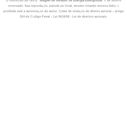
O conteúdo do texto "
Aluguel de Gerador de Energia Emergência
" é de direito
reservado. Sua reprodução, parcial ou total, mesmo citando nossos links, é
proibida sem a autorização do autor. Crime de violação de direito autoral – artigo
184 do Código Penal –
Lei 9610/98 - Lei de direitos autorais
.