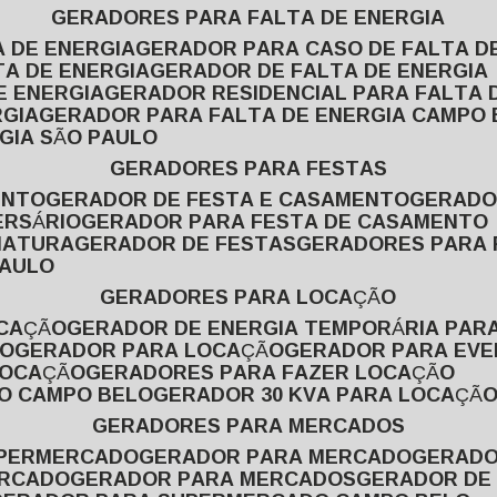
GERADORES PARA FALTA DE ENERGIA
A DE ENERGIA
GERADOR PARA CASO DE FALTA D
TA DE ENERGIA
GERADOR DE FALTA DE ENERGIA
E ENERGIA
GERADOR RESIDENCIAL PARA FALTA 
RGIA
GERADOR PARA FALTA DE ENERGIA CAMPO
GIA SÃO PAULO
GERADORES PARA FESTAS
ENTO
GERADOR DE FESTA E CASAMENTO
GERAD
ERSÁRIO
GERADOR PARA FESTA DE CASAMENTO
MATURA
GERADOR DE FESTAS
GERADORES PARA
PAULO
GERADORES PARA LOCAÇÃO
OCAÇÃO
GERADOR DE ENERGIA TEMPORÁRIA PAR
ÃO
GERADOR PARA LOCAÇÃO
GERADOR PARA EV
LOCAÇÃO
GERADORES PARA FAZER LOCAÇÃO
ÃO CAMPO BELO
GERADOR 30 KVA PARA LOCAÇÃ
GERADORES PARA MERCADOS
UPERMERCADO
GERADOR PARA MERCADO
GERAD
ERCADO
GERADOR PARA MERCADOS
GERADOR DE