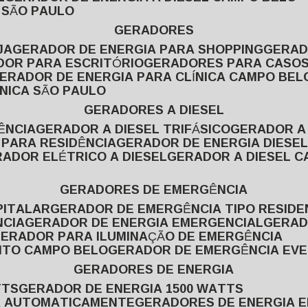
L SÃO PAULO
GERADORES
JA
GERADOR DE ENERGIA PARA SHOPPING
GERA
DOR PARA ESCRITÓRIO
GERADORES PARA CASOS
GERADOR DE ENERGIA PARA CLÍNICA CAMPO BEL
ÍNICA SÃO PAULO
GERADORES A DIESEL
ÊNCIA
GERADOR A DIESEL TRIFÁSICO
GERADOR A
 PARA RESIDÊNCIA
GERADOR DE ENERGIA DIESEL
RADOR ELÉTRICO A DIESEL
GERADOR A DIESEL 
GERADORES DE EMERGÊNCIA
PITALAR
GERADOR DE EMERGÊNCIA TIPO RESIDE
NCIA
GERADOR DE ENERGIA EMERGENCIAL
GERA
GERADOR PARA ILUMINAÇÃO DE EMERGÊNCIA
NTO CAMPO BELO
GERADOR DE EMERGÊNCIA EV
GERADORES DE ENERGIA
TTS
GERADOR DE ENERGIA 1500 WATTS
GA AUTOMATICAMENTE
GERADORES DE ENERGIA 