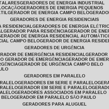
ITALARES
GERADORES DE ENERGIA INDUSTRIAL
 LOCAÇÃO
GERADORES DE ENERGIA PEQUENOS
TIL
GERADOR DE ENERGIA CAMPO BELO
GERADO
GERADORES DE ENERGIA RESIDENCIAIS
A RESIDENCIAL
GERADORES DE ENERGIA ELÉTRI
AL
GERADOR PARA RESIDÊNCIA
GERADOR DE ENE
GERADOR DE ENERGIA RESIDENCIAL AUTOMÁTIC
CIAL CAMPO BELO
GERADOR DE ENERGIA RESIDE
GERADORES DE URGÊNCIA
ERADOR DE EMERGÊNCIA RESIDENCIAL
GERADOR
PO GERADOR DE EMERGÊNCIA
GERADOR DE EMER
RGÊNCIA
GERADOR DE URGÊNCIA CAMPO BELO
AULO
GERADORES EM PARALELO
ARALELO
GERADORES EM SERIE E PARALELO
GE
ARALELO
GERADOR EM SERIE E PARALELO
GERAD
RALELO
GERADORES ASSOCIADOS EM PARALELO
 BELO
GERADOR EM PARALELO SÃO PAULO
GERADORES PARA ALUGUEL