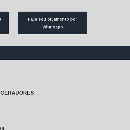
a
Faça seu orçamento por
Whatsapp
1) 94172-1974
contato@ultrageradores.com
E GERADORES
IL