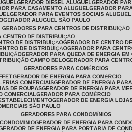
LUGUEL
GERADOR DIESEL ALUGUEL
GERADOR PA
ADOR PARA CASAMENTO ALUGUEL
GERADOR PARA
UEL
GERADOR PARA EVENTOS SOCIAIS ALUGUEL
O
GERADOR ALUGUEL SÃO PAULO
GERADORES PARA CENTROS DE DISTRIBUIÇÃO
A CENTRO DE DISTRIBUIÇÃO
NTRO DE DISTRIBUIÇÃO
GERADOR DE CENTRO DE
ENTRO DE DISTRIBUIÇÃO
GERADOR PARA CENTR
IBUIÇÃO
GERADOR PARA QUEDA DE ENERGIA EM
STRIBUIÇÃO CAMPO BELO
GERADOR PARA CENTRO
GERADORES PARA COMÉRCIOS
FFET
GERADOR DE ENERGIA PARA COMÉRCIO
LERIAS COMERCIAIS
GERADOR DE ENERGIA PARA
JAS DE ROUPAS
GERADOR DE ENERGIA PARA M
SO COMERCIAL
GERADOR PARA COMÉRCIO
 ESTABELECIMENTO
GERADOR DE ENERGIA LOJA
OMERCIAIS SÃO PAULO
GERADORES PARA CONDOMÍNIOS
 CONDOMÍNIO
GERADOR DE ENERGIA PARA COND
GERADOR DE ENERGIA PARA PORTARIA DE CON