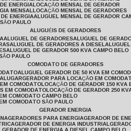
 DE ENERGIA
LOCAÇÃO MENSAL DE GERADOR
RGIA MENSAL
LOCAÇÃO MENSAL DE GERADORES
 DE ENERGIA
ALUGUEL MENSAL DE GERADOR CA
 SÃO PAULO
ALUGUÉIS DE GERADORES
VA
ALUGUEL DE GERADORES
ALUGUEL DE GERAD
RAS
ALUGUEL DE GERADORES A DIESEL
ALUGUE
ES
ALUGUEL DE GERADOR 500 KVA CAMPO BELO
 SÃO PAULO
COMODATO DE GERADORES
MODATO
ALUGUEL GERADOR DE 50 KVA EM COMO
 ALUGAR
GERADOR PARA LOCAÇÃO EM COMODA
A EM COMODATO
LOCAÇÃO DE GERADOR 150 KVA
AS EM COMODATO
LOCAÇÃO DE GERADOR 250 K
A EM COMODATO CAMPO BELO
A EM COMODATO SÃO PAULO
GERADOR ENERGIA
INA
GERADORES PARA ENERGIA
GERADOR DE ENE
TRICA
GERADOR DE ENERGIA INDUSTRIAL
GERAD
L
GERADOR DE ENERGIA A DIESEL CAMPO BELO