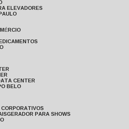
O
ARA ELEVADORES
 PAULO
OMÉRCIO
MEDICAMENTOS
LO
TER
TER
DATA CENTER
PO BELO
S CORPORATIVOS
AIS
GERADOR PARA SHOWS
LO