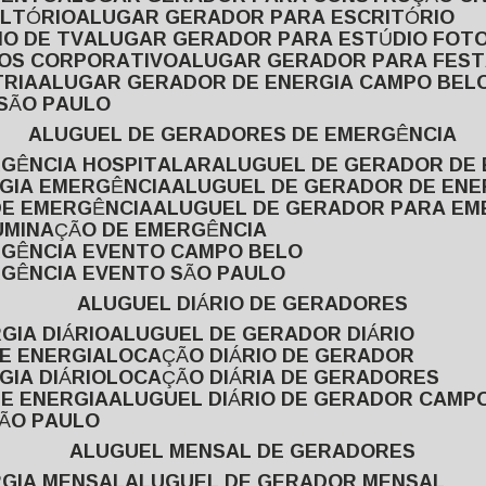
ULTÓRIO
ALUGAR GERADOR PARA ESCRITÓRIO
O DE TV
ALUGAR GERADOR PARA ESTÚDIO FOT
TOS CORPORATIVO
ALUGAR GERADOR PARA FES
TRIA
ALUGAR GERADOR DE ENERGIA CAMPO BEL
 SÃO PAULO
ALUGUEL DE GERADORES DE EMERGÊNCIA
RGÊNCIA HOSPITALAR
ALUGUEL DE GERADOR DE 
RGIA EMERGÊNCIA
ALUGUEL DE GERADOR DE EN
DE EMERGÊNCIA
ALUGUEL DE GERADOR PARA E
LUMINAÇÃO DE EMERGÊNCIA
RGÊNCIA EVENTO CAMPO BELO
RGÊNCIA EVENTO SÃO PAULO
ALUGUEL DIÁRIO DE GERADORES
GIA DIÁRIO
ALUGUEL DE GERADOR DIÁRIO
DE ENERGIA
LOCAÇÃO DIÁRIO DE GERADOR
GIA DIÁRIO
LOCAÇÃO DIÁRIA DE GERADORES
DE ENERGIA
ALUGUEL DIÁRIO DE GERADOR CAMP
SÃO PAULO
ALUGUEL MENSAL DE GERADORES
RGIA MENSAL
ALUGUEL DE GERADOR MENSAL