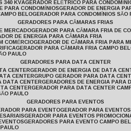
 340 KVA
GERADOR ELÉTRICO PARA CONDOMÍNI
E PARA CONDOMÍNIOS
GERADOR DE ENERGIA P
CAMPO BELO
GERADOR PARA CONDOMÍNIOS SÃO
GERADORES PARA CÂMARAS FRIAS
DE MERCADO
GERADOR PARA CÂMARA FRIA DE C
ADOR DE ENERGIA PARA CÂMARA FRIA
EM COMÉRCIO
GERADOR DE CÂMARA FRIA PARA 
IFICA
GERADOR PARA CÂMARA FRIA CAMPO BE
SÃO PAULO
GERADORES PARA DATA CENTER
ATA CENTER
GERADOR DE ENERGIA DE DATA CEN
DATA CENTER
GRUPO GERADOR PARA DATA CEN
A DATA CENTER
GERADORES DE ENERGIA PARA 
ATA CENTER
GERADOR PARA DATA CENTER CAM
SÃO PAULO
GERADORES PARA EVENTOS
GERADOR PARA EVENTO
GERADOR PARA EVENTO
ESARIAIS
GERADOR PARA EVENTOS PROMOCION
 EVENTOS
GERADORES PARA EVENTO CAMPO BE
 PAULO