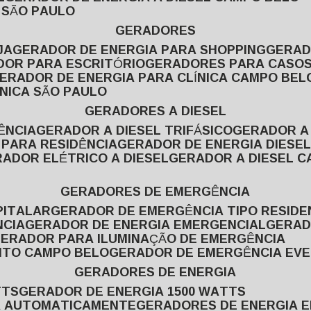
L SÃO PAULO
GERADORES
JA
GERADOR DE ENERGIA PARA SHOPPING
GERA
DOR PARA ESCRITÓRIO
GERADORES PARA CASOS
GERADOR DE ENERGIA PARA CLÍNICA CAMPO BEL
ÍNICA SÃO PAULO
GERADORES A DIESEL
ÊNCIA
GERADOR A DIESEL TRIFÁSICO
GERADOR A
 PARA RESIDÊNCIA
GERADOR DE ENERGIA DIESEL
RADOR ELÉTRICO A DIESEL
GERADOR A DIESEL 
GERADORES DE EMERGÊNCIA
PITALAR
GERADOR DE EMERGÊNCIA TIPO RESIDE
NCIA
GERADOR DE ENERGIA EMERGENCIAL
GERA
GERADOR PARA ILUMINAÇÃO DE EMERGÊNCIA
NTO CAMPO BELO
GERADOR DE EMERGÊNCIA EV
GERADORES DE ENERGIA
TTS
GERADOR DE ENERGIA 1500 WATTS
GA AUTOMATICAMENTE
GERADORES DE ENERGIA 