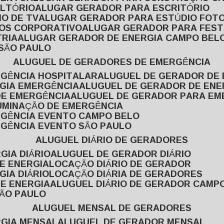
ULTÓRIO
ALUGAR GERADOR PARA ESCRITÓRIO
O DE TV
ALUGAR GERADOR PARA ESTÚDIO FOT
TOS CORPORATIVO
ALUGAR GERADOR PARA FES
TRIA
ALUGAR GERADOR DE ENERGIA CAMPO BEL
 SÃO PAULO
ALUGUEL DE GERADORES DE EMERGÊNCIA
RGÊNCIA HOSPITALAR
ALUGUEL DE GERADOR DE 
RGIA EMERGÊNCIA
ALUGUEL DE GERADOR DE EN
DE EMERGÊNCIA
ALUGUEL DE GERADOR PARA E
LUMINAÇÃO DE EMERGÊNCIA
RGÊNCIA EVENTO CAMPO BELO
RGÊNCIA EVENTO SÃO PAULO
ALUGUEL DIÁRIO DE GERADORES
GIA DIÁRIO
ALUGUEL DE GERADOR DIÁRIO
DE ENERGIA
LOCAÇÃO DIÁRIO DE GERADOR
GIA DIÁRIO
LOCAÇÃO DIÁRIA DE GERADORES
DE ENERGIA
ALUGUEL DIÁRIO DE GERADOR CAMP
SÃO PAULO
ALUGUEL MENSAL DE GERADORES
RGIA MENSAL
ALUGUEL DE GERADOR MENSAL