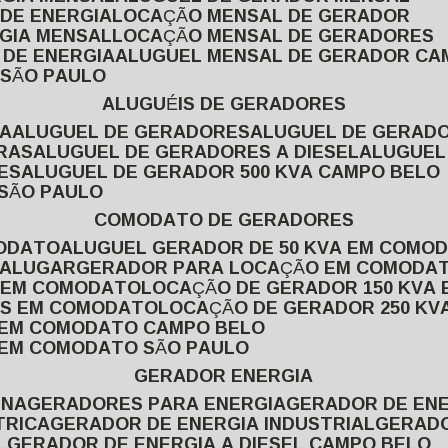
 DE ENERGIA
LOCAÇÃO MENSAL DE GERADOR
RGIA MENSAL
LOCAÇÃO MENSAL DE GERADORES
 DE ENERGIA
ALUGUEL MENSAL DE GERADOR CA
 SÃO PAULO
ALUGUÉIS DE GERADORES
VA
ALUGUEL DE GERADORES
ALUGUEL DE GERAD
RAS
ALUGUEL DE GERADORES A DIESEL
ALUGUE
ES
ALUGUEL DE GERADOR 500 KVA CAMPO BELO
 SÃO PAULO
COMODATO DE GERADORES
MODATO
ALUGUEL GERADOR DE 50 KVA EM COMO
 ALUGAR
GERADOR PARA LOCAÇÃO EM COMODA
A EM COMODATO
LOCAÇÃO DE GERADOR 150 KVA
AS EM COMODATO
LOCAÇÃO DE GERADOR 250 K
A EM COMODATO CAMPO BELO
A EM COMODATO SÃO PAULO
GERADOR ENERGIA
INA
GERADORES PARA ENERGIA
GERADOR DE ENE
TRICA
GERADOR DE ENERGIA INDUSTRIAL
GERAD
L
GERADOR DE ENERGIA A DIESEL CAMPO BELO