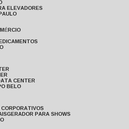
O
ARA ELEVADORES
 PAULO
OMÉRCIO
MEDICAMENTOS
LO
TER
TER
DATA CENTER
PO BELO
S CORPORATIVOS
AIS
GERADOR PARA SHOWS
LO