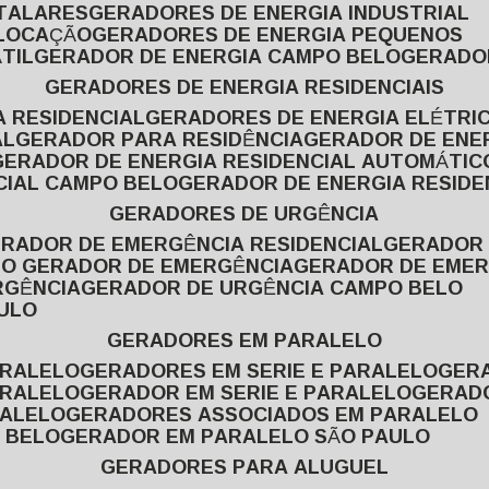
ITALARES
GERADORES DE ENERGIA INDUSTRIAL
 LOCAÇÃO
GERADORES DE ENERGIA PEQUENOS
TIL
GERADOR DE ENERGIA CAMPO BELO
GERADO
GERADORES DE ENERGIA RESIDENCIAIS
A RESIDENCIAL
GERADORES DE ENERGIA ELÉTRI
AL
GERADOR PARA RESIDÊNCIA
GERADOR DE ENE
GERADOR DE ENERGIA RESIDENCIAL AUTOMÁTIC
CIAL CAMPO BELO
GERADOR DE ENERGIA RESIDE
GERADORES DE URGÊNCIA
ERADOR DE EMERGÊNCIA RESIDENCIAL
GERADOR
PO GERADOR DE EMERGÊNCIA
GERADOR DE EMER
RGÊNCIA
GERADOR DE URGÊNCIA CAMPO BELO
AULO
GERADORES EM PARALELO
ARALELO
GERADORES EM SERIE E PARALELO
GE
ARALELO
GERADOR EM SERIE E PARALELO
GERAD
RALELO
GERADORES ASSOCIADOS EM PARALELO
 BELO
GERADOR EM PARALELO SÃO PAULO
GERADORES PARA ALUGUEL