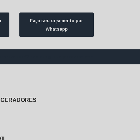
a
Faça seu orçamento por
Whatsapp
1) 94172-1974
contato@ultrageradores.com
E GERADORES
IL