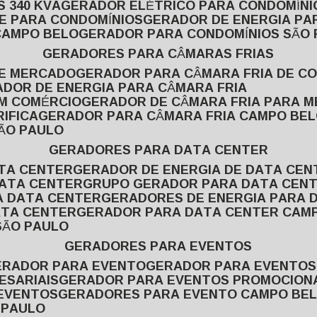
 340 KVA
GERADOR ELÉTRICO PARA CONDOMÍNI
E PARA CONDOMÍNIOS
GERADOR DE ENERGIA P
CAMPO BELO
GERADOR PARA CONDOMÍNIOS SÃO
GERADORES PARA CÂMARAS FRIAS
DE MERCADO
GERADOR PARA CÂMARA FRIA DE C
ADOR DE ENERGIA PARA CÂMARA FRIA
EM COMÉRCIO
GERADOR DE CÂMARA FRIA PARA 
IFICA
GERADOR PARA CÂMARA FRIA CAMPO BE
SÃO PAULO
GERADORES PARA DATA CENTER
ATA CENTER
GERADOR DE ENERGIA DE DATA CEN
DATA CENTER
GRUPO GERADOR PARA DATA CEN
A DATA CENTER
GERADORES DE ENERGIA PARA 
ATA CENTER
GERADOR PARA DATA CENTER CAM
SÃO PAULO
GERADORES PARA EVENTOS
GERADOR PARA EVENTO
GERADOR PARA EVENTO
ESARIAIS
GERADOR PARA EVENTOS PROMOCION
 EVENTOS
GERADORES PARA EVENTO CAMPO BE
 PAULO