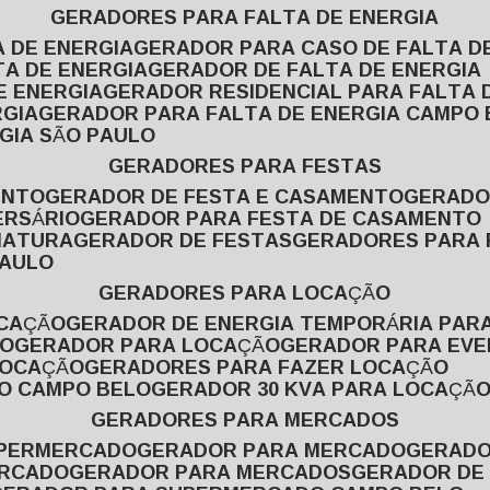
GERADORES PARA FALTA DE ENERGIA
A DE ENERGIA
GERADOR PARA CASO DE FALTA D
TA DE ENERGIA
GERADOR DE FALTA DE ENERGIA
E ENERGIA
GERADOR RESIDENCIAL PARA FALTA 
RGIA
GERADOR PARA FALTA DE ENERGIA CAMPO
GIA SÃO PAULO
GERADORES PARA FESTAS
ENTO
GERADOR DE FESTA E CASAMENTO
GERAD
ERSÁRIO
GERADOR PARA FESTA DE CASAMENTO
MATURA
GERADOR DE FESTAS
GERADORES PARA
PAULO
GERADORES PARA LOCAÇÃO
OCAÇÃO
GERADOR DE ENERGIA TEMPORÁRIA PAR
ÃO
GERADOR PARA LOCAÇÃO
GERADOR PARA EV
LOCAÇÃO
GERADORES PARA FAZER LOCAÇÃO
ÃO CAMPO BELO
GERADOR 30 KVA PARA LOCAÇÃ
GERADORES PARA MERCADOS
UPERMERCADO
GERADOR PARA MERCADO
GERAD
ERCADO
GERADOR PARA MERCADOS
GERADOR DE