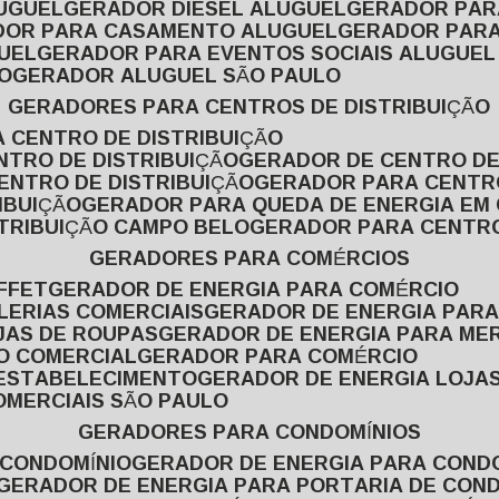
LUGUEL
GERADOR DIESEL ALUGUEL
GERADOR PA
ADOR PARA CASAMENTO ALUGUEL
GERADOR PARA
UEL
GERADOR PARA EVENTOS SOCIAIS ALUGUEL
O
GERADOR ALUGUEL SÃO PAULO
GERADORES PARA CENTROS DE DISTRIBUIÇÃO
A CENTRO DE DISTRIBUIÇÃO
NTRO DE DISTRIBUIÇÃO
GERADOR DE CENTRO DE
ENTRO DE DISTRIBUIÇÃO
GERADOR PARA CENTR
IBUIÇÃO
GERADOR PARA QUEDA DE ENERGIA EM
STRIBUIÇÃO CAMPO BELO
GERADOR PARA CENTRO
GERADORES PARA COMÉRCIOS
FFET
GERADOR DE ENERGIA PARA COMÉRCIO
LERIAS COMERCIAIS
GERADOR DE ENERGIA PARA
JAS DE ROUPAS
GERADOR DE ENERGIA PARA M
SO COMERCIAL
GERADOR PARA COMÉRCIO
 ESTABELECIMENTO
GERADOR DE ENERGIA LOJA
OMERCIAIS SÃO PAULO
GERADORES PARA CONDOMÍNIOS
 CONDOMÍNIO
GERADOR DE ENERGIA PARA COND
GERADOR DE ENERGIA PARA PORTARIA DE CON