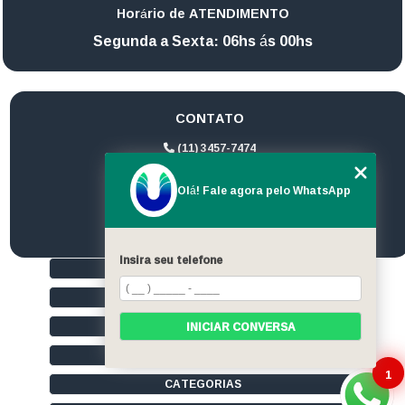
Horário de ATENDIMENTO
Segunda a Sexta: 06hs ás 00hs
CONTATO
(11) 3457-7474
(11) 94172-1974
Olá! Fale agora pelo WhatsApp
contato@ultrageradores.com
Insira seu telefone
HOME
QUEM SOMOS
SERVIÇOS
INICIAR CONVERSA
CONTATO
1
CATEGORIAS