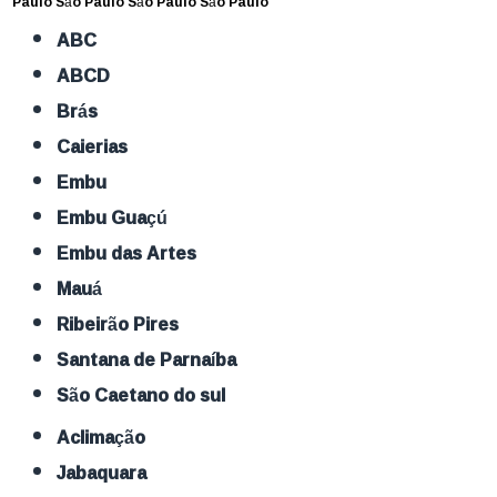
Paulo
São Paulo
São Paulo
São Paulo
ABC
ABCD
Brás
Caierias
Embu
Embu Guaçú
Embu das Artes
Mauá
Ribeirão Pires
Santana de Parnaíba
São Caetano do sul
Aclimação
Jabaquara