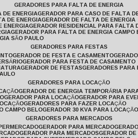
GERADORES PARA FALTA DE ENERGIA
A DE ENERGIA
GERADOR PARA CASO DE FALTA D
TA DE ENERGIA
GERADOR DE FALTA DE ENERGIA
E ENERGIA
GERADOR RESIDENCIAL PARA FALTA 
RGIA
GERADOR PARA FALTA DE ENERGIA CAMPO
GIA SÃO PAULO
GERADORES PARA FESTAS
ENTO
GERADOR DE FESTA E CASAMENTO
GERAD
ERSÁRIO
GERADOR PARA FESTA DE CASAMENTO
MATURA
GERADOR DE FESTAS
GERADORES PARA
PAULO
GERADORES PARA LOCAÇÃO
OCAÇÃO
GERADOR DE ENERGIA TEMPORÁRIA PAR
ÃO
GERADOR PARA LOCAÇÃO
GERADOR PARA EV
LOCAÇÃO
GERADORES PARA FAZER LOCAÇÃO
ÃO CAMPO BELO
GERADOR 30 KVA PARA LOCAÇÃ
GERADORES PARA MERCADOS
UPERMERCADO
GERADOR PARA MERCADO
GERAD
ERCADO
GERADOR PARA MERCADOS
GERADOR DE