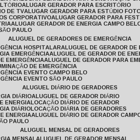
ULTÓRIO
ALUGAR GERADOR PARA ESCRITÓRIO
O DE TV
ALUGAR GERADOR PARA ESTÚDIO FOT
TOS CORPORATIVO
ALUGAR GERADOR PARA FES
TRIA
ALUGAR GERADOR DE ENERGIA CAMPO BEL
 SÃO PAULO
ALUGUEL DE GERADORES DE EMERGÊNCIA
RGÊNCIA HOSPITALAR
ALUGUEL DE GERADOR DE 
RGIA EMERGÊNCIA
ALUGUEL DE GERADOR DE EN
DE EMERGÊNCIA
ALUGUEL DE GERADOR PARA E
LUMINAÇÃO DE EMERGÊNCIA
RGÊNCIA EVENTO CAMPO BELO
RGÊNCIA EVENTO SÃO PAULO
ALUGUEL DIÁRIO DE GERADORES
GIA DIÁRIO
ALUGUEL DE GERADOR DIÁRIO
DE ENERGIA
LOCAÇÃO DIÁRIO DE GERADOR
GIA DIÁRIO
LOCAÇÃO DIÁRIA DE GERADORES
DE ENERGIA
ALUGUEL DIÁRIO DE GERADOR CAMP
SÃO PAULO
ALUGUEL MENSAL DE GERADORES
RGIA MENSAL
ALUGUEL DE GERADOR MENSAL