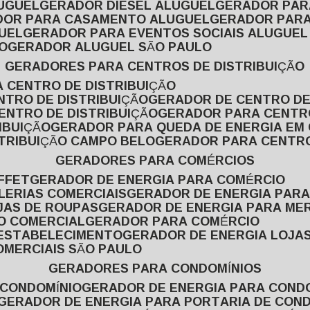
LUGUEL
GERADOR DIESEL ALUGUEL
GERADOR PA
ADOR PARA CASAMENTO ALUGUEL
GERADOR PARA
UEL
GERADOR PARA EVENTOS SOCIAIS ALUGUEL
O
GERADOR ALUGUEL SÃO PAULO
GERADORES PARA CENTROS DE DISTRIBUIÇÃO
A CENTRO DE DISTRIBUIÇÃO
NTRO DE DISTRIBUIÇÃO
GERADOR DE CENTRO DE
ENTRO DE DISTRIBUIÇÃO
GERADOR PARA CENTR
IBUIÇÃO
GERADOR PARA QUEDA DE ENERGIA EM
STRIBUIÇÃO CAMPO BELO
GERADOR PARA CENTRO
GERADORES PARA COMÉRCIOS
FFET
GERADOR DE ENERGIA PARA COMÉRCIO
LERIAS COMERCIAIS
GERADOR DE ENERGIA PARA
JAS DE ROUPAS
GERADOR DE ENERGIA PARA M
SO COMERCIAL
GERADOR PARA COMÉRCIO
 ESTABELECIMENTO
GERADOR DE ENERGIA LOJA
OMERCIAIS SÃO PAULO
GERADORES PARA CONDOMÍNIOS
 CONDOMÍNIO
GERADOR DE ENERGIA PARA COND
GERADOR DE ENERGIA PARA PORTARIA DE CON