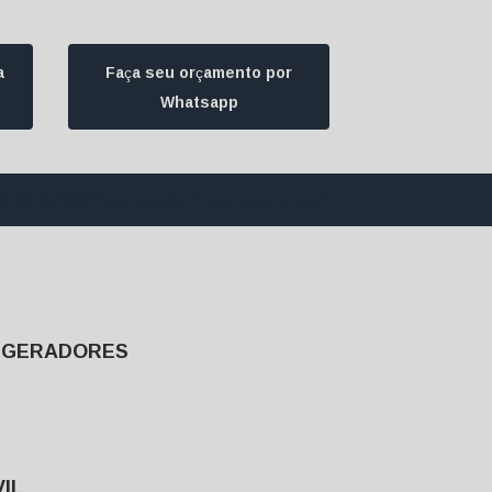
a
Faça seu orçamento por
Whatsapp
1) 94172-1974
contato@ultrageradores.com
E GERADORES
IL