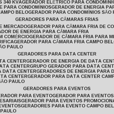
 340 KVA
GERADOR ELÉTRICO PARA CONDOMÍNI
E PARA CONDOMÍNIOS
GERADOR DE ENERGIA P
CAMPO BELO
GERADOR PARA CONDOMÍNIOS SÃO
GERADORES PARA CÂMARAS FRIAS
DE MERCADO
GERADOR PARA CÂMARA FRIA DE C
ADOR DE ENERGIA PARA CÂMARA FRIA
EM COMÉRCIO
GERADOR DE CÂMARA FRIA PARA 
IFICA
GERADOR PARA CÂMARA FRIA CAMPO BE
SÃO PAULO
GERADORES PARA DATA CENTER
ATA CENTER
GERADOR DE ENERGIA DE DATA CEN
DATA CENTER
GRUPO GERADOR PARA DATA CEN
A DATA CENTER
GERADORES DE ENERGIA PARA 
ATA CENTER
GERADOR PARA DATA CENTER CAM
SÃO PAULO
GERADORES PARA EVENTOS
GERADOR PARA EVENTO
GERADOR PARA EVENTO
ESARIAIS
GERADOR PARA EVENTOS PROMOCION
 EVENTOS
GERADORES PARA EVENTO CAMPO BE
 PAULO