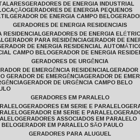
ITALARES
GERADORES DE ENERGIA INDUSTRIAL
 LOCAÇÃO
GERADORES DE ENERGIA PEQUENOS
TIL
GERADOR DE ENERGIA CAMPO BELO
GERADO
GERADORES DE ENERGIA RESIDENCIAIS
A RESIDENCIAL
GERADORES DE ENERGIA ELÉTRI
AL
GERADOR PARA RESIDÊNCIA
GERADOR DE ENE
GERADOR DE ENERGIA RESIDENCIAL AUTOMÁTIC
CIAL CAMPO BELO
GERADOR DE ENERGIA RESIDE
GERADORES DE URGÊNCIA
ERADOR DE EMERGÊNCIA RESIDENCIAL
GERADOR
PO GERADOR DE EMERGÊNCIA
GERADOR DE EMER
RGÊNCIA
GERADOR DE URGÊNCIA CAMPO BELO
AULO
GERADORES EM PARALELO
ARALELO
GERADORES EM SERIE E PARALELO
GE
ARALELO
GERADOR EM SERIE E PARALELO
GERAD
RALELO
GERADORES ASSOCIADOS EM PARALELO
 BELO
GERADOR EM PARALELO SÃO PAULO
GERADORES PARA ALUGUEL