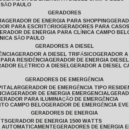
L SÃO PAULO
GERADORES
JA
GERADOR DE ENERGIA PARA SHOPPING
GERA
DOR PARA ESCRITÓRIO
GERADORES PARA CASOS
GERADOR DE ENERGIA PARA CLÍNICA CAMPO BEL
ÍNICA SÃO PAULO
GERADORES A DIESEL
ÊNCIA
GERADOR A DIESEL TRIFÁSICO
GERADOR A
 PARA RESIDÊNCIA
GERADOR DE ENERGIA DIESEL
RADOR ELÉTRICO A DIESEL
GERADOR A DIESEL 
GERADORES DE EMERGÊNCIA
PITALAR
GERADOR DE EMERGÊNCIA TIPO RESIDE
NCIA
GERADOR DE ENERGIA EMERGENCIAL
GERA
GERADOR PARA ILUMINAÇÃO DE EMERGÊNCIA
NTO CAMPO BELO
GERADOR DE EMERGÊNCIA EV
GERADORES DE ENERGIA
TTS
GERADOR DE ENERGIA 1500 WATTS
GA AUTOMATICAMENTE
GERADORES DE ENERGIA 