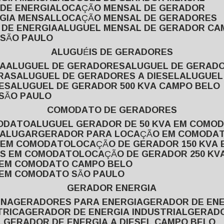
 DE ENERGIA
LOCAÇÃO MENSAL DE GERADOR
RGIA MENSAL
LOCAÇÃO MENSAL DE GERADORES
 DE ENERGIA
ALUGUEL MENSAL DE GERADOR CA
 SÃO PAULO
ALUGUÉIS DE GERADORES
VA
ALUGUEL DE GERADORES
ALUGUEL DE GERAD
RAS
ALUGUEL DE GERADORES A DIESEL
ALUGUE
ES
ALUGUEL DE GERADOR 500 KVA CAMPO BELO
 SÃO PAULO
COMODATO DE GERADORES
MODATO
ALUGUEL GERADOR DE 50 KVA EM COMO
 ALUGAR
GERADOR PARA LOCAÇÃO EM COMODA
A EM COMODATO
LOCAÇÃO DE GERADOR 150 KVA
AS EM COMODATO
LOCAÇÃO DE GERADOR 250 K
A EM COMODATO CAMPO BELO
A EM COMODATO SÃO PAULO
GERADOR ENERGIA
INA
GERADORES PARA ENERGIA
GERADOR DE ENE
TRICA
GERADOR DE ENERGIA INDUSTRIAL
GERAD
L
GERADOR DE ENERGIA A DIESEL CAMPO BELO