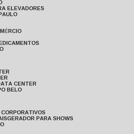
O
ARA ELEVADORES
 PAULO
OMÉRCIO
MEDICAMENTOS
LO
TER
TER
DATA CENTER
PO BELO
S CORPORATIVOS
AIS
GERADOR PARA SHOWS
LO