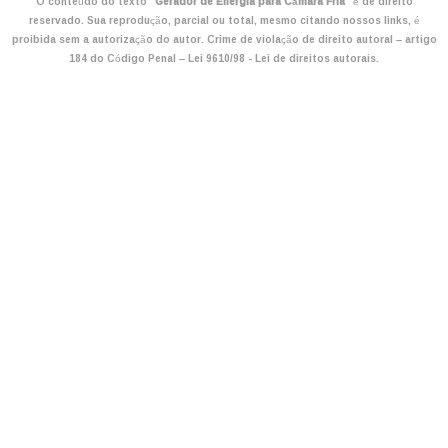
O conteúdo do texto "
Gerador de Energia para Câmara Fria
" é de direito
reservado. Sua reprodução, parcial ou total, mesmo citando nossos links, é
proibida sem a autorização do autor. Crime de violação de direito autoral – artigo
184 do Código Penal –
Lei 9610/98 - Lei de direitos autorais
.