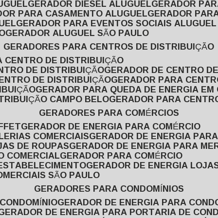
LUGUEL
GERADOR DIESEL ALUGUEL
GERADOR PA
ADOR PARA CASAMENTO ALUGUEL
GERADOR PARA
UEL
GERADOR PARA EVENTOS SOCIAIS ALUGUEL
O
GERADOR ALUGUEL SÃO PAULO
GERADORES PARA CENTROS DE DISTRIBUIÇÃO
A CENTRO DE DISTRIBUIÇÃO
NTRO DE DISTRIBUIÇÃO
GERADOR DE CENTRO DE
ENTRO DE DISTRIBUIÇÃO
GERADOR PARA CENTR
IBUIÇÃO
GERADOR PARA QUEDA DE ENERGIA EM
STRIBUIÇÃO CAMPO BELO
GERADOR PARA CENTRO
GERADORES PARA COMÉRCIOS
FFET
GERADOR DE ENERGIA PARA COMÉRCIO
LERIAS COMERCIAIS
GERADOR DE ENERGIA PARA
JAS DE ROUPAS
GERADOR DE ENERGIA PARA M
SO COMERCIAL
GERADOR PARA COMÉRCIO
 ESTABELECIMENTO
GERADOR DE ENERGIA LOJA
OMERCIAIS SÃO PAULO
GERADORES PARA CONDOMÍNIOS
 CONDOMÍNIO
GERADOR DE ENERGIA PARA COND
GERADOR DE ENERGIA PARA PORTARIA DE CON