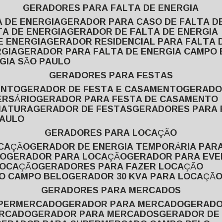
GERADORES PARA FALTA DE ENERGIA
A DE ENERGIA
GERADOR PARA CASO DE FALTA D
TA DE ENERGIA
GERADOR DE FALTA DE ENERGIA
E ENERGIA
GERADOR RESIDENCIAL PARA FALTA 
RGIA
GERADOR PARA FALTA DE ENERGIA CAMPO
GIA SÃO PAULO
GERADORES PARA FESTAS
ENTO
GERADOR DE FESTA E CASAMENTO
GERAD
ERSÁRIO
GERADOR PARA FESTA DE CASAMENTO
MATURA
GERADOR DE FESTAS
GERADORES PARA
PAULO
GERADORES PARA LOCAÇÃO
OCAÇÃO
GERADOR DE ENERGIA TEMPORÁRIA PAR
ÃO
GERADOR PARA LOCAÇÃO
GERADOR PARA EV
LOCAÇÃO
GERADORES PARA FAZER LOCAÇÃO
ÃO CAMPO BELO
GERADOR 30 KVA PARA LOCAÇÃ
GERADORES PARA MERCADOS
UPERMERCADO
GERADOR PARA MERCADO
GERAD
ERCADO
GERADOR PARA MERCADOS
GERADOR DE