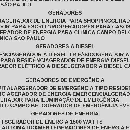
L SÃO PAULO
GERADORES
JA
GERADOR DE ENERGIA PARA SHOPPING
GERA
DOR PARA ESCRITÓRIO
GERADORES PARA CASOS
GERADOR DE ENERGIA PARA CLÍNICA CAMPO BEL
ÍNICA SÃO PAULO
GERADORES A DIESEL
ÊNCIA
GERADOR A DIESEL TRIFÁSICO
GERADOR A
 PARA RESIDÊNCIA
GERADOR DE ENERGIA DIESEL
RADOR ELÉTRICO A DIESEL
GERADOR A DIESEL 
GERADORES DE EMERGÊNCIA
PITALAR
GERADOR DE EMERGÊNCIA TIPO RESIDE
NCIA
GERADOR DE ENERGIA EMERGENCIAL
GERA
GERADOR PARA ILUMINAÇÃO DE EMERGÊNCIA
NTO CAMPO BELO
GERADOR DE EMERGÊNCIA EV
GERADORES DE ENERGIA
TTS
GERADOR DE ENERGIA 1500 WATTS
GA AUTOMATICAMENTE
GERADORES DE ENERGIA 