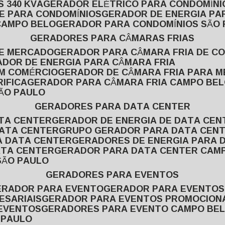
 340 KVA
GERADOR ELÉTRICO PARA CONDOMÍNI
E PARA CONDOMÍNIOS
GERADOR DE ENERGIA P
CAMPO BELO
GERADOR PARA CONDOMÍNIOS SÃO
GERADORES PARA CÂMARAS FRIAS
DE MERCADO
GERADOR PARA CÂMARA FRIA DE C
ADOR DE ENERGIA PARA CÂMARA FRIA
EM COMÉRCIO
GERADOR DE CÂMARA FRIA PARA 
IFICA
GERADOR PARA CÂMARA FRIA CAMPO BE
SÃO PAULO
GERADORES PARA DATA CENTER
ATA CENTER
GERADOR DE ENERGIA DE DATA CEN
DATA CENTER
GRUPO GERADOR PARA DATA CEN
A DATA CENTER
GERADORES DE ENERGIA PARA 
ATA CENTER
GERADOR PARA DATA CENTER CAM
SÃO PAULO
GERADORES PARA EVENTOS
GERADOR PARA EVENTO
GERADOR PARA EVENTO
ESARIAIS
GERADOR PARA EVENTOS PROMOCION
 EVENTOS
GERADORES PARA EVENTO CAMPO BE
 PAULO