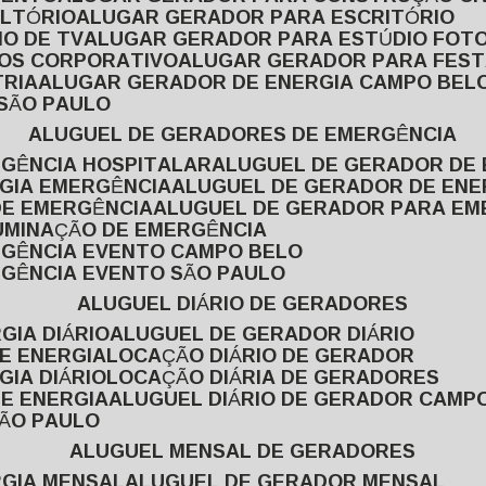
ULTÓRIO
ALUGAR GERADOR PARA ESCRITÓRIO
O DE TV
ALUGAR GERADOR PARA ESTÚDIO FOT
TOS CORPORATIVO
ALUGAR GERADOR PARA FES
TRIA
ALUGAR GERADOR DE ENERGIA CAMPO BEL
 SÃO PAULO
ALUGUEL DE GERADORES DE EMERGÊNCIA
RGÊNCIA HOSPITALAR
ALUGUEL DE GERADOR DE 
RGIA EMERGÊNCIA
ALUGUEL DE GERADOR DE EN
DE EMERGÊNCIA
ALUGUEL DE GERADOR PARA E
LUMINAÇÃO DE EMERGÊNCIA
RGÊNCIA EVENTO CAMPO BELO
RGÊNCIA EVENTO SÃO PAULO
ALUGUEL DIÁRIO DE GERADORES
GIA DIÁRIO
ALUGUEL DE GERADOR DIÁRIO
DE ENERGIA
LOCAÇÃO DIÁRIO DE GERADOR
GIA DIÁRIO
LOCAÇÃO DIÁRIA DE GERADORES
DE ENERGIA
ALUGUEL DIÁRIO DE GERADOR CAMP
SÃO PAULO
ALUGUEL MENSAL DE GERADORES
RGIA MENSAL
ALUGUEL DE GERADOR MENSAL