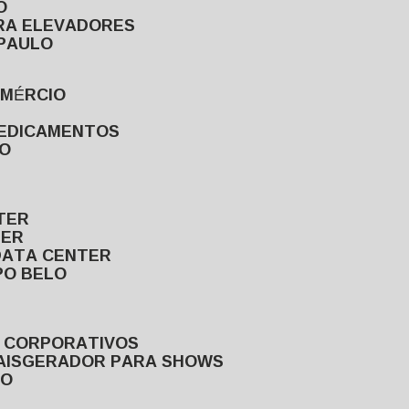
O
ARA ELEVADORES
 PAULO
OMÉRCIO
MEDICAMENTOS
LO
TER
TER
DATA CENTER
PO BELO
S CORPORATIVOS
AIS
GERADOR PARA SHOWS
LO