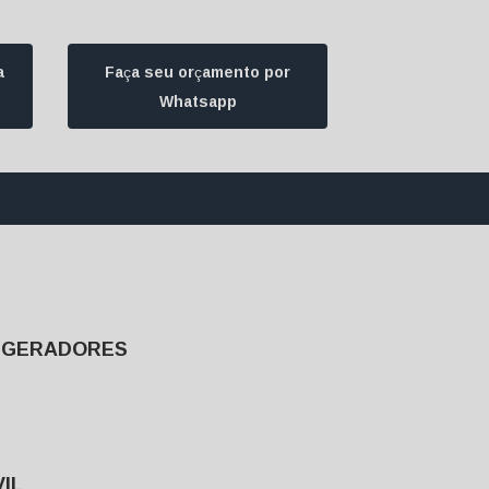
a
Faça seu orçamento por
Whatsapp
1) 94172-1974
contato@ultrageradores.com
E GERADORES
IL