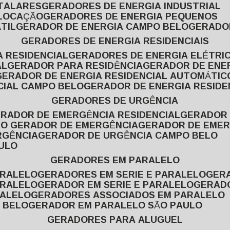
ITALARES
GERADORES DE ENERGIA INDUSTRIAL
 LOCAÇÃO
GERADORES DE ENERGIA PEQUENOS
TIL
GERADOR DE ENERGIA CAMPO BELO
GERADO
GERADORES DE ENERGIA RESIDENCIAIS
A RESIDENCIAL
GERADORES DE ENERGIA ELÉTRI
AL
GERADOR PARA RESIDÊNCIA
GERADOR DE ENE
GERADOR DE ENERGIA RESIDENCIAL AUTOMÁTIC
CIAL CAMPO BELO
GERADOR DE ENERGIA RESIDE
GERADORES DE URGÊNCIA
ERADOR DE EMERGÊNCIA RESIDENCIAL
GERADOR
PO GERADOR DE EMERGÊNCIA
GERADOR DE EMER
RGÊNCIA
GERADOR DE URGÊNCIA CAMPO BELO
AULO
GERADORES EM PARALELO
ARALELO
GERADORES EM SERIE E PARALELO
GE
ARALELO
GERADOR EM SERIE E PARALELO
GERAD
RALELO
GERADORES ASSOCIADOS EM PARALELO
 BELO
GERADOR EM PARALELO SÃO PAULO
GERADORES PARA ALUGUEL