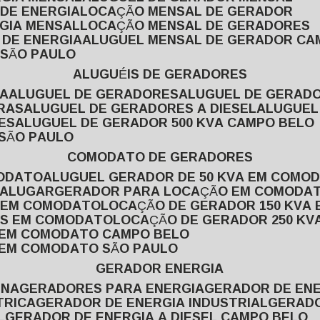
 DE ENERGIA
LOCAÇÃO MENSAL DE GERADOR
RGIA MENSAL
LOCAÇÃO MENSAL DE GERADORES
 DE ENERGIA
ALUGUEL MENSAL DE GERADOR CA
 SÃO PAULO
ALUGUÉIS DE GERADORES
VA
ALUGUEL DE GERADORES
ALUGUEL DE GERAD
RAS
ALUGUEL DE GERADORES A DIESEL
ALUGUE
ES
ALUGUEL DE GERADOR 500 KVA CAMPO BELO
 SÃO PAULO
COMODATO DE GERADORES
MODATO
ALUGUEL GERADOR DE 50 KVA EM COMO
 ALUGAR
GERADOR PARA LOCAÇÃO EM COMODA
A EM COMODATO
LOCAÇÃO DE GERADOR 150 KVA
AS EM COMODATO
LOCAÇÃO DE GERADOR 250 K
A EM COMODATO CAMPO BELO
A EM COMODATO SÃO PAULO
GERADOR ENERGIA
INA
GERADORES PARA ENERGIA
GERADOR DE ENE
TRICA
GERADOR DE ENERGIA INDUSTRIAL
GERAD
L
GERADOR DE ENERGIA A DIESEL CAMPO BELO