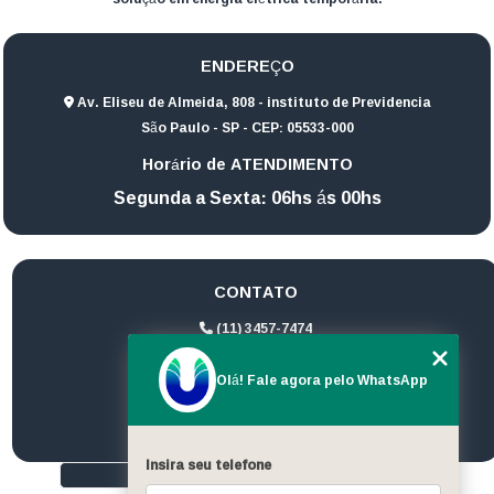
ENDEREÇO
Av. Eliseu de Almeida, 808 - instituto de Previdencia
São Paulo - SP - CEP: 05533-000
Horário de ATENDIMENTO
Segunda a Sexta: 06hs ás 00hs
CONTATO
(11) 3457-7474
(11) 94172-1974
Olá! Fale agora pelo WhatsApp
contato@ultrageradores.com
Insira seu telefone
HOME