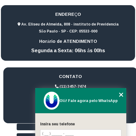
ENDEREÇO
Av. Eliseu de Almeida, 808 - instituto de Previdencia
São Paulo - SP - CEP: 05533-000
Horário de ATENDIMENTO
Segunda a Sexta: 06hs ás 00hs
CONTATO
(11) 3457-7474
(11) 94172-1974
Olá! Fale agora pelo WhatsApp
contato@ultrageradores.com
Insira seu telefone
HOME