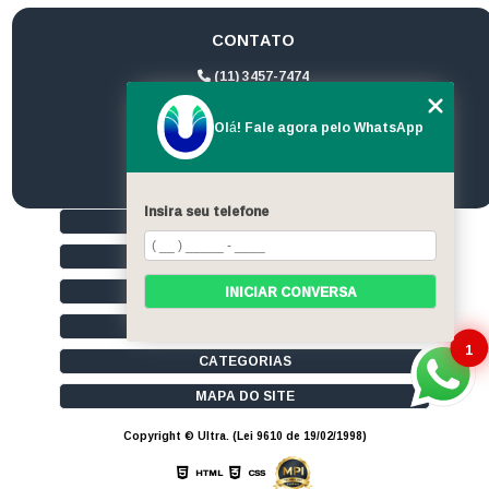
CONTATO
(11) 3457-7474
(11) 94172-1974
Olá! Fale agora pelo WhatsApp
contato@ultrageradores.com
Insira seu telefone
HOME
QUEM SOMOS
SERVIÇOS
INICIAR CONVERSA
CONTATO
1
CATEGORIAS
MAPA DO SITE
Copyright © Ultra. (Lei 9610 de 19/02/1998)
HTML
CSS