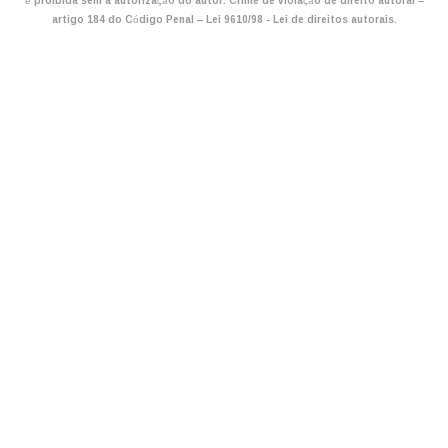
é proibida sem a autorização do autor. Crime de violação de direito autoral –
artigo 184 do Código Penal –
Lei 9610/98 - Lei de direitos autorais
.