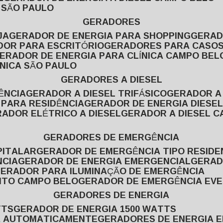
L SÃO PAULO
GERADORES
JA
GERADOR DE ENERGIA PARA SHOPPING
GERA
DOR PARA ESCRITÓRIO
GERADORES PARA CASOS
GERADOR DE ENERGIA PARA CLÍNICA CAMPO BEL
ÍNICA SÃO PAULO
GERADORES A DIESEL
ÊNCIA
GERADOR A DIESEL TRIFÁSICO
GERADOR A
 PARA RESIDÊNCIA
GERADOR DE ENERGIA DIESEL
RADOR ELÉTRICO A DIESEL
GERADOR A DIESEL 
GERADORES DE EMERGÊNCIA
PITALAR
GERADOR DE EMERGÊNCIA TIPO RESIDE
NCIA
GERADOR DE ENERGIA EMERGENCIAL
GERA
GERADOR PARA ILUMINAÇÃO DE EMERGÊNCIA
NTO CAMPO BELO
GERADOR DE EMERGÊNCIA EV
GERADORES DE ENERGIA
TTS
GERADOR DE ENERGIA 1500 WATTS
GA AUTOMATICAMENTE
GERADORES DE ENERGIA 