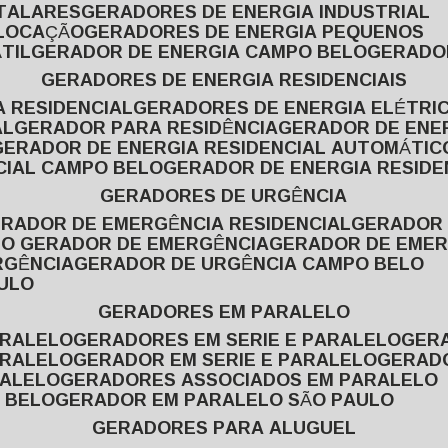
ITALARES
GERADORES DE ENERGIA INDUSTRIAL
 LOCAÇÃO
GERADORES DE ENERGIA PEQUENOS
TIL
GERADOR DE ENERGIA CAMPO BELO
GERADO
GERADORES DE ENERGIA RESIDENCIAIS
A RESIDENCIAL
GERADORES DE ENERGIA ELÉTRI
AL
GERADOR PARA RESIDÊNCIA
GERADOR DE ENE
GERADOR DE ENERGIA RESIDENCIAL AUTOMÁTIC
CIAL CAMPO BELO
GERADOR DE ENERGIA RESIDE
GERADORES DE URGÊNCIA
ERADOR DE EMERGÊNCIA RESIDENCIAL
GERADOR
PO GERADOR DE EMERGÊNCIA
GERADOR DE EMER
RGÊNCIA
GERADOR DE URGÊNCIA CAMPO BELO
AULO
GERADORES EM PARALELO
ARALELO
GERADORES EM SERIE E PARALELO
GE
ARALELO
GERADOR EM SERIE E PARALELO
GERAD
RALELO
GERADORES ASSOCIADOS EM PARALELO
 BELO
GERADOR EM PARALELO SÃO PAULO
GERADORES PARA ALUGUEL