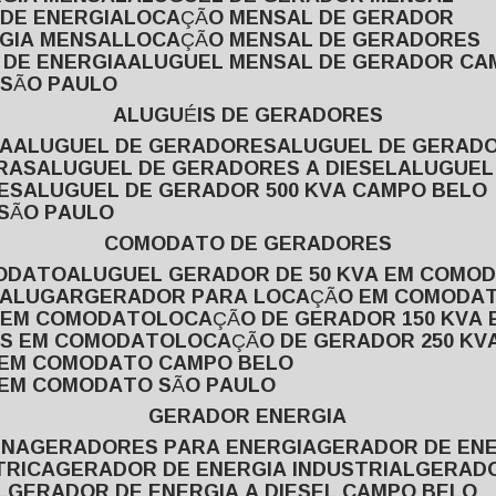
 DE ENERGIA
LOCAÇÃO MENSAL DE GERADOR
RGIA MENSAL
LOCAÇÃO MENSAL DE GERADORES
 DE ENERGIA
ALUGUEL MENSAL DE GERADOR CA
 SÃO PAULO
ALUGUÉIS DE GERADORES
VA
ALUGUEL DE GERADORES
ALUGUEL DE GERAD
RAS
ALUGUEL DE GERADORES A DIESEL
ALUGUE
ES
ALUGUEL DE GERADOR 500 KVA CAMPO BELO
 SÃO PAULO
COMODATO DE GERADORES
MODATO
ALUGUEL GERADOR DE 50 KVA EM COMO
 ALUGAR
GERADOR PARA LOCAÇÃO EM COMODA
A EM COMODATO
LOCAÇÃO DE GERADOR 150 KVA
AS EM COMODATO
LOCAÇÃO DE GERADOR 250 K
A EM COMODATO CAMPO BELO
A EM COMODATO SÃO PAULO
GERADOR ENERGIA
INA
GERADORES PARA ENERGIA
GERADOR DE ENE
TRICA
GERADOR DE ENERGIA INDUSTRIAL
GERAD
L
GERADOR DE ENERGIA A DIESEL CAMPO BELO