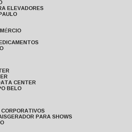
O
ARA ELEVADORES
 PAULO
OMÉRCIO
MEDICAMENTOS
LO
TER
TER
DATA CENTER
PO BELO
S CORPORATIVOS
AIS
GERADOR PARA SHOWS
LO