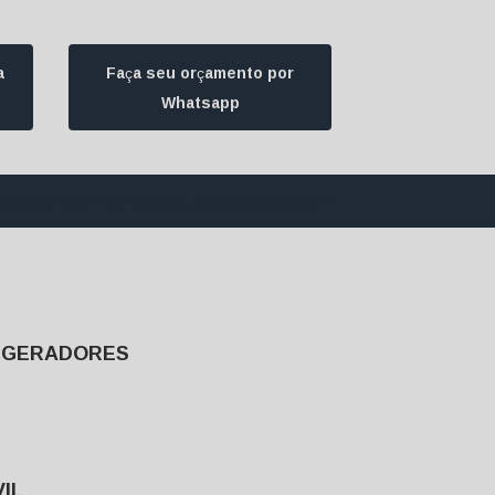
a
Faça seu orçamento por
Whatsapp
1) 94172-1974
contato@ultrageradores.com
E GERADORES
IL