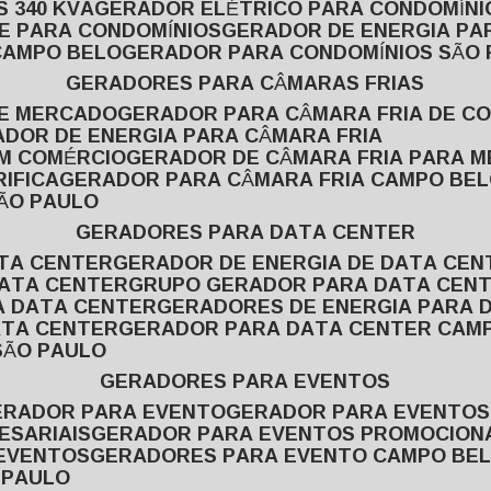
 340 KVA
GERADOR ELÉTRICO PARA CONDOMÍNI
E PARA CONDOMÍNIOS
GERADOR DE ENERGIA P
CAMPO BELO
GERADOR PARA CONDOMÍNIOS SÃO
GERADORES PARA CÂMARAS FRIAS
DE MERCADO
GERADOR PARA CÂMARA FRIA DE C
ADOR DE ENERGIA PARA CÂMARA FRIA
EM COMÉRCIO
GERADOR DE CÂMARA FRIA PARA 
IFICA
GERADOR PARA CÂMARA FRIA CAMPO BE
SÃO PAULO
GERADORES PARA DATA CENTER
ATA CENTER
GERADOR DE ENERGIA DE DATA CEN
DATA CENTER
GRUPO GERADOR PARA DATA CEN
A DATA CENTER
GERADORES DE ENERGIA PARA 
ATA CENTER
GERADOR PARA DATA CENTER CAM
SÃO PAULO
GERADORES PARA EVENTOS
GERADOR PARA EVENTO
GERADOR PARA EVENTO
ESARIAIS
GERADOR PARA EVENTOS PROMOCION
 EVENTOS
GERADORES PARA EVENTO CAMPO BE
 PAULO