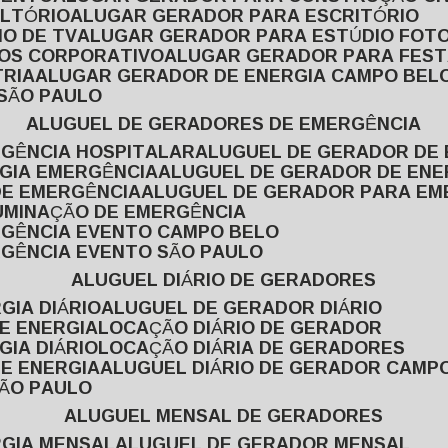
ULTÓRIO
ALUGAR GERADOR PARA ESCRITÓRIO
O DE TV
ALUGAR GERADOR PARA ESTÚDIO FOT
TOS CORPORATIVO
ALUGAR GERADOR PARA FES
TRIA
ALUGAR GERADOR DE ENERGIA CAMPO BEL
 SÃO PAULO
ALUGUEL DE GERADORES DE EMERGÊNCIA
RGÊNCIA HOSPITALAR
ALUGUEL DE GERADOR DE 
RGIA EMERGÊNCIA
ALUGUEL DE GERADOR DE EN
DE EMERGÊNCIA
ALUGUEL DE GERADOR PARA E
LUMINAÇÃO DE EMERGÊNCIA
RGÊNCIA EVENTO CAMPO BELO
RGÊNCIA EVENTO SÃO PAULO
ALUGUEL DIÁRIO DE GERADORES
GIA DIÁRIO
ALUGUEL DE GERADOR DIÁRIO
DE ENERGIA
LOCAÇÃO DIÁRIO DE GERADOR
GIA DIÁRIO
LOCAÇÃO DIÁRIA DE GERADORES
DE ENERGIA
ALUGUEL DIÁRIO DE GERADOR CAMP
SÃO PAULO
ALUGUEL MENSAL DE GERADORES
RGIA MENSAL
ALUGUEL DE GERADOR MENSAL