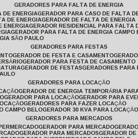
GERADORES PARA FALTA DE ENERGIA
A DE ENERGIA
GERADOR PARA CASO DE FALTA D
TA DE ENERGIA
GERADOR DE FALTA DE ENERGIA
E ENERGIA
GERADOR RESIDENCIAL PARA FALTA 
RGIA
GERADOR PARA FALTA DE ENERGIA CAMPO
GIA SÃO PAULO
GERADORES PARA FESTAS
ENTO
GERADOR DE FESTA E CASAMENTO
GERAD
ERSÁRIO
GERADOR PARA FESTA DE CASAMENTO
MATURA
GERADOR DE FESTAS
GERADORES PARA
PAULO
GERADORES PARA LOCAÇÃO
OCAÇÃO
GERADOR DE ENERGIA TEMPORÁRIA PAR
ÃO
GERADOR PARA LOCAÇÃO
GERADOR PARA EV
LOCAÇÃO
GERADORES PARA FAZER LOCAÇÃO
ÃO CAMPO BELO
GERADOR 30 KVA PARA LOCAÇÃ
GERADORES PARA MERCADOS
UPERMERCADO
GERADOR PARA MERCADO
GERAD
ERCADO
GERADOR PARA MERCADOS
GERADOR DE