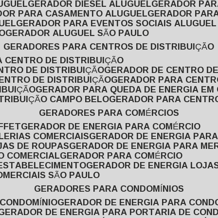
LUGUEL
GERADOR DIESEL ALUGUEL
GERADOR PA
ADOR PARA CASAMENTO ALUGUEL
GERADOR PARA
UEL
GERADOR PARA EVENTOS SOCIAIS ALUGUEL
O
GERADOR ALUGUEL SÃO PAULO
GERADORES PARA CENTROS DE DISTRIBUIÇÃO
A CENTRO DE DISTRIBUIÇÃO
NTRO DE DISTRIBUIÇÃO
GERADOR DE CENTRO DE
ENTRO DE DISTRIBUIÇÃO
GERADOR PARA CENTR
IBUIÇÃO
GERADOR PARA QUEDA DE ENERGIA EM
STRIBUIÇÃO CAMPO BELO
GERADOR PARA CENTRO
GERADORES PARA COMÉRCIOS
FFET
GERADOR DE ENERGIA PARA COMÉRCIO
LERIAS COMERCIAIS
GERADOR DE ENERGIA PARA
JAS DE ROUPAS
GERADOR DE ENERGIA PARA M
SO COMERCIAL
GERADOR PARA COMÉRCIO
 ESTABELECIMENTO
GERADOR DE ENERGIA LOJA
OMERCIAIS SÃO PAULO
GERADORES PARA CONDOMÍNIOS
 CONDOMÍNIO
GERADOR DE ENERGIA PARA COND
GERADOR DE ENERGIA PARA PORTARIA DE CON