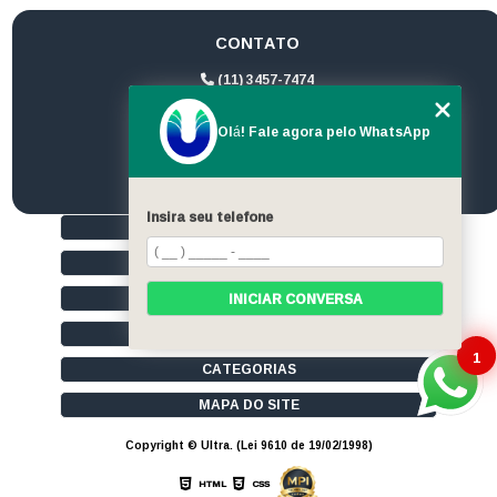
CONTATO
(11) 3457-7474
(11) 94172-1974
Olá! Fale agora pelo WhatsApp
contato@ultrageradores.com
Insira seu telefone
HOME
QUEM SOMOS
SERVIÇOS
INICIAR CONVERSA
CONTATO
1
CATEGORIAS
MAPA DO SITE
Copyright © Ultra. (Lei 9610 de 19/02/1998)
HTML
CSS