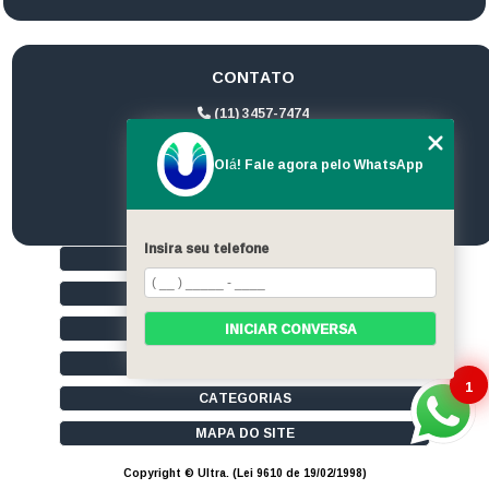
CONTATO
(11) 3457-7474
(11) 94172-1974
Olá! Fale agora pelo WhatsApp
contato@ultrageradores.com
Insira seu telefone
HOME
QUEM SOMOS
SERVIÇOS
INICIAR CONVERSA
CONTATO
1
CATEGORIAS
MAPA DO SITE
Copyright © Ultra. (Lei 9610 de 19/02/1998)