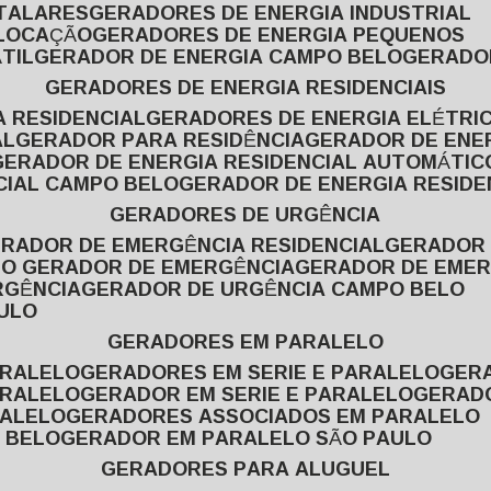
ITALARES
GERADORES DE ENERGIA INDUSTRIAL
 LOCAÇÃO
GERADORES DE ENERGIA PEQUENOS
TIL
GERADOR DE ENERGIA CAMPO BELO
GERADO
GERADORES DE ENERGIA RESIDENCIAIS
A RESIDENCIAL
GERADORES DE ENERGIA ELÉTRI
AL
GERADOR PARA RESIDÊNCIA
GERADOR DE ENE
GERADOR DE ENERGIA RESIDENCIAL AUTOMÁTIC
CIAL CAMPO BELO
GERADOR DE ENERGIA RESIDE
GERADORES DE URGÊNCIA
ERADOR DE EMERGÊNCIA RESIDENCIAL
GERADOR
PO GERADOR DE EMERGÊNCIA
GERADOR DE EMER
RGÊNCIA
GERADOR DE URGÊNCIA CAMPO BELO
AULO
GERADORES EM PARALELO
ARALELO
GERADORES EM SERIE E PARALELO
GE
ARALELO
GERADOR EM SERIE E PARALELO
GERAD
RALELO
GERADORES ASSOCIADOS EM PARALELO
 BELO
GERADOR EM PARALELO SÃO PAULO
GERADORES PARA ALUGUEL