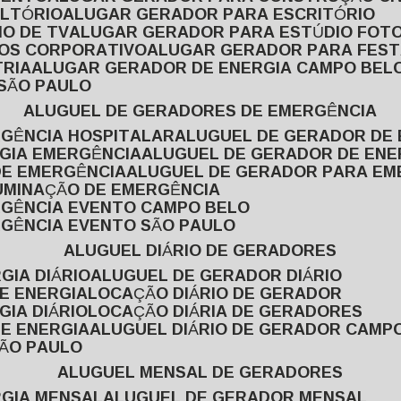
ULTÓRIO
ALUGAR GERADOR PARA ESCRITÓRIO
O DE TV
ALUGAR GERADOR PARA ESTÚDIO FOT
TOS CORPORATIVO
ALUGAR GERADOR PARA FES
TRIA
ALUGAR GERADOR DE ENERGIA CAMPO BEL
 SÃO PAULO
ALUGUEL DE GERADORES DE EMERGÊNCIA
RGÊNCIA HOSPITALAR
ALUGUEL DE GERADOR DE 
RGIA EMERGÊNCIA
ALUGUEL DE GERADOR DE EN
DE EMERGÊNCIA
ALUGUEL DE GERADOR PARA E
LUMINAÇÃO DE EMERGÊNCIA
RGÊNCIA EVENTO CAMPO BELO
RGÊNCIA EVENTO SÃO PAULO
ALUGUEL DIÁRIO DE GERADORES
GIA DIÁRIO
ALUGUEL DE GERADOR DIÁRIO
DE ENERGIA
LOCAÇÃO DIÁRIO DE GERADOR
GIA DIÁRIO
LOCAÇÃO DIÁRIA DE GERADORES
DE ENERGIA
ALUGUEL DIÁRIO DE GERADOR CAMP
SÃO PAULO
ALUGUEL MENSAL DE GERADORES
RGIA MENSAL
ALUGUEL DE GERADOR MENSAL