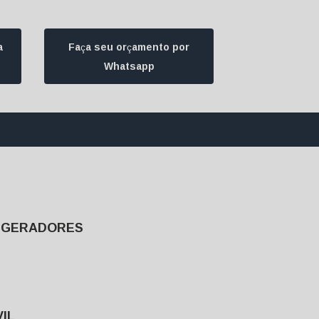
a
Faça seu orçamento por
Whatsapp
1) 94172-1974
contato@ultrageradores.com
E GERADORES
IL