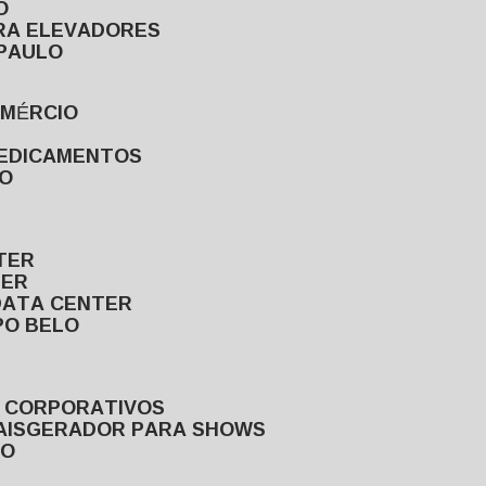
O
ARA ELEVADORES
 PAULO
OMÉRCIO
MEDICAMENTOS
LO
TER
TER
DATA CENTER
PO BELO
S CORPORATIVOS
AIS
GERADOR PARA SHOWS
LO