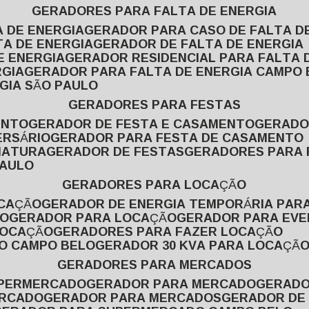
GERADORES PARA FALTA DE ENERGIA
A DE ENERGIA
GERADOR PARA CASO DE FALTA D
TA DE ENERGIA
GERADOR DE FALTA DE ENERGIA
E ENERGIA
GERADOR RESIDENCIAL PARA FALTA 
RGIA
GERADOR PARA FALTA DE ENERGIA CAMPO
GIA SÃO PAULO
GERADORES PARA FESTAS
ENTO
GERADOR DE FESTA E CASAMENTO
GERAD
ERSÁRIO
GERADOR PARA FESTA DE CASAMENTO
MATURA
GERADOR DE FESTAS
GERADORES PARA
PAULO
GERADORES PARA LOCAÇÃO
OCAÇÃO
GERADOR DE ENERGIA TEMPORÁRIA PAR
ÃO
GERADOR PARA LOCAÇÃO
GERADOR PARA EV
LOCAÇÃO
GERADORES PARA FAZER LOCAÇÃO
ÃO CAMPO BELO
GERADOR 30 KVA PARA LOCAÇÃ
GERADORES PARA MERCADOS
UPERMERCADO
GERADOR PARA MERCADO
GERAD
ERCADO
GERADOR PARA MERCADOS
GERADOR DE