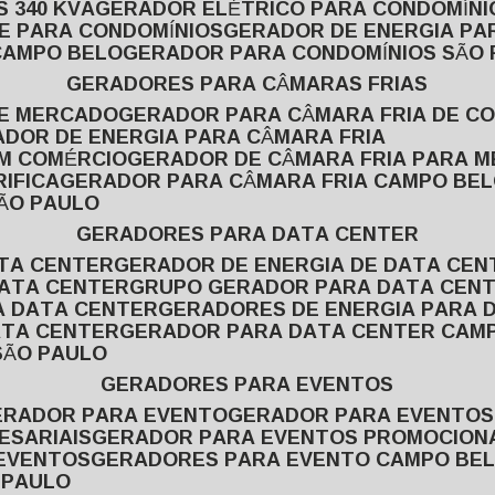
 340 KVA
GERADOR ELÉTRICO PARA CONDOMÍNI
E PARA CONDOMÍNIOS
GERADOR DE ENERGIA P
CAMPO BELO
GERADOR PARA CONDOMÍNIOS SÃO
GERADORES PARA CÂMARAS FRIAS
DE MERCADO
GERADOR PARA CÂMARA FRIA DE C
ADOR DE ENERGIA PARA CÂMARA FRIA
EM COMÉRCIO
GERADOR DE CÂMARA FRIA PARA 
IFICA
GERADOR PARA CÂMARA FRIA CAMPO BE
SÃO PAULO
GERADORES PARA DATA CENTER
ATA CENTER
GERADOR DE ENERGIA DE DATA CEN
DATA CENTER
GRUPO GERADOR PARA DATA CEN
A DATA CENTER
GERADORES DE ENERGIA PARA 
ATA CENTER
GERADOR PARA DATA CENTER CAM
SÃO PAULO
GERADORES PARA EVENTOS
GERADOR PARA EVENTO
GERADOR PARA EVENTO
ESARIAIS
GERADOR PARA EVENTOS PROMOCION
 EVENTOS
GERADORES PARA EVENTO CAMPO BE
 PAULO