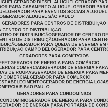
LUGUEL
GERADOR DIESEL ALUGUEL
GERADOR PA
ADOR PARA CASAMENTO ALUGUEL
GERADOR PARA
UEL
GERADOR PARA EVENTOS SOCIAIS ALUGUEL
O
GERADOR ALUGUEL SÃO PAULO
GERADORES PARA CENTROS DE DISTRIBUIÇÃO
A CENTRO DE DISTRIBUIÇÃO
NTRO DE DISTRIBUIÇÃO
GERADOR DE CENTRO DE
ENTRO DE DISTRIBUIÇÃO
GERADOR PARA CENTR
IBUIÇÃO
GERADOR PARA QUEDA DE ENERGIA EM
STRIBUIÇÃO CAMPO BELO
GERADOR PARA CENTRO
GERADORES PARA COMÉRCIOS
FFET
GERADOR DE ENERGIA PARA COMÉRCIO
LERIAS COMERCIAIS
GERADOR DE ENERGIA PARA
JAS DE ROUPAS
GERADOR DE ENERGIA PARA M
SO COMERCIAL
GERADOR PARA COMÉRCIO
 ESTABELECIMENTO
GERADOR DE ENERGIA LOJA
OMERCIAIS SÃO PAULO
GERADORES PARA CONDOMÍNIOS
 CONDOMÍNIO
GERADOR DE ENERGIA PARA COND
GERADOR DE ENERGIA PARA PORTARIA DE CON