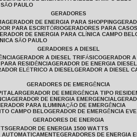
L SÃO PAULO
GERADORES
JA
GERADOR DE ENERGIA PARA SHOPPING
GERA
DOR PARA ESCRITÓRIO
GERADORES PARA CASOS
GERADOR DE ENERGIA PARA CLÍNICA CAMPO BEL
ÍNICA SÃO PAULO
GERADORES A DIESEL
ÊNCIA
GERADOR A DIESEL TRIFÁSICO
GERADOR A
 PARA RESIDÊNCIA
GERADOR DE ENERGIA DIESEL
RADOR ELÉTRICO A DIESEL
GERADOR A DIESEL 
GERADORES DE EMERGÊNCIA
PITALAR
GERADOR DE EMERGÊNCIA TIPO RESIDE
NCIA
GERADOR DE ENERGIA EMERGENCIAL
GERA
GERADOR PARA ILUMINAÇÃO DE EMERGÊNCIA
NTO CAMPO BELO
GERADOR DE EMERGÊNCIA EV
GERADORES DE ENERGIA
TTS
GERADOR DE ENERGIA 1500 WATTS
GA AUTOMATICAMENTE
GERADORES DE ENERGIA 