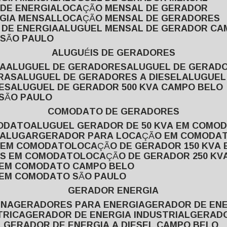
 DE ENERGIA
LOCAÇÃO MENSAL DE GERADOR
RGIA MENSAL
LOCAÇÃO MENSAL DE GERADORES
 DE ENERGIA
ALUGUEL MENSAL DE GERADOR CA
 SÃO PAULO
ALUGUÉIS DE GERADORES
VA
ALUGUEL DE GERADORES
ALUGUEL DE GERAD
RAS
ALUGUEL DE GERADORES A DIESEL
ALUGUE
ES
ALUGUEL DE GERADOR 500 KVA CAMPO BELO
 SÃO PAULO
COMODATO DE GERADORES
MODATO
ALUGUEL GERADOR DE 50 KVA EM COMO
 ALUGAR
GERADOR PARA LOCAÇÃO EM COMODA
A EM COMODATO
LOCAÇÃO DE GERADOR 150 KVA
AS EM COMODATO
LOCAÇÃO DE GERADOR 250 K
A EM COMODATO CAMPO BELO
A EM COMODATO SÃO PAULO
GERADOR ENERGIA
INA
GERADORES PARA ENERGIA
GERADOR DE ENE
TRICA
GERADOR DE ENERGIA INDUSTRIAL
GERAD
L
GERADOR DE ENERGIA A DIESEL CAMPO BELO