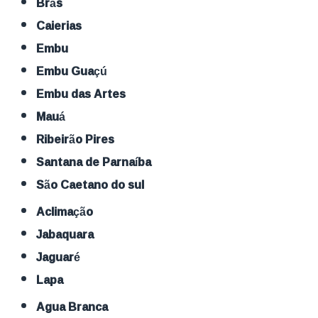
Brás
Caierias
Embu
Embu Guaçú
Embu das Artes
Mauá
Ribeirão Pires
Santana de Parnaíba
São Caetano do sul
Aclimação
Jabaquara
Jaguaré
Lapa
Agua Branca