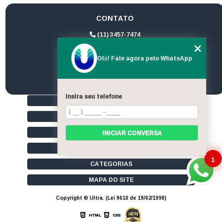
CONTATO
(11) 3457-7474
(11) 94172-1974
Olá! Fale agora pelo WhatsApp
contato@ultrageradores.com
Insira seu telefone
HOME
QUEM SOMOS
SERVIÇOS
INICIAR CONVERSA
CONTATO
1
CATEGORIAS
MAPA DO SITE
Copyright © Ultra. (Lei 9610 de 19/02/1998)
HTML
CSS