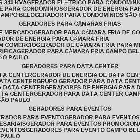
 340 KVA
GERADOR ELÉTRICO PARA CONDOMÍNI
E PARA CONDOMÍNIOS
GERADOR DE ENERGIA P
CAMPO BELO
GERADOR PARA CONDOMÍNIOS SÃO
GERADORES PARA CÂMARAS FRIAS
DE MERCADO
GERADOR PARA CÂMARA FRIA DE C
ADOR DE ENERGIA PARA CÂMARA FRIA
EM COMÉRCIO
GERADOR DE CÂMARA FRIA PARA 
IFICA
GERADOR PARA CÂMARA FRIA CAMPO BE
SÃO PAULO
GERADORES PARA DATA CENTER
ATA CENTER
GERADOR DE ENERGIA DE DATA CEN
DATA CENTER
GRUPO GERADOR PARA DATA CEN
A DATA CENTER
GERADORES DE ENERGIA PARA 
ATA CENTER
GERADOR PARA DATA CENTER CAM
SÃO PAULO
GERADORES PARA EVENTOS
GERADOR PARA EVENTO
GERADOR PARA EVENTO
ESARIAIS
GERADOR PARA EVENTOS PROMOCION
 EVENTOS
GERADORES PARA EVENTO CAMPO BE
 PAULO