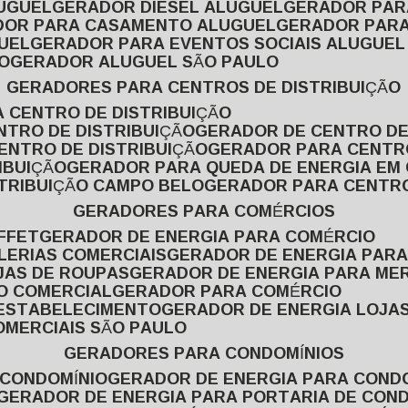
LUGUEL
GERADOR DIESEL ALUGUEL
GERADOR PA
ADOR PARA CASAMENTO ALUGUEL
GERADOR PARA
UEL
GERADOR PARA EVENTOS SOCIAIS ALUGUEL
O
GERADOR ALUGUEL SÃO PAULO
GERADORES PARA CENTROS DE DISTRIBUIÇÃO
A CENTRO DE DISTRIBUIÇÃO
NTRO DE DISTRIBUIÇÃO
GERADOR DE CENTRO DE
ENTRO DE DISTRIBUIÇÃO
GERADOR PARA CENTR
IBUIÇÃO
GERADOR PARA QUEDA DE ENERGIA EM
STRIBUIÇÃO CAMPO BELO
GERADOR PARA CENTRO
GERADORES PARA COMÉRCIOS
FFET
GERADOR DE ENERGIA PARA COMÉRCIO
LERIAS COMERCIAIS
GERADOR DE ENERGIA PARA
JAS DE ROUPAS
GERADOR DE ENERGIA PARA M
SO COMERCIAL
GERADOR PARA COMÉRCIO
 ESTABELECIMENTO
GERADOR DE ENERGIA LOJA
OMERCIAIS SÃO PAULO
GERADORES PARA CONDOMÍNIOS
 CONDOMÍNIO
GERADOR DE ENERGIA PARA COND
GERADOR DE ENERGIA PARA PORTARIA DE CON