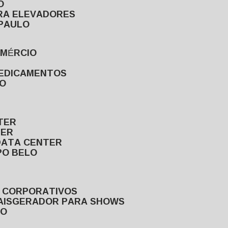
O
ARA ELEVADORES
 PAULO
OMÉRCIO
MEDICAMENTOS
LO
TER
TER
DATA CENTER
PO BELO
S CORPORATIVOS
AIS
GERADOR PARA SHOWS
LO