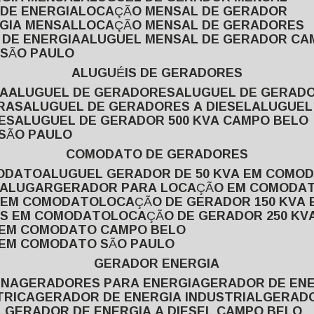
 DE ENERGIA
LOCAÇÃO MENSAL DE GERADOR
RGIA MENSAL
LOCAÇÃO MENSAL DE GERADORES
 DE ENERGIA
ALUGUEL MENSAL DE GERADOR CA
 SÃO PAULO
ALUGUÉIS DE GERADORES
VA
ALUGUEL DE GERADORES
ALUGUEL DE GERAD
RAS
ALUGUEL DE GERADORES A DIESEL
ALUGUE
ES
ALUGUEL DE GERADOR 500 KVA CAMPO BELO
 SÃO PAULO
COMODATO DE GERADORES
MODATO
ALUGUEL GERADOR DE 50 KVA EM COMO
 ALUGAR
GERADOR PARA LOCAÇÃO EM COMODA
A EM COMODATO
LOCAÇÃO DE GERADOR 150 KVA
AS EM COMODATO
LOCAÇÃO DE GERADOR 250 K
A EM COMODATO CAMPO BELO
A EM COMODATO SÃO PAULO
GERADOR ENERGIA
INA
GERADORES PARA ENERGIA
GERADOR DE ENE
TRICA
GERADOR DE ENERGIA INDUSTRIAL
GERAD
L
GERADOR DE ENERGIA A DIESEL CAMPO BELO