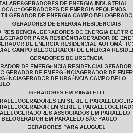
ITALARES
GERADORES DE ENERGIA INDUSTRIAL
 LOCAÇÃO
GERADORES DE ENERGIA PEQUENOS
TIL
GERADOR DE ENERGIA CAMPO BELO
GERADO
GERADORES DE ENERGIA RESIDENCIAIS
A RESIDENCIAL
GERADORES DE ENERGIA ELÉTRI
AL
GERADOR PARA RESIDÊNCIA
GERADOR DE ENE
GERADOR DE ENERGIA RESIDENCIAL AUTOMÁTIC
CIAL CAMPO BELO
GERADOR DE ENERGIA RESIDE
GERADORES DE URGÊNCIA
ERADOR DE EMERGÊNCIA RESIDENCIAL
GERADOR
PO GERADOR DE EMERGÊNCIA
GERADOR DE EMER
RGÊNCIA
GERADOR DE URGÊNCIA CAMPO BELO
AULO
GERADORES EM PARALELO
ARALELO
GERADORES EM SERIE E PARALELO
GE
ARALELO
GERADOR EM SERIE E PARALELO
GERAD
RALELO
GERADORES ASSOCIADOS EM PARALELO
 BELO
GERADOR EM PARALELO SÃO PAULO
GERADORES PARA ALUGUEL