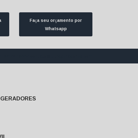
a
Faça seu orçamento por
Whatsapp
1) 94172-1974
contato@ultrageradores.com
E GERADORES
IL