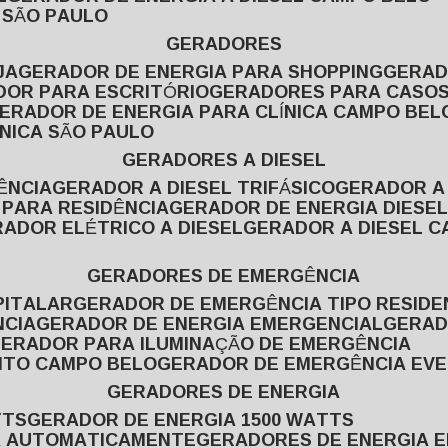
L SÃO PAULO
GERADORES
JA
GERADOR DE ENERGIA PARA SHOPPING
GERA
DOR PARA ESCRITÓRIO
GERADORES PARA CASOS
GERADOR DE ENERGIA PARA CLÍNICA CAMPO BEL
ÍNICA SÃO PAULO
GERADORES A DIESEL
ÊNCIA
GERADOR A DIESEL TRIFÁSICO
GERADOR A
 PARA RESIDÊNCIA
GERADOR DE ENERGIA DIESEL
RADOR ELÉTRICO A DIESEL
GERADOR A DIESEL 
GERADORES DE EMERGÊNCIA
PITALAR
GERADOR DE EMERGÊNCIA TIPO RESIDE
NCIA
GERADOR DE ENERGIA EMERGENCIAL
GERA
GERADOR PARA ILUMINAÇÃO DE EMERGÊNCIA
NTO CAMPO BELO
GERADOR DE EMERGÊNCIA EV
GERADORES DE ENERGIA
TTS
GERADOR DE ENERGIA 1500 WATTS
GA AUTOMATICAMENTE
GERADORES DE ENERGIA 