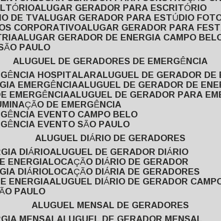
ULTÓRIO
ALUGAR GERADOR PARA ESCRITÓRIO
O DE TV
ALUGAR GERADOR PARA ESTÚDIO FOT
TOS CORPORATIVO
ALUGAR GERADOR PARA FES
TRIA
ALUGAR GERADOR DE ENERGIA CAMPO BEL
 SÃO PAULO
ALUGUEL DE GERADORES DE EMERGÊNCIA
RGÊNCIA HOSPITALAR
ALUGUEL DE GERADOR DE 
RGIA EMERGÊNCIA
ALUGUEL DE GERADOR DE EN
DE EMERGÊNCIA
ALUGUEL DE GERADOR PARA E
LUMINAÇÃO DE EMERGÊNCIA
RGÊNCIA EVENTO CAMPO BELO
RGÊNCIA EVENTO SÃO PAULO
ALUGUEL DIÁRIO DE GERADORES
GIA DIÁRIO
ALUGUEL DE GERADOR DIÁRIO
DE ENERGIA
LOCAÇÃO DIÁRIO DE GERADOR
GIA DIÁRIO
LOCAÇÃO DIÁRIA DE GERADORES
DE ENERGIA
ALUGUEL DIÁRIO DE GERADOR CAMP
SÃO PAULO
ALUGUEL MENSAL DE GERADORES
RGIA MENSAL
ALUGUEL DE GERADOR MENSAL