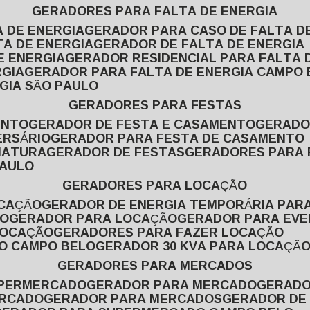
GERADORES PARA FALTA DE ENERGIA
A DE ENERGIA
GERADOR PARA CASO DE FALTA D
TA DE ENERGIA
GERADOR DE FALTA DE ENERGIA
E ENERGIA
GERADOR RESIDENCIAL PARA FALTA 
RGIA
GERADOR PARA FALTA DE ENERGIA CAMPO
GIA SÃO PAULO
GERADORES PARA FESTAS
ENTO
GERADOR DE FESTA E CASAMENTO
GERAD
ERSÁRIO
GERADOR PARA FESTA DE CASAMENTO
MATURA
GERADOR DE FESTAS
GERADORES PARA
PAULO
GERADORES PARA LOCAÇÃO
OCAÇÃO
GERADOR DE ENERGIA TEMPORÁRIA PAR
ÃO
GERADOR PARA LOCAÇÃO
GERADOR PARA EV
LOCAÇÃO
GERADORES PARA FAZER LOCAÇÃO
ÃO CAMPO BELO
GERADOR 30 KVA PARA LOCAÇÃ
GERADORES PARA MERCADOS
UPERMERCADO
GERADOR PARA MERCADO
GERAD
ERCADO
GERADOR PARA MERCADOS
GERADOR DE