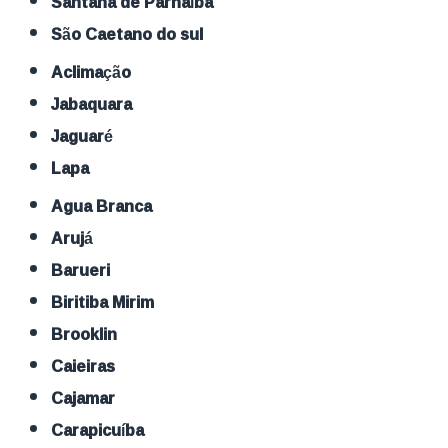
Santana de Parnaíba
São Caetano do sul
Aclimação
Jabaquara
Jaguaré
Lapa
Agua Branca
Arujá
Barueri
Biritiba Mirim
Brooklin
Caieiras
Cajamar
Carapicuíba