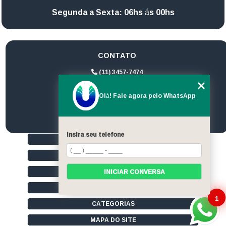
Segunda a Sexta: 06hs ás 00hs
CONTATO
(11) 3457-7474
(11) 94172-1974
Olá! Fale agora pelo WhatsApp
contato@ultrageradores.com
Insira seu telefone
HOME
QUEM SOMOS
SERVIÇOS
INICIAR CONVERSA
CONTATO
1
CATEGORIAS
MAPA DO SITE