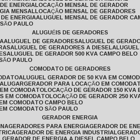
 DE ENERGIA
LOCAÇÃO MENSAL DE GERADOR
RGIA MENSAL
LOCAÇÃO MENSAL DE GERADORES
 DE ENERGIA
ALUGUEL MENSAL DE GERADOR CA
 SÃO PAULO
ALUGUÉIS DE GERADORES
VA
ALUGUEL DE GERADORES
ALUGUEL DE GERAD
RAS
ALUGUEL DE GERADORES A DIESEL
ALUGUE
ES
ALUGUEL DE GERADOR 500 KVA CAMPO BELO
 SÃO PAULO
COMODATO DE GERADORES
MODATO
ALUGUEL GERADOR DE 50 KVA EM COMO
 ALUGAR
GERADOR PARA LOCAÇÃO EM COMODA
A EM COMODATO
LOCAÇÃO DE GERADOR 150 KVA
AS EM COMODATO
LOCAÇÃO DE GERADOR 250 K
A EM COMODATO CAMPO BELO
A EM COMODATO SÃO PAULO
GERADOR ENERGIA
INA
GERADORES PARA ENERGIA
GERADOR DE ENE
TRICA
GERADOR DE ENERGIA INDUSTRIAL
GERAD
L
GERADOR DE ENERGIA A DIESEL CAMPO BELO