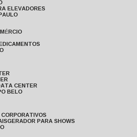
O
ARA ELEVADORES
 PAULO
OMÉRCIO
MEDICAMENTOS
LO
TER
TER
DATA CENTER
PO BELO
S CORPORATIVOS
AIS
GERADOR PARA SHOWS
LO