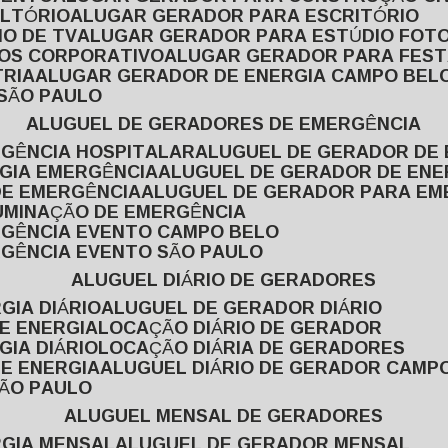
ULTÓRIO
ALUGAR GERADOR PARA ESCRITÓRIO
O DE TV
ALUGAR GERADOR PARA ESTÚDIO FOT
TOS CORPORATIVO
ALUGAR GERADOR PARA FES
TRIA
ALUGAR GERADOR DE ENERGIA CAMPO BEL
 SÃO PAULO
ALUGUEL DE GERADORES DE EMERGÊNCIA
RGÊNCIA HOSPITALAR
ALUGUEL DE GERADOR DE 
RGIA EMERGÊNCIA
ALUGUEL DE GERADOR DE EN
DE EMERGÊNCIA
ALUGUEL DE GERADOR PARA E
LUMINAÇÃO DE EMERGÊNCIA
RGÊNCIA EVENTO CAMPO BELO
RGÊNCIA EVENTO SÃO PAULO
ALUGUEL DIÁRIO DE GERADORES
GIA DIÁRIO
ALUGUEL DE GERADOR DIÁRIO
DE ENERGIA
LOCAÇÃO DIÁRIO DE GERADOR
GIA DIÁRIO
LOCAÇÃO DIÁRIA DE GERADORES
DE ENERGIA
ALUGUEL DIÁRIO DE GERADOR CAMP
SÃO PAULO
ALUGUEL MENSAL DE GERADORES
RGIA MENSAL
ALUGUEL DE GERADOR MENSAL