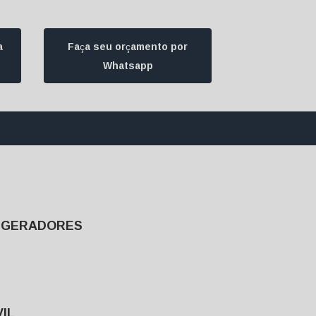
a
Faça seu orçamento por
Whatsapp
1) 94172-1974
contato@ultrageradores.com
E GERADORES
IL