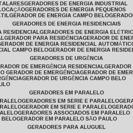
ITALARES
GERADORES DE ENERGIA INDUSTRIAL
 LOCAÇÃO
GERADORES DE ENERGIA PEQUENOS
TIL
GERADOR DE ENERGIA CAMPO BELO
GERADO
GERADORES DE ENERGIA RESIDENCIAIS
A RESIDENCIAL
GERADORES DE ENERGIA ELÉTRI
AL
GERADOR PARA RESIDÊNCIA
GERADOR DE ENE
GERADOR DE ENERGIA RESIDENCIAL AUTOMÁTIC
CIAL CAMPO BELO
GERADOR DE ENERGIA RESIDE
GERADORES DE URGÊNCIA
ERADOR DE EMERGÊNCIA RESIDENCIAL
GERADOR
PO GERADOR DE EMERGÊNCIA
GERADOR DE EMER
RGÊNCIA
GERADOR DE URGÊNCIA CAMPO BELO
AULO
GERADORES EM PARALELO
ARALELO
GERADORES EM SERIE E PARALELO
GE
ARALELO
GERADOR EM SERIE E PARALELO
GERAD
RALELO
GERADORES ASSOCIADOS EM PARALELO
 BELO
GERADOR EM PARALELO SÃO PAULO
GERADORES PARA ALUGUEL