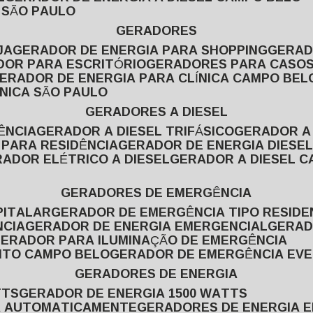
L SÃO PAULO
GERADORES
JA
GERADOR DE ENERGIA PARA SHOPPING
GERA
DOR PARA ESCRITÓRIO
GERADORES PARA CASOS
GERADOR DE ENERGIA PARA CLÍNICA CAMPO BEL
ÍNICA SÃO PAULO
GERADORES A DIESEL
ÊNCIA
GERADOR A DIESEL TRIFÁSICO
GERADOR A
 PARA RESIDÊNCIA
GERADOR DE ENERGIA DIESEL
RADOR ELÉTRICO A DIESEL
GERADOR A DIESEL 
GERADORES DE EMERGÊNCIA
PITALAR
GERADOR DE EMERGÊNCIA TIPO RESIDE
NCIA
GERADOR DE ENERGIA EMERGENCIAL
GERA
GERADOR PARA ILUMINAÇÃO DE EMERGÊNCIA
NTO CAMPO BELO
GERADOR DE EMERGÊNCIA EV
GERADORES DE ENERGIA
TTS
GERADOR DE ENERGIA 1500 WATTS
GA AUTOMATICAMENTE
GERADORES DE ENERGIA 