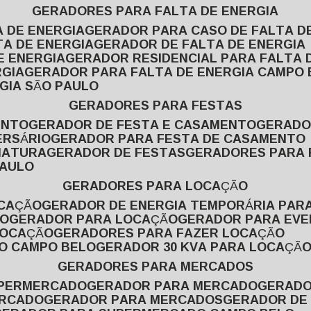
GERADORES PARA FALTA DE ENERGIA
A DE ENERGIA
GERADOR PARA CASO DE FALTA D
TA DE ENERGIA
GERADOR DE FALTA DE ENERGIA
E ENERGIA
GERADOR RESIDENCIAL PARA FALTA 
RGIA
GERADOR PARA FALTA DE ENERGIA CAMPO
GIA SÃO PAULO
GERADORES PARA FESTAS
ENTO
GERADOR DE FESTA E CASAMENTO
GERAD
ERSÁRIO
GERADOR PARA FESTA DE CASAMENTO
MATURA
GERADOR DE FESTAS
GERADORES PARA
PAULO
GERADORES PARA LOCAÇÃO
OCAÇÃO
GERADOR DE ENERGIA TEMPORÁRIA PAR
ÃO
GERADOR PARA LOCAÇÃO
GERADOR PARA EV
LOCAÇÃO
GERADORES PARA FAZER LOCAÇÃO
ÃO CAMPO BELO
GERADOR 30 KVA PARA LOCAÇÃ
GERADORES PARA MERCADOS
UPERMERCADO
GERADOR PARA MERCADO
GERAD
ERCADO
GERADOR PARA MERCADOS
GERADOR DE