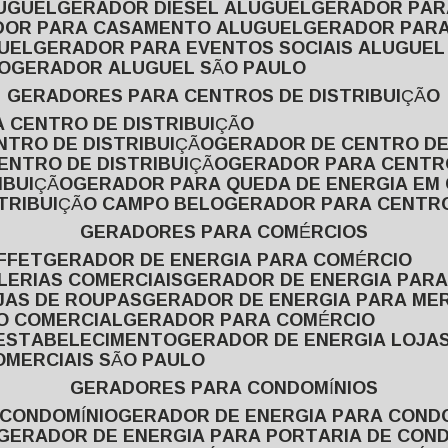
LUGUEL
GERADOR DIESEL ALUGUEL
GERADOR PA
ADOR PARA CASAMENTO ALUGUEL
GERADOR PARA
UEL
GERADOR PARA EVENTOS SOCIAIS ALUGUEL
O
GERADOR ALUGUEL SÃO PAULO
GERADORES PARA CENTROS DE DISTRIBUIÇÃO
A CENTRO DE DISTRIBUIÇÃO
NTRO DE DISTRIBUIÇÃO
GERADOR DE CENTRO DE
ENTRO DE DISTRIBUIÇÃO
GERADOR PARA CENTR
IBUIÇÃO
GERADOR PARA QUEDA DE ENERGIA EM
STRIBUIÇÃO CAMPO BELO
GERADOR PARA CENTRO
GERADORES PARA COMÉRCIOS
FFET
GERADOR DE ENERGIA PARA COMÉRCIO
LERIAS COMERCIAIS
GERADOR DE ENERGIA PARA
JAS DE ROUPAS
GERADOR DE ENERGIA PARA M
SO COMERCIAL
GERADOR PARA COMÉRCIO
 ESTABELECIMENTO
GERADOR DE ENERGIA LOJA
OMERCIAIS SÃO PAULO
GERADORES PARA CONDOMÍNIOS
 CONDOMÍNIO
GERADOR DE ENERGIA PARA COND
GERADOR DE ENERGIA PARA PORTARIA DE CON