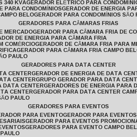
 340 KVA
GERADOR ELÉTRICO PARA CONDOMÍNI
E PARA CONDOMÍNIOS
GERADOR DE ENERGIA P
CAMPO BELO
GERADOR PARA CONDOMÍNIOS SÃO
GERADORES PARA CÂMARAS FRIAS
DE MERCADO
GERADOR PARA CÂMARA FRIA DE C
ADOR DE ENERGIA PARA CÂMARA FRIA
EM COMÉRCIO
GERADOR DE CÂMARA FRIA PARA 
IFICA
GERADOR PARA CÂMARA FRIA CAMPO BE
SÃO PAULO
GERADORES PARA DATA CENTER
ATA CENTER
GERADOR DE ENERGIA DE DATA CEN
DATA CENTER
GRUPO GERADOR PARA DATA CEN
A DATA CENTER
GERADORES DE ENERGIA PARA 
ATA CENTER
GERADOR PARA DATA CENTER CAM
SÃO PAULO
GERADORES PARA EVENTOS
GERADOR PARA EVENTO
GERADOR PARA EVENTO
ESARIAIS
GERADOR PARA EVENTOS PROMOCION
 EVENTOS
GERADORES PARA EVENTO CAMPO BE
 PAULO