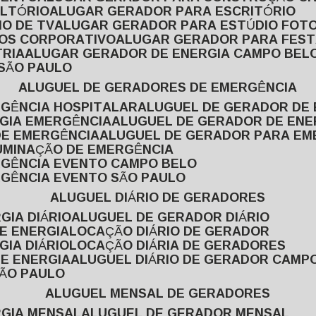
ULTÓRIO
ALUGAR GERADOR PARA ESCRITÓRIO
O DE TV
ALUGAR GERADOR PARA ESTÚDIO FOT
TOS CORPORATIVO
ALUGAR GERADOR PARA FES
TRIA
ALUGAR GERADOR DE ENERGIA CAMPO BEL
 SÃO PAULO
ALUGUEL DE GERADORES DE EMERGÊNCIA
RGÊNCIA HOSPITALAR
ALUGUEL DE GERADOR DE 
RGIA EMERGÊNCIA
ALUGUEL DE GERADOR DE EN
DE EMERGÊNCIA
ALUGUEL DE GERADOR PARA E
LUMINAÇÃO DE EMERGÊNCIA
RGÊNCIA EVENTO CAMPO BELO
RGÊNCIA EVENTO SÃO PAULO
ALUGUEL DIÁRIO DE GERADORES
GIA DIÁRIO
ALUGUEL DE GERADOR DIÁRIO
DE ENERGIA
LOCAÇÃO DIÁRIO DE GERADOR
GIA DIÁRIO
LOCAÇÃO DIÁRIA DE GERADORES
DE ENERGIA
ALUGUEL DIÁRIO DE GERADOR CAMP
SÃO PAULO
ALUGUEL MENSAL DE GERADORES
RGIA MENSAL
ALUGUEL DE GERADOR MENSAL