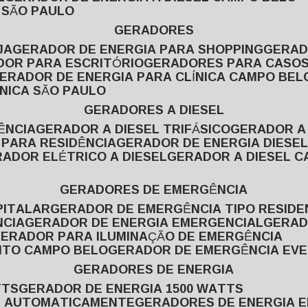
L SÃO PAULO
GERADORES
JA
GERADOR DE ENERGIA PARA SHOPPING
GERA
DOR PARA ESCRITÓRIO
GERADORES PARA CASOS
GERADOR DE ENERGIA PARA CLÍNICA CAMPO BEL
ÍNICA SÃO PAULO
GERADORES A DIESEL
ÊNCIA
GERADOR A DIESEL TRIFÁSICO
GERADOR A
 PARA RESIDÊNCIA
GERADOR DE ENERGIA DIESEL
RADOR ELÉTRICO A DIESEL
GERADOR A DIESEL 
GERADORES DE EMERGÊNCIA
PITALAR
GERADOR DE EMERGÊNCIA TIPO RESIDE
NCIA
GERADOR DE ENERGIA EMERGENCIAL
GERA
GERADOR PARA ILUMINAÇÃO DE EMERGÊNCIA
NTO CAMPO BELO
GERADOR DE EMERGÊNCIA EV
GERADORES DE ENERGIA
TTS
GERADOR DE ENERGIA 1500 WATTS
GA AUTOMATICAMENTE
GERADORES DE ENERGIA 