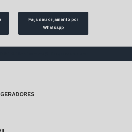
a
Faça seu orçamento por
Whatsapp
1) 94172-1974
contato@ultrageradores.com
E GERADORES
IL