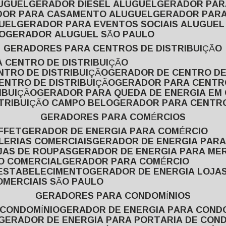
LUGUEL
GERADOR DIESEL ALUGUEL
GERADOR PA
ADOR PARA CASAMENTO ALUGUEL
GERADOR PARA
UEL
GERADOR PARA EVENTOS SOCIAIS ALUGUEL
O
GERADOR ALUGUEL SÃO PAULO
GERADORES PARA CENTROS DE DISTRIBUIÇÃO
A CENTRO DE DISTRIBUIÇÃO
NTRO DE DISTRIBUIÇÃO
GERADOR DE CENTRO DE
ENTRO DE DISTRIBUIÇÃO
GERADOR PARA CENTR
IBUIÇÃO
GERADOR PARA QUEDA DE ENERGIA EM
STRIBUIÇÃO CAMPO BELO
GERADOR PARA CENTRO
GERADORES PARA COMÉRCIOS
FFET
GERADOR DE ENERGIA PARA COMÉRCIO
LERIAS COMERCIAIS
GERADOR DE ENERGIA PARA
JAS DE ROUPAS
GERADOR DE ENERGIA PARA M
SO COMERCIAL
GERADOR PARA COMÉRCIO
 ESTABELECIMENTO
GERADOR DE ENERGIA LOJA
OMERCIAIS SÃO PAULO
GERADORES PARA CONDOMÍNIOS
 CONDOMÍNIO
GERADOR DE ENERGIA PARA COND
GERADOR DE ENERGIA PARA PORTARIA DE CON