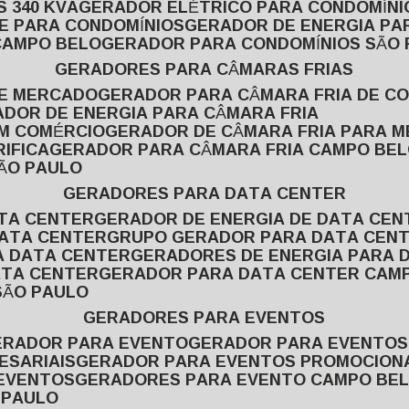
 340 KVA
GERADOR ELÉTRICO PARA CONDOMÍNI
E PARA CONDOMÍNIOS
GERADOR DE ENERGIA P
CAMPO BELO
GERADOR PARA CONDOMÍNIOS SÃO
GERADORES PARA CÂMARAS FRIAS
DE MERCADO
GERADOR PARA CÂMARA FRIA DE C
ADOR DE ENERGIA PARA CÂMARA FRIA
EM COMÉRCIO
GERADOR DE CÂMARA FRIA PARA 
IFICA
GERADOR PARA CÂMARA FRIA CAMPO BE
SÃO PAULO
GERADORES PARA DATA CENTER
ATA CENTER
GERADOR DE ENERGIA DE DATA CEN
DATA CENTER
GRUPO GERADOR PARA DATA CEN
A DATA CENTER
GERADORES DE ENERGIA PARA 
ATA CENTER
GERADOR PARA DATA CENTER CAM
SÃO PAULO
GERADORES PARA EVENTOS
GERADOR PARA EVENTO
GERADOR PARA EVENTO
ESARIAIS
GERADOR PARA EVENTOS PROMOCION
 EVENTOS
GERADORES PARA EVENTO CAMPO BE
 PAULO