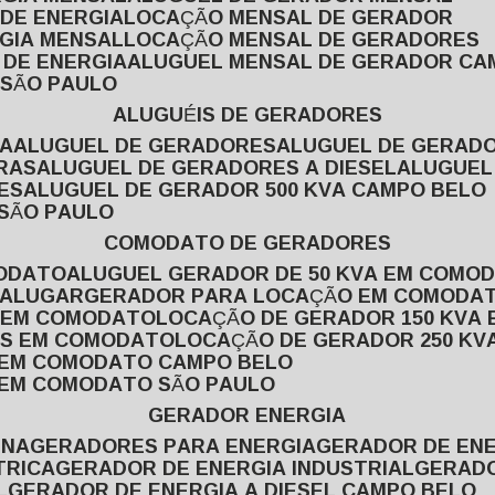
 DE ENERGIA
LOCAÇÃO MENSAL DE GERADOR
RGIA MENSAL
LOCAÇÃO MENSAL DE GERADORES
 DE ENERGIA
ALUGUEL MENSAL DE GERADOR CA
 SÃO PAULO
ALUGUÉIS DE GERADORES
VA
ALUGUEL DE GERADORES
ALUGUEL DE GERAD
RAS
ALUGUEL DE GERADORES A DIESEL
ALUGUE
ES
ALUGUEL DE GERADOR 500 KVA CAMPO BELO
 SÃO PAULO
COMODATO DE GERADORES
MODATO
ALUGUEL GERADOR DE 50 KVA EM COMO
 ALUGAR
GERADOR PARA LOCAÇÃO EM COMODA
A EM COMODATO
LOCAÇÃO DE GERADOR 150 KVA
AS EM COMODATO
LOCAÇÃO DE GERADOR 250 K
A EM COMODATO CAMPO BELO
A EM COMODATO SÃO PAULO
GERADOR ENERGIA
INA
GERADORES PARA ENERGIA
GERADOR DE ENE
TRICA
GERADOR DE ENERGIA INDUSTRIAL
GERAD
L
GERADOR DE ENERGIA A DIESEL CAMPO BELO