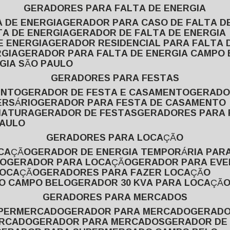
GERADORES PARA FALTA DE ENERGIA
A DE ENERGIA
GERADOR PARA CASO DE FALTA D
TA DE ENERGIA
GERADOR DE FALTA DE ENERGIA
E ENERGIA
GERADOR RESIDENCIAL PARA FALTA 
RGIA
GERADOR PARA FALTA DE ENERGIA CAMPO
GIA SÃO PAULO
GERADORES PARA FESTAS
ENTO
GERADOR DE FESTA E CASAMENTO
GERAD
ERSÁRIO
GERADOR PARA FESTA DE CASAMENTO
MATURA
GERADOR DE FESTAS
GERADORES PARA
PAULO
GERADORES PARA LOCAÇÃO
OCAÇÃO
GERADOR DE ENERGIA TEMPORÁRIA PAR
ÃO
GERADOR PARA LOCAÇÃO
GERADOR PARA EV
LOCAÇÃO
GERADORES PARA FAZER LOCAÇÃO
ÃO CAMPO BELO
GERADOR 30 KVA PARA LOCAÇÃ
GERADORES PARA MERCADOS
UPERMERCADO
GERADOR PARA MERCADO
GERAD
ERCADO
GERADOR PARA MERCADOS
GERADOR DE