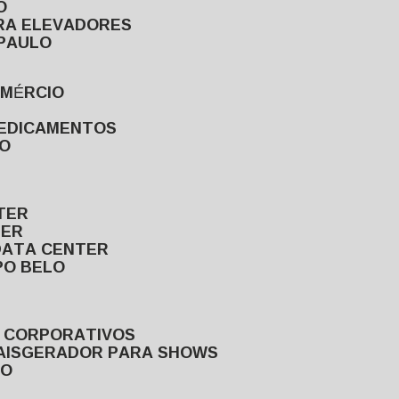
O
ARA ELEVADORES
 PAULO
OMÉRCIO
MEDICAMENTOS
LO
TER
TER
DATA CENTER
PO BELO
S CORPORATIVOS
AIS
GERADOR PARA SHOWS
LO