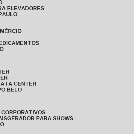
O
ARA ELEVADORES
 PAULO
OMÉRCIO
MEDICAMENTOS
LO
TER
TER
DATA CENTER
PO BELO
S CORPORATIVOS
AIS
GERADOR PARA SHOWS
LO