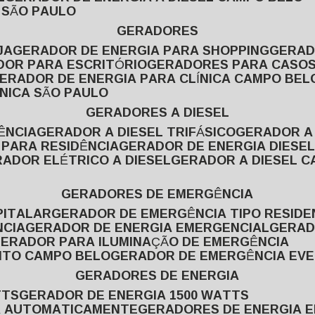
L SÃO PAULO
GERADORES
JA
GERADOR DE ENERGIA PARA SHOPPING
GERA
DOR PARA ESCRITÓRIO
GERADORES PARA CASOS
GERADOR DE ENERGIA PARA CLÍNICA CAMPO BEL
ÍNICA SÃO PAULO
GERADORES A DIESEL
ÊNCIA
GERADOR A DIESEL TRIFÁSICO
GERADOR A
 PARA RESIDÊNCIA
GERADOR DE ENERGIA DIESEL
RADOR ELÉTRICO A DIESEL
GERADOR A DIESEL 
GERADORES DE EMERGÊNCIA
PITALAR
GERADOR DE EMERGÊNCIA TIPO RESIDE
NCIA
GERADOR DE ENERGIA EMERGENCIAL
GERA
GERADOR PARA ILUMINAÇÃO DE EMERGÊNCIA
NTO CAMPO BELO
GERADOR DE EMERGÊNCIA EV
GERADORES DE ENERGIA
TTS
GERADOR DE ENERGIA 1500 WATTS
GA AUTOMATICAMENTE
GERADORES DE ENERGIA 