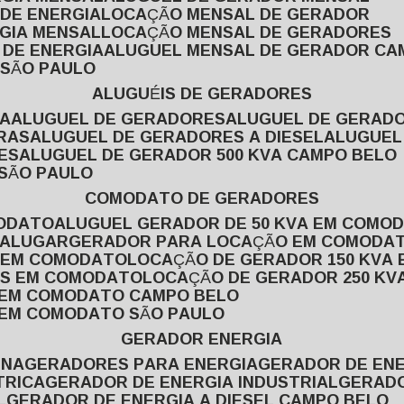
 DE ENERGIA
LOCAÇÃO MENSAL DE GERADOR
RGIA MENSAL
LOCAÇÃO MENSAL DE GERADORES
 DE ENERGIA
ALUGUEL MENSAL DE GERADOR CA
 SÃO PAULO
ALUGUÉIS DE GERADORES
VA
ALUGUEL DE GERADORES
ALUGUEL DE GERAD
RAS
ALUGUEL DE GERADORES A DIESEL
ALUGUE
ES
ALUGUEL DE GERADOR 500 KVA CAMPO BELO
 SÃO PAULO
COMODATO DE GERADORES
MODATO
ALUGUEL GERADOR DE 50 KVA EM COMO
 ALUGAR
GERADOR PARA LOCAÇÃO EM COMODA
A EM COMODATO
LOCAÇÃO DE GERADOR 150 KVA
AS EM COMODATO
LOCAÇÃO DE GERADOR 250 K
A EM COMODATO CAMPO BELO
A EM COMODATO SÃO PAULO
GERADOR ENERGIA
INA
GERADORES PARA ENERGIA
GERADOR DE ENE
TRICA
GERADOR DE ENERGIA INDUSTRIAL
GERAD
L
GERADOR DE ENERGIA A DIESEL CAMPO BELO