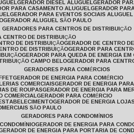
LUGUEL
GERADOR DIESEL ALUGUEL
GERADOR PA
ADOR PARA CASAMENTO ALUGUEL
GERADOR PARA
UEL
GERADOR PARA EVENTOS SOCIAIS ALUGUEL
O
GERADOR ALUGUEL SÃO PAULO
GERADORES PARA CENTROS DE DISTRIBUIÇÃO
A CENTRO DE DISTRIBUIÇÃO
NTRO DE DISTRIBUIÇÃO
GERADOR DE CENTRO DE
ENTRO DE DISTRIBUIÇÃO
GERADOR PARA CENTR
IBUIÇÃO
GERADOR PARA QUEDA DE ENERGIA EM
STRIBUIÇÃO CAMPO BELO
GERADOR PARA CENTRO
GERADORES PARA COMÉRCIOS
FFET
GERADOR DE ENERGIA PARA COMÉRCIO
LERIAS COMERCIAIS
GERADOR DE ENERGIA PARA
JAS DE ROUPAS
GERADOR DE ENERGIA PARA M
SO COMERCIAL
GERADOR PARA COMÉRCIO
 ESTABELECIMENTO
GERADOR DE ENERGIA LOJA
OMERCIAIS SÃO PAULO
GERADORES PARA CONDOMÍNIOS
 CONDOMÍNIO
GERADOR DE ENERGIA PARA COND
GERADOR DE ENERGIA PARA PORTARIA DE CON