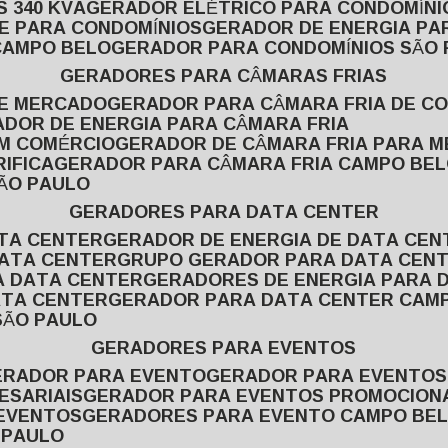
 340 KVA
GERADOR ELÉTRICO PARA CONDOMÍNI
E PARA CONDOMÍNIOS
GERADOR DE ENERGIA P
CAMPO BELO
GERADOR PARA CONDOMÍNIOS SÃO
GERADORES PARA CÂMARAS FRIAS
DE MERCADO
GERADOR PARA CÂMARA FRIA DE C
ADOR DE ENERGIA PARA CÂMARA FRIA
EM COMÉRCIO
GERADOR DE CÂMARA FRIA PARA 
IFICA
GERADOR PARA CÂMARA FRIA CAMPO BE
SÃO PAULO
GERADORES PARA DATA CENTER
ATA CENTER
GERADOR DE ENERGIA DE DATA CEN
DATA CENTER
GRUPO GERADOR PARA DATA CEN
A DATA CENTER
GERADORES DE ENERGIA PARA 
ATA CENTER
GERADOR PARA DATA CENTER CAM
SÃO PAULO
GERADORES PARA EVENTOS
GERADOR PARA EVENTO
GERADOR PARA EVENTO
ESARIAIS
GERADOR PARA EVENTOS PROMOCION
 EVENTOS
GERADORES PARA EVENTO CAMPO BE
 PAULO