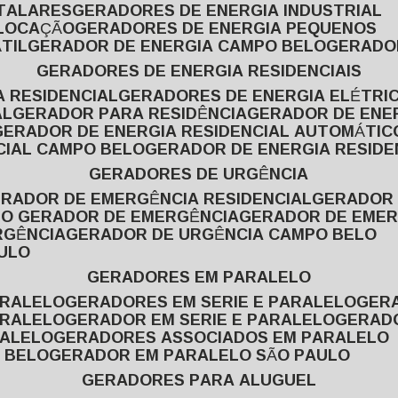
ITALARES
GERADORES DE ENERGIA INDUSTRIAL
 LOCAÇÃO
GERADORES DE ENERGIA PEQUENOS
TIL
GERADOR DE ENERGIA CAMPO BELO
GERADO
GERADORES DE ENERGIA RESIDENCIAIS
A RESIDENCIAL
GERADORES DE ENERGIA ELÉTRI
AL
GERADOR PARA RESIDÊNCIA
GERADOR DE ENE
GERADOR DE ENERGIA RESIDENCIAL AUTOMÁTIC
CIAL CAMPO BELO
GERADOR DE ENERGIA RESIDE
GERADORES DE URGÊNCIA
ERADOR DE EMERGÊNCIA RESIDENCIAL
GERADOR
PO GERADOR DE EMERGÊNCIA
GERADOR DE EMER
RGÊNCIA
GERADOR DE URGÊNCIA CAMPO BELO
AULO
GERADORES EM PARALELO
ARALELO
GERADORES EM SERIE E PARALELO
GE
ARALELO
GERADOR EM SERIE E PARALELO
GERAD
RALELO
GERADORES ASSOCIADOS EM PARALELO
 BELO
GERADOR EM PARALELO SÃO PAULO
GERADORES PARA ALUGUEL