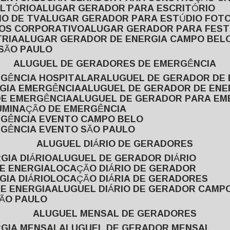
ULTÓRIO
ALUGAR GERADOR PARA ESCRITÓRIO
O DE TV
ALUGAR GERADOR PARA ESTÚDIO FOT
TOS CORPORATIVO
ALUGAR GERADOR PARA FES
TRIA
ALUGAR GERADOR DE ENERGIA CAMPO BEL
 SÃO PAULO
ALUGUEL DE GERADORES DE EMERGÊNCIA
RGÊNCIA HOSPITALAR
ALUGUEL DE GERADOR DE 
RGIA EMERGÊNCIA
ALUGUEL DE GERADOR DE EN
DE EMERGÊNCIA
ALUGUEL DE GERADOR PARA E
LUMINAÇÃO DE EMERGÊNCIA
RGÊNCIA EVENTO CAMPO BELO
RGÊNCIA EVENTO SÃO PAULO
ALUGUEL DIÁRIO DE GERADORES
GIA DIÁRIO
ALUGUEL DE GERADOR DIÁRIO
DE ENERGIA
LOCAÇÃO DIÁRIO DE GERADOR
GIA DIÁRIO
LOCAÇÃO DIÁRIA DE GERADORES
DE ENERGIA
ALUGUEL DIÁRIO DE GERADOR CAMP
SÃO PAULO
ALUGUEL MENSAL DE GERADORES
RGIA MENSAL
ALUGUEL DE GERADOR MENSAL