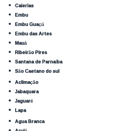
Caierias
Embu
Embu Guaçú
Embu das Artes
Mauá
Ribeirão Pires
Santana de Parnaíba
São Caetano do sul
Aclimação
Jabaquara
Jaguaré
Lapa
Agua Branca
Arujá