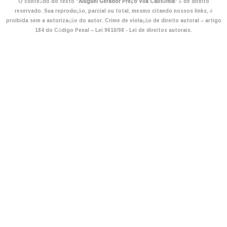
O conteúdo do texto "
Aluguel Gerador Preço Vila Califórnia
" é de direito
reservado. Sua reprodução, parcial ou total, mesmo citando nossos links, é
proibida sem a autorização do autor. Crime de violação de direito autoral – artigo
184 do Código Penal –
Lei 9610/98 - Lei de direitos autorais
.