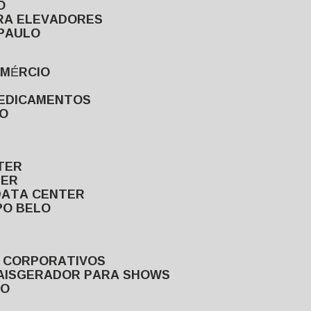
O
ARA ELEVADORES
 PAULO
OMÉRCIO
MEDICAMENTOS
LO
TER
TER
DATA CENTER
PO BELO
S CORPORATIVOS
AIS
GERADOR PARA SHOWS
LO