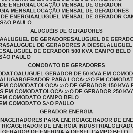
 DE ENERGIA
LOCAÇÃO MENSAL DE GERADOR
RGIA MENSAL
LOCAÇÃO MENSAL DE GERADORES
 DE ENERGIA
ALUGUEL MENSAL DE GERADOR CA
 SÃO PAULO
ALUGUÉIS DE GERADORES
VA
ALUGUEL DE GERADORES
ALUGUEL DE GERAD
RAS
ALUGUEL DE GERADORES A DIESEL
ALUGUE
ES
ALUGUEL DE GERADOR 500 KVA CAMPO BELO
 SÃO PAULO
COMODATO DE GERADORES
MODATO
ALUGUEL GERADOR DE 50 KVA EM COMO
 ALUGAR
GERADOR PARA LOCAÇÃO EM COMODA
A EM COMODATO
LOCAÇÃO DE GERADOR 150 KVA
AS EM COMODATO
LOCAÇÃO DE GERADOR 250 K
A EM COMODATO CAMPO BELO
A EM COMODATO SÃO PAULO
GERADOR ENERGIA
INA
GERADORES PARA ENERGIA
GERADOR DE ENE
TRICA
GERADOR DE ENERGIA INDUSTRIAL
GERAD
L
GERADOR DE ENERGIA A DIESEL CAMPO BELO