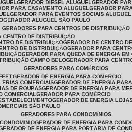
LUGUEL
GERADOR DIESEL ALUGUEL
GERADOR PA
ADOR PARA CASAMENTO ALUGUEL
GERADOR PARA
UEL
GERADOR PARA EVENTOS SOCIAIS ALUGUEL
O
GERADOR ALUGUEL SÃO PAULO
GERADORES PARA CENTROS DE DISTRIBUIÇÃO
A CENTRO DE DISTRIBUIÇÃO
NTRO DE DISTRIBUIÇÃO
GERADOR DE CENTRO DE
ENTRO DE DISTRIBUIÇÃO
GERADOR PARA CENTR
IBUIÇÃO
GERADOR PARA QUEDA DE ENERGIA EM
STRIBUIÇÃO CAMPO BELO
GERADOR PARA CENTRO
GERADORES PARA COMÉRCIOS
FFET
GERADOR DE ENERGIA PARA COMÉRCIO
LERIAS COMERCIAIS
GERADOR DE ENERGIA PARA
JAS DE ROUPAS
GERADOR DE ENERGIA PARA M
SO COMERCIAL
GERADOR PARA COMÉRCIO
 ESTABELECIMENTO
GERADOR DE ENERGIA LOJA
OMERCIAIS SÃO PAULO
GERADORES PARA CONDOMÍNIOS
 CONDOMÍNIO
GERADOR DE ENERGIA PARA COND
GERADOR DE ENERGIA PARA PORTARIA DE CON