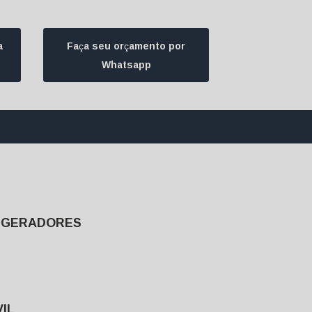
a
Faça seu orçamento por
Whatsapp
1) 94172-1974
contato@ultrageradores.com
E GERADORES
IL