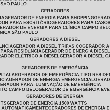
L SÃO PAULO
GERADORES
JA
GERADOR DE ENERGIA PARA SHOPPING
GERA
DOR PARA ESCRITÓRIO
GERADORES PARA CASOS
GERADOR DE ENERGIA PARA CLÍNICA CAMPO BEL
ÍNICA SÃO PAULO
GERADORES A DIESEL
ÊNCIA
GERADOR A DIESEL TRIFÁSICO
GERADOR A
 PARA RESIDÊNCIA
GERADOR DE ENERGIA DIESEL
RADOR ELÉTRICO A DIESEL
GERADOR A DIESEL 
GERADORES DE EMERGÊNCIA
PITALAR
GERADOR DE EMERGÊNCIA TIPO RESIDE
NCIA
GERADOR DE ENERGIA EMERGENCIAL
GERA
GERADOR PARA ILUMINAÇÃO DE EMERGÊNCIA
NTO CAMPO BELO
GERADOR DE EMERGÊNCIA EV
GERADORES DE ENERGIA
TTS
GERADOR DE ENERGIA 1500 WATTS
GA AUTOMATICAMENTE
GERADORES DE ENERGIA 