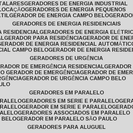
ITALARES
GERADORES DE ENERGIA INDUSTRIAL
 LOCAÇÃO
GERADORES DE ENERGIA PEQUENOS
TIL
GERADOR DE ENERGIA CAMPO BELO
GERADO
GERADORES DE ENERGIA RESIDENCIAIS
A RESIDENCIAL
GERADORES DE ENERGIA ELÉTRI
AL
GERADOR PARA RESIDÊNCIA
GERADOR DE ENE
GERADOR DE ENERGIA RESIDENCIAL AUTOMÁTIC
CIAL CAMPO BELO
GERADOR DE ENERGIA RESIDE
GERADORES DE URGÊNCIA
ERADOR DE EMERGÊNCIA RESIDENCIAL
GERADOR
PO GERADOR DE EMERGÊNCIA
GERADOR DE EMER
RGÊNCIA
GERADOR DE URGÊNCIA CAMPO BELO
AULO
GERADORES EM PARALELO
ARALELO
GERADORES EM SERIE E PARALELO
GE
ARALELO
GERADOR EM SERIE E PARALELO
GERAD
RALELO
GERADORES ASSOCIADOS EM PARALELO
 BELO
GERADOR EM PARALELO SÃO PAULO
GERADORES PARA ALUGUEL