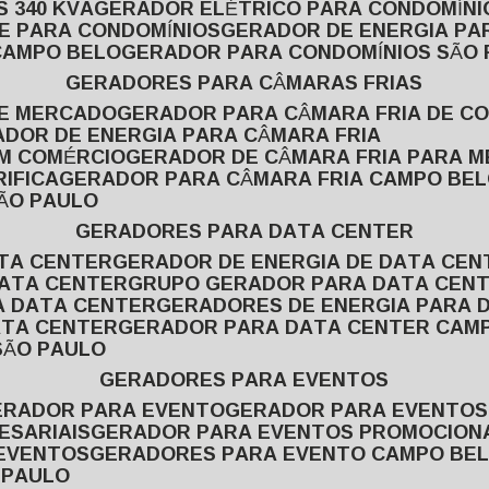
 340 KVA
GERADOR ELÉTRICO PARA CONDOMÍNI
E PARA CONDOMÍNIOS
GERADOR DE ENERGIA P
CAMPO BELO
GERADOR PARA CONDOMÍNIOS SÃO
GERADORES PARA CÂMARAS FRIAS
DE MERCADO
GERADOR PARA CÂMARA FRIA DE C
ADOR DE ENERGIA PARA CÂMARA FRIA
EM COMÉRCIO
GERADOR DE CÂMARA FRIA PARA 
IFICA
GERADOR PARA CÂMARA FRIA CAMPO BE
SÃO PAULO
GERADORES PARA DATA CENTER
ATA CENTER
GERADOR DE ENERGIA DE DATA CEN
DATA CENTER
GRUPO GERADOR PARA DATA CEN
A DATA CENTER
GERADORES DE ENERGIA PARA 
ATA CENTER
GERADOR PARA DATA CENTER CAM
SÃO PAULO
GERADORES PARA EVENTOS
GERADOR PARA EVENTO
GERADOR PARA EVENTO
ESARIAIS
GERADOR PARA EVENTOS PROMOCION
 EVENTOS
GERADORES PARA EVENTO CAMPO BE
 PAULO