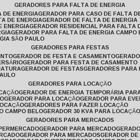
GERADORES PARA FALTA DE ENERGIA
A DE ENERGIA
GERADOR PARA CASO DE FALTA D
TA DE ENERGIA
GERADOR DE FALTA DE ENERGIA
E ENERGIA
GERADOR RESIDENCIAL PARA FALTA 
RGIA
GERADOR PARA FALTA DE ENERGIA CAMPO
GIA SÃO PAULO
GERADORES PARA FESTAS
ENTO
GERADOR DE FESTA E CASAMENTO
GERAD
ERSÁRIO
GERADOR PARA FESTA DE CASAMENTO
MATURA
GERADOR DE FESTAS
GERADORES PARA
PAULO
GERADORES PARA LOCAÇÃO
OCAÇÃO
GERADOR DE ENERGIA TEMPORÁRIA PAR
ÃO
GERADOR PARA LOCAÇÃO
GERADOR PARA EV
LOCAÇÃO
GERADORES PARA FAZER LOCAÇÃO
ÃO CAMPO BELO
GERADOR 30 KVA PARA LOCAÇÃ
GERADORES PARA MERCADOS
UPERMERCADO
GERADOR PARA MERCADO
GERAD
ERCADO
GERADOR PARA MERCADOS
GERADOR DE