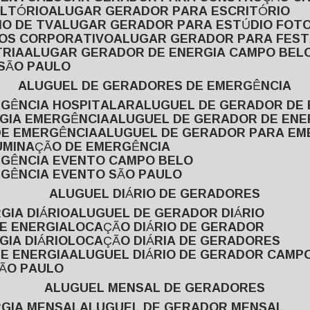
ULTÓRIO
ALUGAR GERADOR PARA ESCRITÓRIO
O DE TV
ALUGAR GERADOR PARA ESTÚDIO FOT
TOS CORPORATIVO
ALUGAR GERADOR PARA FES
TRIA
ALUGAR GERADOR DE ENERGIA CAMPO BEL
 SÃO PAULO
ALUGUEL DE GERADORES DE EMERGÊNCIA
RGÊNCIA HOSPITALAR
ALUGUEL DE GERADOR DE 
RGIA EMERGÊNCIA
ALUGUEL DE GERADOR DE EN
DE EMERGÊNCIA
ALUGUEL DE GERADOR PARA E
LUMINAÇÃO DE EMERGÊNCIA
RGÊNCIA EVENTO CAMPO BELO
RGÊNCIA EVENTO SÃO PAULO
ALUGUEL DIÁRIO DE GERADORES
GIA DIÁRIO
ALUGUEL DE GERADOR DIÁRIO
DE ENERGIA
LOCAÇÃO DIÁRIO DE GERADOR
GIA DIÁRIO
LOCAÇÃO DIÁRIA DE GERADORES
DE ENERGIA
ALUGUEL DIÁRIO DE GERADOR CAMP
SÃO PAULO
ALUGUEL MENSAL DE GERADORES
RGIA MENSAL
ALUGUEL DE GERADOR MENSAL