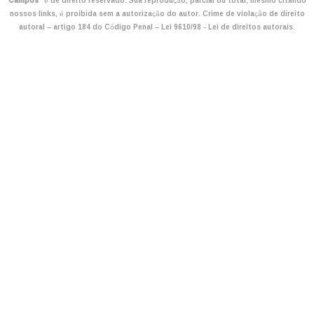
Campos
" é de direito reservado. Sua reprodução, parcial ou total, mesmo citando
nossos links, é proibida sem a autorização do autor. Crime de violação de direito
autoral – artigo 184 do Código Penal –
Lei 9610/98 - Lei de direitos autorais
.