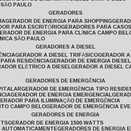
L SÃO PAULO
GERADORES
JA
GERADOR DE ENERGIA PARA SHOPPING
GERA
DOR PARA ESCRITÓRIO
GERADORES PARA CASOS
GERADOR DE ENERGIA PARA CLÍNICA CAMPO BEL
ÍNICA SÃO PAULO
GERADORES A DIESEL
ÊNCIA
GERADOR A DIESEL TRIFÁSICO
GERADOR A
 PARA RESIDÊNCIA
GERADOR DE ENERGIA DIESEL
RADOR ELÉTRICO A DIESEL
GERADOR A DIESEL 
GERADORES DE EMERGÊNCIA
PITALAR
GERADOR DE EMERGÊNCIA TIPO RESIDE
NCIA
GERADOR DE ENERGIA EMERGENCIAL
GERA
GERADOR PARA ILUMINAÇÃO DE EMERGÊNCIA
NTO CAMPO BELO
GERADOR DE EMERGÊNCIA EV
GERADORES DE ENERGIA
TTS
GERADOR DE ENERGIA 1500 WATTS
GA AUTOMATICAMENTE
GERADORES DE ENERGIA 