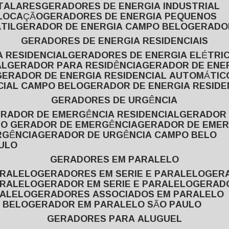
ITALARES
GERADORES DE ENERGIA INDUSTRIAL
 LOCAÇÃO
GERADORES DE ENERGIA PEQUENOS
TIL
GERADOR DE ENERGIA CAMPO BELO
GERADO
GERADORES DE ENERGIA RESIDENCIAIS
A RESIDENCIAL
GERADORES DE ENERGIA ELÉTRI
AL
GERADOR PARA RESIDÊNCIA
GERADOR DE ENE
GERADOR DE ENERGIA RESIDENCIAL AUTOMÁTIC
CIAL CAMPO BELO
GERADOR DE ENERGIA RESIDE
GERADORES DE URGÊNCIA
ERADOR DE EMERGÊNCIA RESIDENCIAL
GERADOR
PO GERADOR DE EMERGÊNCIA
GERADOR DE EMER
RGÊNCIA
GERADOR DE URGÊNCIA CAMPO BELO
AULO
GERADORES EM PARALELO
ARALELO
GERADORES EM SERIE E PARALELO
GE
ARALELO
GERADOR EM SERIE E PARALELO
GERAD
RALELO
GERADORES ASSOCIADOS EM PARALELO
 BELO
GERADOR EM PARALELO SÃO PAULO
GERADORES PARA ALUGUEL