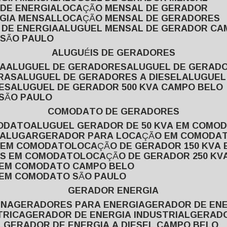
 DE ENERGIA
LOCAÇÃO MENSAL DE GERADOR
RGIA MENSAL
LOCAÇÃO MENSAL DE GERADORES
 DE ENERGIA
ALUGUEL MENSAL DE GERADOR CA
 SÃO PAULO
ALUGUÉIS DE GERADORES
VA
ALUGUEL DE GERADORES
ALUGUEL DE GERAD
RAS
ALUGUEL DE GERADORES A DIESEL
ALUGUE
ES
ALUGUEL DE GERADOR 500 KVA CAMPO BELO
 SÃO PAULO
COMODATO DE GERADORES
MODATO
ALUGUEL GERADOR DE 50 KVA EM COMO
 ALUGAR
GERADOR PARA LOCAÇÃO EM COMODA
A EM COMODATO
LOCAÇÃO DE GERADOR 150 KVA
AS EM COMODATO
LOCAÇÃO DE GERADOR 250 K
A EM COMODATO CAMPO BELO
A EM COMODATO SÃO PAULO
GERADOR ENERGIA
INA
GERADORES PARA ENERGIA
GERADOR DE ENE
TRICA
GERADOR DE ENERGIA INDUSTRIAL
GERAD
L
GERADOR DE ENERGIA A DIESEL CAMPO BELO