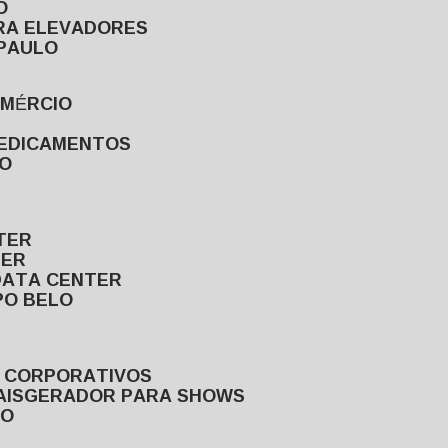
O
ARA ELEVADORES
 PAULO
OMÉRCIO
MEDICAMENTOS
LO
TER
TER
DATA CENTER
PO BELO
S CORPORATIVOS
AIS
GERADOR PARA SHOWS
LO