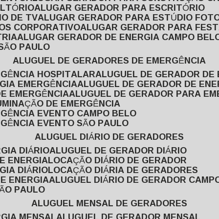
ULTÓRIO
ALUGAR GERADOR PARA ESCRITÓRIO
O DE TV
ALUGAR GERADOR PARA ESTÚDIO FOT
TOS CORPORATIVO
ALUGAR GERADOR PARA FES
TRIA
ALUGAR GERADOR DE ENERGIA CAMPO BEL
 SÃO PAULO
ALUGUEL DE GERADORES DE EMERGÊNCIA
RGÊNCIA HOSPITALAR
ALUGUEL DE GERADOR DE 
RGIA EMERGÊNCIA
ALUGUEL DE GERADOR DE EN
DE EMERGÊNCIA
ALUGUEL DE GERADOR PARA E
LUMINAÇÃO DE EMERGÊNCIA
RGÊNCIA EVENTO CAMPO BELO
RGÊNCIA EVENTO SÃO PAULO
ALUGUEL DIÁRIO DE GERADORES
GIA DIÁRIO
ALUGUEL DE GERADOR DIÁRIO
DE ENERGIA
LOCAÇÃO DIÁRIO DE GERADOR
GIA DIÁRIO
LOCAÇÃO DIÁRIA DE GERADORES
DE ENERGIA
ALUGUEL DIÁRIO DE GERADOR CAMP
SÃO PAULO
ALUGUEL MENSAL DE GERADORES
RGIA MENSAL
ALUGUEL DE GERADOR MENSAL