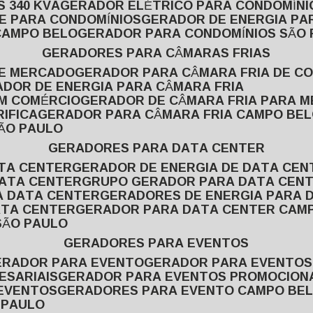
 340 KVA
GERADOR ELÉTRICO PARA CONDOMÍNI
E PARA CONDOMÍNIOS
GERADOR DE ENERGIA P
CAMPO BELO
GERADOR PARA CONDOMÍNIOS SÃO
GERADORES PARA CÂMARAS FRIAS
DE MERCADO
GERADOR PARA CÂMARA FRIA DE C
ADOR DE ENERGIA PARA CÂMARA FRIA
EM COMÉRCIO
GERADOR DE CÂMARA FRIA PARA 
IFICA
GERADOR PARA CÂMARA FRIA CAMPO BE
SÃO PAULO
GERADORES PARA DATA CENTER
ATA CENTER
GERADOR DE ENERGIA DE DATA CEN
DATA CENTER
GRUPO GERADOR PARA DATA CEN
A DATA CENTER
GERADORES DE ENERGIA PARA 
ATA CENTER
GERADOR PARA DATA CENTER CAM
SÃO PAULO
GERADORES PARA EVENTOS
GERADOR PARA EVENTO
GERADOR PARA EVENTO
ESARIAIS
GERADOR PARA EVENTOS PROMOCION
 EVENTOS
GERADORES PARA EVENTO CAMPO BE
 PAULO