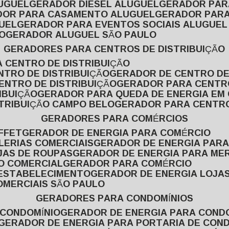
LUGUEL
GERADOR DIESEL ALUGUEL
GERADOR PA
ADOR PARA CASAMENTO ALUGUEL
GERADOR PARA
UEL
GERADOR PARA EVENTOS SOCIAIS ALUGUEL
O
GERADOR ALUGUEL SÃO PAULO
GERADORES PARA CENTROS DE DISTRIBUIÇÃO
A CENTRO DE DISTRIBUIÇÃO
NTRO DE DISTRIBUIÇÃO
GERADOR DE CENTRO DE
ENTRO DE DISTRIBUIÇÃO
GERADOR PARA CENTR
IBUIÇÃO
GERADOR PARA QUEDA DE ENERGIA EM
STRIBUIÇÃO CAMPO BELO
GERADOR PARA CENTRO
GERADORES PARA COMÉRCIOS
FFET
GERADOR DE ENERGIA PARA COMÉRCIO
LERIAS COMERCIAIS
GERADOR DE ENERGIA PARA
JAS DE ROUPAS
GERADOR DE ENERGIA PARA M
SO COMERCIAL
GERADOR PARA COMÉRCIO
 ESTABELECIMENTO
GERADOR DE ENERGIA LOJA
OMERCIAIS SÃO PAULO
GERADORES PARA CONDOMÍNIOS
 CONDOMÍNIO
GERADOR DE ENERGIA PARA COND
GERADOR DE ENERGIA PARA PORTARIA DE CON