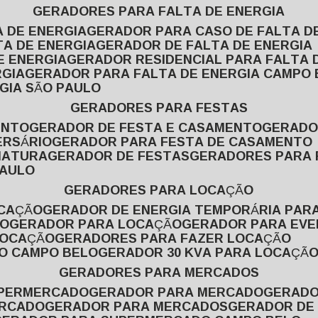
GERADORES PARA FALTA DE ENERGIA
A DE ENERGIA
GERADOR PARA CASO DE FALTA D
TA DE ENERGIA
GERADOR DE FALTA DE ENERGIA
E ENERGIA
GERADOR RESIDENCIAL PARA FALTA 
RGIA
GERADOR PARA FALTA DE ENERGIA CAMPO
GIA SÃO PAULO
GERADORES PARA FESTAS
ENTO
GERADOR DE FESTA E CASAMENTO
GERAD
ERSÁRIO
GERADOR PARA FESTA DE CASAMENTO
MATURA
GERADOR DE FESTAS
GERADORES PARA
PAULO
GERADORES PARA LOCAÇÃO
OCAÇÃO
GERADOR DE ENERGIA TEMPORÁRIA PAR
ÃO
GERADOR PARA LOCAÇÃO
GERADOR PARA EV
LOCAÇÃO
GERADORES PARA FAZER LOCAÇÃO
ÃO CAMPO BELO
GERADOR 30 KVA PARA LOCAÇÃ
GERADORES PARA MERCADOS
UPERMERCADO
GERADOR PARA MERCADO
GERAD
ERCADO
GERADOR PARA MERCADOS
GERADOR DE