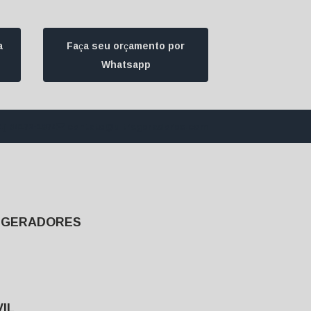
a
Faça seu orçamento por
Whatsapp
1) 94172-1974
contato@ultrageradores.com
E GERADORES
IL