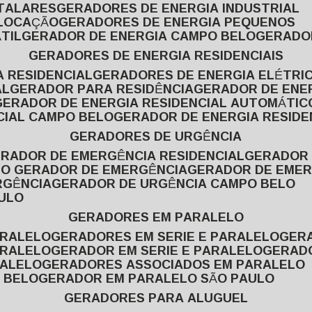
ITALARES
GERADORES DE ENERGIA INDUSTRIAL
 LOCAÇÃO
GERADORES DE ENERGIA PEQUENOS
TIL
GERADOR DE ENERGIA CAMPO BELO
GERADO
GERADORES DE ENERGIA RESIDENCIAIS
A RESIDENCIAL
GERADORES DE ENERGIA ELÉTRI
AL
GERADOR PARA RESIDÊNCIA
GERADOR DE ENE
GERADOR DE ENERGIA RESIDENCIAL AUTOMÁTIC
CIAL CAMPO BELO
GERADOR DE ENERGIA RESIDE
GERADORES DE URGÊNCIA
ERADOR DE EMERGÊNCIA RESIDENCIAL
GERADOR
PO GERADOR DE EMERGÊNCIA
GERADOR DE EMER
RGÊNCIA
GERADOR DE URGÊNCIA CAMPO BELO
AULO
GERADORES EM PARALELO
ARALELO
GERADORES EM SERIE E PARALELO
GE
ARALELO
GERADOR EM SERIE E PARALELO
GERAD
RALELO
GERADORES ASSOCIADOS EM PARALELO
 BELO
GERADOR EM PARALELO SÃO PAULO
GERADORES PARA ALUGUEL