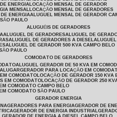
 DE ENERGIA
LOCAÇÃO MENSAL DE GERADOR
RGIA MENSAL
LOCAÇÃO MENSAL DE GERADORES
 DE ENERGIA
ALUGUEL MENSAL DE GERADOR CA
 SÃO PAULO
ALUGUÉIS DE GERADORES
VA
ALUGUEL DE GERADORES
ALUGUEL DE GERAD
RAS
ALUGUEL DE GERADORES A DIESEL
ALUGUE
ES
ALUGUEL DE GERADOR 500 KVA CAMPO BELO
 SÃO PAULO
COMODATO DE GERADORES
MODATO
ALUGUEL GERADOR DE 50 KVA EM COMO
 ALUGAR
GERADOR PARA LOCAÇÃO EM COMODA
A EM COMODATO
LOCAÇÃO DE GERADOR 150 KVA
AS EM COMODATO
LOCAÇÃO DE GERADOR 250 K
A EM COMODATO CAMPO BELO
A EM COMODATO SÃO PAULO
GERADOR ENERGIA
INA
GERADORES PARA ENERGIA
GERADOR DE ENE
TRICA
GERADOR DE ENERGIA INDUSTRIAL
GERAD
L
GERADOR DE ENERGIA A DIESEL CAMPO BELO