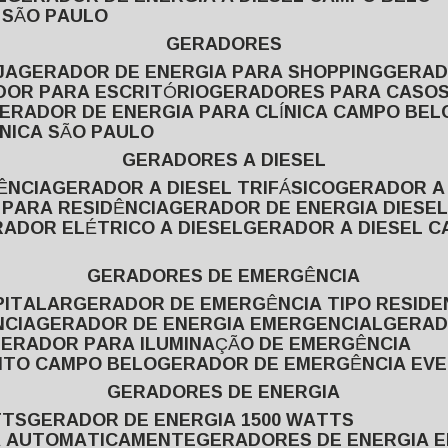
L SÃO PAULO
GERADORES
JA
GERADOR DE ENERGIA PARA SHOPPING
GERA
DOR PARA ESCRITÓRIO
GERADORES PARA CASOS
GERADOR DE ENERGIA PARA CLÍNICA CAMPO BEL
ÍNICA SÃO PAULO
GERADORES A DIESEL
ÊNCIA
GERADOR A DIESEL TRIFÁSICO
GERADOR A
 PARA RESIDÊNCIA
GERADOR DE ENERGIA DIESEL
RADOR ELÉTRICO A DIESEL
GERADOR A DIESEL 
GERADORES DE EMERGÊNCIA
PITALAR
GERADOR DE EMERGÊNCIA TIPO RESIDE
NCIA
GERADOR DE ENERGIA EMERGENCIAL
GERA
GERADOR PARA ILUMINAÇÃO DE EMERGÊNCIA
NTO CAMPO BELO
GERADOR DE EMERGÊNCIA EV
GERADORES DE ENERGIA
TTS
GERADOR DE ENERGIA 1500 WATTS
GA AUTOMATICAMENTE
GERADORES DE ENERGIA 