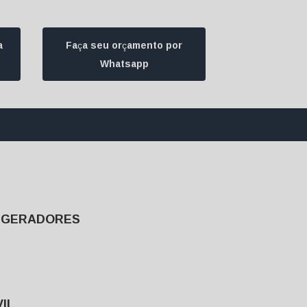
a
Faça seu orçamento por
Whatsapp
1) 94172-1974
contato@ultrageradores.com
E GERADORES
IL