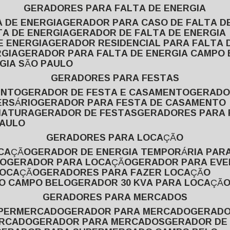
GERADORES PARA FALTA DE ENERGIA
A DE ENERGIA
GERADOR PARA CASO DE FALTA D
TA DE ENERGIA
GERADOR DE FALTA DE ENERGIA
E ENERGIA
GERADOR RESIDENCIAL PARA FALTA 
RGIA
GERADOR PARA FALTA DE ENERGIA CAMPO
GIA SÃO PAULO
GERADORES PARA FESTAS
ENTO
GERADOR DE FESTA E CASAMENTO
GERAD
ERSÁRIO
GERADOR PARA FESTA DE CASAMENTO
MATURA
GERADOR DE FESTAS
GERADORES PARA
PAULO
GERADORES PARA LOCAÇÃO
OCAÇÃO
GERADOR DE ENERGIA TEMPORÁRIA PAR
ÃO
GERADOR PARA LOCAÇÃO
GERADOR PARA EV
LOCAÇÃO
GERADORES PARA FAZER LOCAÇÃO
ÃO CAMPO BELO
GERADOR 30 KVA PARA LOCAÇÃ
GERADORES PARA MERCADOS
UPERMERCADO
GERADOR PARA MERCADO
GERAD
ERCADO
GERADOR PARA MERCADOS
GERADOR DE