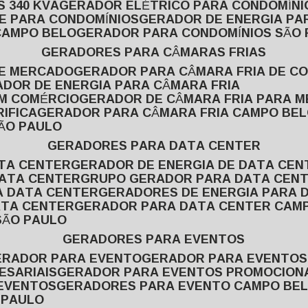
 340 KVA
GERADOR ELÉTRICO PARA CONDOMÍNI
E PARA CONDOMÍNIOS
GERADOR DE ENERGIA P
CAMPO BELO
GERADOR PARA CONDOMÍNIOS SÃO
GERADORES PARA CÂMARAS FRIAS
DE MERCADO
GERADOR PARA CÂMARA FRIA DE C
ADOR DE ENERGIA PARA CÂMARA FRIA
EM COMÉRCIO
GERADOR DE CÂMARA FRIA PARA 
IFICA
GERADOR PARA CÂMARA FRIA CAMPO BE
SÃO PAULO
GERADORES PARA DATA CENTER
ATA CENTER
GERADOR DE ENERGIA DE DATA CEN
DATA CENTER
GRUPO GERADOR PARA DATA CEN
A DATA CENTER
GERADORES DE ENERGIA PARA 
ATA CENTER
GERADOR PARA DATA CENTER CAM
SÃO PAULO
GERADORES PARA EVENTOS
GERADOR PARA EVENTO
GERADOR PARA EVENTO
ESARIAIS
GERADOR PARA EVENTOS PROMOCION
 EVENTOS
GERADORES PARA EVENTO CAMPO BE
 PAULO