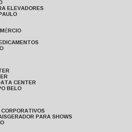
O
ARA ELEVADORES
 PAULO
OMÉRCIO
MEDICAMENTOS
LO
TER
TER
DATA CENTER
PO BELO
S CORPORATIVOS
AIS
GERADOR PARA SHOWS
LO