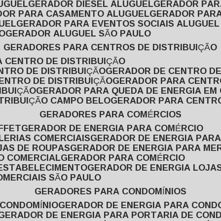
LUGUEL
GERADOR DIESEL ALUGUEL
GERADOR PA
ADOR PARA CASAMENTO ALUGUEL
GERADOR PARA
UEL
GERADOR PARA EVENTOS SOCIAIS ALUGUEL
O
GERADOR ALUGUEL SÃO PAULO
GERADORES PARA CENTROS DE DISTRIBUIÇÃO
A CENTRO DE DISTRIBUIÇÃO
NTRO DE DISTRIBUIÇÃO
GERADOR DE CENTRO DE
ENTRO DE DISTRIBUIÇÃO
GERADOR PARA CENTR
IBUIÇÃO
GERADOR PARA QUEDA DE ENERGIA EM
STRIBUIÇÃO CAMPO BELO
GERADOR PARA CENTRO
GERADORES PARA COMÉRCIOS
FFET
GERADOR DE ENERGIA PARA COMÉRCIO
LERIAS COMERCIAIS
GERADOR DE ENERGIA PARA
JAS DE ROUPAS
GERADOR DE ENERGIA PARA M
SO COMERCIAL
GERADOR PARA COMÉRCIO
 ESTABELECIMENTO
GERADOR DE ENERGIA LOJA
OMERCIAIS SÃO PAULO
GERADORES PARA CONDOMÍNIOS
 CONDOMÍNIO
GERADOR DE ENERGIA PARA COND
GERADOR DE ENERGIA PARA PORTARIA DE CON