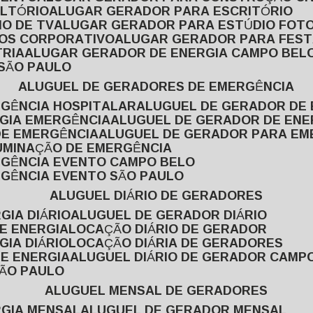
ULTÓRIO
ALUGAR GERADOR PARA ESCRITÓRIO
O DE TV
ALUGAR GERADOR PARA ESTÚDIO FOT
TOS CORPORATIVO
ALUGAR GERADOR PARA FES
TRIA
ALUGAR GERADOR DE ENERGIA CAMPO BEL
 SÃO PAULO
ALUGUEL DE GERADORES DE EMERGÊNCIA
RGÊNCIA HOSPITALAR
ALUGUEL DE GERADOR DE 
RGIA EMERGÊNCIA
ALUGUEL DE GERADOR DE EN
DE EMERGÊNCIA
ALUGUEL DE GERADOR PARA E
LUMINAÇÃO DE EMERGÊNCIA
RGÊNCIA EVENTO CAMPO BELO
RGÊNCIA EVENTO SÃO PAULO
ALUGUEL DIÁRIO DE GERADORES
GIA DIÁRIO
ALUGUEL DE GERADOR DIÁRIO
DE ENERGIA
LOCAÇÃO DIÁRIO DE GERADOR
GIA DIÁRIO
LOCAÇÃO DIÁRIA DE GERADORES
DE ENERGIA
ALUGUEL DIÁRIO DE GERADOR CAMP
SÃO PAULO
ALUGUEL MENSAL DE GERADORES
RGIA MENSAL
ALUGUEL DE GERADOR MENSAL