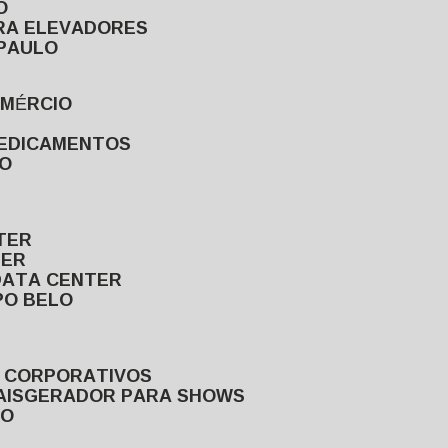
O
ARA ELEVADORES
 PAULO
OMÉRCIO
MEDICAMENTOS
LO
TER
TER
DATA CENTER
PO BELO
S CORPORATIVOS
AIS
GERADOR PARA SHOWS
LO