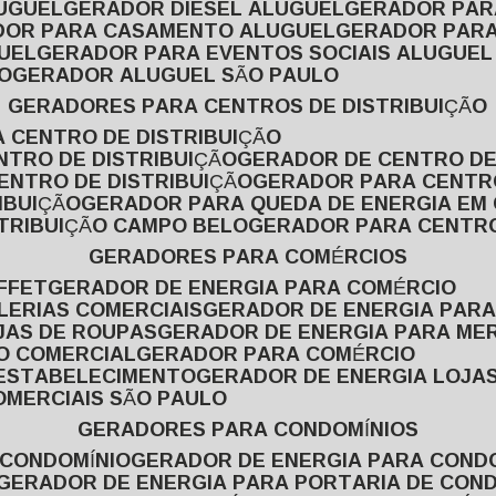
LUGUEL
GERADOR DIESEL ALUGUEL
GERADOR PA
ADOR PARA CASAMENTO ALUGUEL
GERADOR PARA
UEL
GERADOR PARA EVENTOS SOCIAIS ALUGUEL
O
GERADOR ALUGUEL SÃO PAULO
GERADORES PARA CENTROS DE DISTRIBUIÇÃO
A CENTRO DE DISTRIBUIÇÃO
NTRO DE DISTRIBUIÇÃO
GERADOR DE CENTRO DE
ENTRO DE DISTRIBUIÇÃO
GERADOR PARA CENTR
IBUIÇÃO
GERADOR PARA QUEDA DE ENERGIA EM
STRIBUIÇÃO CAMPO BELO
GERADOR PARA CENTRO
GERADORES PARA COMÉRCIOS
FFET
GERADOR DE ENERGIA PARA COMÉRCIO
LERIAS COMERCIAIS
GERADOR DE ENERGIA PARA
JAS DE ROUPAS
GERADOR DE ENERGIA PARA M
SO COMERCIAL
GERADOR PARA COMÉRCIO
 ESTABELECIMENTO
GERADOR DE ENERGIA LOJA
OMERCIAIS SÃO PAULO
GERADORES PARA CONDOMÍNIOS
 CONDOMÍNIO
GERADOR DE ENERGIA PARA COND
GERADOR DE ENERGIA PARA PORTARIA DE CON