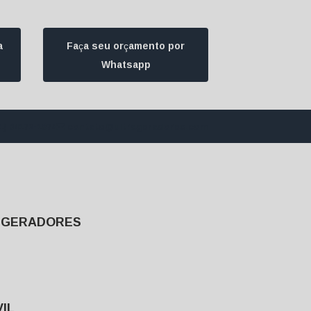
a
Faça seu orçamento por
Whatsapp
1) 94172-1974
contato@ultrageradores.com
E GERADORES
IL