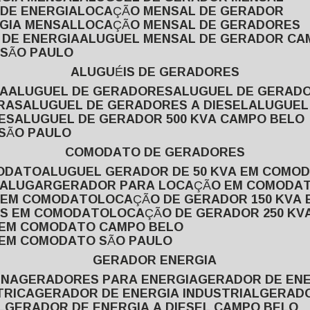
 DE ENERGIA
LOCAÇÃO MENSAL DE GERADOR
RGIA MENSAL
LOCAÇÃO MENSAL DE GERADORES
 DE ENERGIA
ALUGUEL MENSAL DE GERADOR CA
 SÃO PAULO
ALUGUÉIS DE GERADORES
VA
ALUGUEL DE GERADORES
ALUGUEL DE GERAD
RAS
ALUGUEL DE GERADORES A DIESEL
ALUGUE
ES
ALUGUEL DE GERADOR 500 KVA CAMPO BELO
 SÃO PAULO
COMODATO DE GERADORES
MODATO
ALUGUEL GERADOR DE 50 KVA EM COMO
 ALUGAR
GERADOR PARA LOCAÇÃO EM COMODA
A EM COMODATO
LOCAÇÃO DE GERADOR 150 KVA
AS EM COMODATO
LOCAÇÃO DE GERADOR 250 K
A EM COMODATO CAMPO BELO
A EM COMODATO SÃO PAULO
GERADOR ENERGIA
INA
GERADORES PARA ENERGIA
GERADOR DE ENE
TRICA
GERADOR DE ENERGIA INDUSTRIAL
GERAD
L
GERADOR DE ENERGIA A DIESEL CAMPO BELO