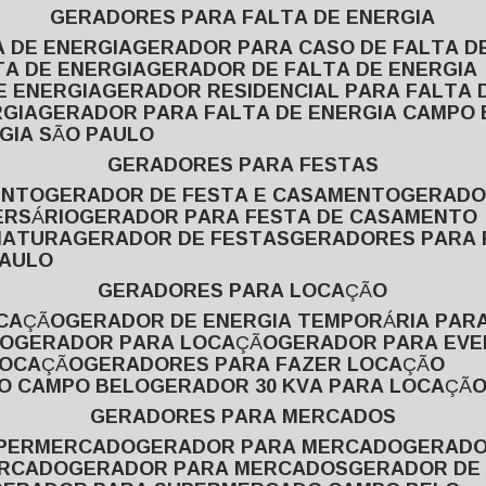
GERADORES PARA FALTA DE ENERGIA
A DE ENERGIA
GERADOR PARA CASO DE FALTA D
TA DE ENERGIA
GERADOR DE FALTA DE ENERGIA
E ENERGIA
GERADOR RESIDENCIAL PARA FALTA 
RGIA
GERADOR PARA FALTA DE ENERGIA CAMPO
GIA SÃO PAULO
GERADORES PARA FESTAS
ENTO
GERADOR DE FESTA E CASAMENTO
GERAD
ERSÁRIO
GERADOR PARA FESTA DE CASAMENTO
MATURA
GERADOR DE FESTAS
GERADORES PARA
PAULO
GERADORES PARA LOCAÇÃO
OCAÇÃO
GERADOR DE ENERGIA TEMPORÁRIA PAR
ÃO
GERADOR PARA LOCAÇÃO
GERADOR PARA EV
LOCAÇÃO
GERADORES PARA FAZER LOCAÇÃO
ÃO CAMPO BELO
GERADOR 30 KVA PARA LOCAÇÃ
GERADORES PARA MERCADOS
UPERMERCADO
GERADOR PARA MERCADO
GERAD
ERCADO
GERADOR PARA MERCADOS
GERADOR DE