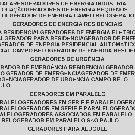
ITALARES
GERADORES DE ENERGIA INDUSTRIAL
 LOCAÇÃO
GERADORES DE ENERGIA PEQUENOS
TIL
GERADOR DE ENERGIA CAMPO BELO
GERADO
GERADORES DE ENERGIA RESIDENCIAIS
A RESIDENCIAL
GERADORES DE ENERGIA ELÉTRI
AL
GERADOR PARA RESIDÊNCIA
GERADOR DE ENE
GERADOR DE ENERGIA RESIDENCIAL AUTOMÁTIC
CIAL CAMPO BELO
GERADOR DE ENERGIA RESIDE
GERADORES DE URGÊNCIA
ERADOR DE EMERGÊNCIA RESIDENCIAL
GERADOR
PO GERADOR DE EMERGÊNCIA
GERADOR DE EMER
RGÊNCIA
GERADOR DE URGÊNCIA CAMPO BELO
AULO
GERADORES EM PARALELO
ARALELO
GERADORES EM SERIE E PARALELO
GE
ARALELO
GERADOR EM SERIE E PARALELO
GERAD
RALELO
GERADORES ASSOCIADOS EM PARALELO
 BELO
GERADOR EM PARALELO SÃO PAULO
GERADORES PARA ALUGUEL