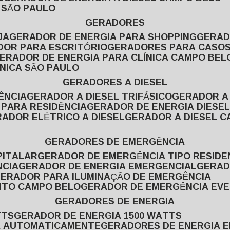
L SÃO PAULO
GERADORES
JA
GERADOR DE ENERGIA PARA SHOPPING
GERA
DOR PARA ESCRITÓRIO
GERADORES PARA CASOS
GERADOR DE ENERGIA PARA CLÍNICA CAMPO BEL
ÍNICA SÃO PAULO
GERADORES A DIESEL
ÊNCIA
GERADOR A DIESEL TRIFÁSICO
GERADOR A
 PARA RESIDÊNCIA
GERADOR DE ENERGIA DIESEL
RADOR ELÉTRICO A DIESEL
GERADOR A DIESEL 
GERADORES DE EMERGÊNCIA
PITALAR
GERADOR DE EMERGÊNCIA TIPO RESIDE
NCIA
GERADOR DE ENERGIA EMERGENCIAL
GERA
GERADOR PARA ILUMINAÇÃO DE EMERGÊNCIA
NTO CAMPO BELO
GERADOR DE EMERGÊNCIA EV
GERADORES DE ENERGIA
TTS
GERADOR DE ENERGIA 1500 WATTS
GA AUTOMATICAMENTE
GERADORES DE ENERGIA 