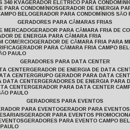
 340 KVA
GERADOR ELÉTRICO PARA CONDOMÍNI
E PARA CONDOMÍNIOS
GERADOR DE ENERGIA P
CAMPO BELO
GERADOR PARA CONDOMÍNIOS SÃO
GERADORES PARA CÂMARAS FRIAS
DE MERCADO
GERADOR PARA CÂMARA FRIA DE C
ADOR DE ENERGIA PARA CÂMARA FRIA
EM COMÉRCIO
GERADOR DE CÂMARA FRIA PARA 
IFICA
GERADOR PARA CÂMARA FRIA CAMPO BE
SÃO PAULO
GERADORES PARA DATA CENTER
ATA CENTER
GERADOR DE ENERGIA DE DATA CEN
DATA CENTER
GRUPO GERADOR PARA DATA CEN
A DATA CENTER
GERADORES DE ENERGIA PARA 
ATA CENTER
GERADOR PARA DATA CENTER CAM
SÃO PAULO
GERADORES PARA EVENTOS
GERADOR PARA EVENTO
GERADOR PARA EVENTO
ESARIAIS
GERADOR PARA EVENTOS PROMOCION
 EVENTOS
GERADORES PARA EVENTO CAMPO BE
 PAULO