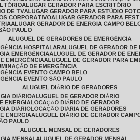
ULTÓRIO
ALUGAR GERADOR PARA ESCRITÓRIO
O DE TV
ALUGAR GERADOR PARA ESTÚDIO FOT
TOS CORPORATIVO
ALUGAR GERADOR PARA FES
TRIA
ALUGAR GERADOR DE ENERGIA CAMPO BEL
 SÃO PAULO
ALUGUEL DE GERADORES DE EMERGÊNCIA
RGÊNCIA HOSPITALAR
ALUGUEL DE GERADOR DE 
RGIA EMERGÊNCIA
ALUGUEL DE GERADOR DE EN
DE EMERGÊNCIA
ALUGUEL DE GERADOR PARA E
LUMINAÇÃO DE EMERGÊNCIA
RGÊNCIA EVENTO CAMPO BELO
RGÊNCIA EVENTO SÃO PAULO
ALUGUEL DIÁRIO DE GERADORES
GIA DIÁRIO
ALUGUEL DE GERADOR DIÁRIO
DE ENERGIA
LOCAÇÃO DIÁRIO DE GERADOR
GIA DIÁRIO
LOCAÇÃO DIÁRIA DE GERADORES
DE ENERGIA
ALUGUEL DIÁRIO DE GERADOR CAMP
SÃO PAULO
ALUGUEL MENSAL DE GERADORES
RGIA MENSAL
ALUGUEL DE GERADOR MENSAL