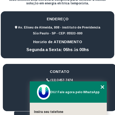
solução em energia elétrica temporária.
ENDEREÇO
Av. Eliseu de Almeida, 808 - instituto de Previdencia
São Paulo - SP - CEP: 05533-000
Horário de ATENDIMENTO
Segunda a Sexta: 06hs ás 00hs
CONTATO
(11) 3457-7474
(11) 94172-1974
Olá! Fale agora pelo WhatsApp
contato@ultrageradores.com
Insira seu telefone
HOME