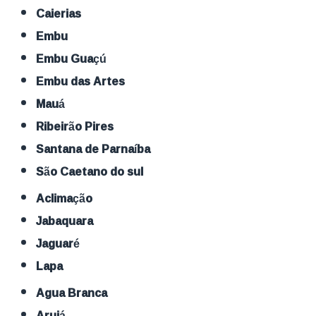
Caierias
Embu
Embu Guaçú
Embu das Artes
Mauá
Ribeirão Pires
Santana de Parnaíba
São Caetano do sul
Aclimação
Jabaquara
Jaguaré
Lapa
Agua Branca
Arujá