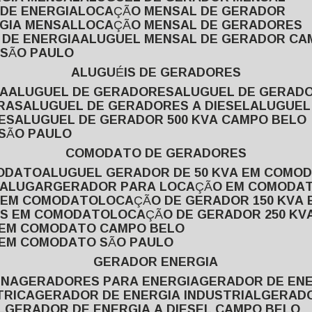
 DE ENERGIA
LOCAÇÃO MENSAL DE GERADOR
RGIA MENSAL
LOCAÇÃO MENSAL DE GERADORES
 DE ENERGIA
ALUGUEL MENSAL DE GERADOR CA
 SÃO PAULO
ALUGUÉIS DE GERADORES
VA
ALUGUEL DE GERADORES
ALUGUEL DE GERAD
RAS
ALUGUEL DE GERADORES A DIESEL
ALUGUE
ES
ALUGUEL DE GERADOR 500 KVA CAMPO BELO
 SÃO PAULO
COMODATO DE GERADORES
MODATO
ALUGUEL GERADOR DE 50 KVA EM COMO
 ALUGAR
GERADOR PARA LOCAÇÃO EM COMODA
A EM COMODATO
LOCAÇÃO DE GERADOR 150 KVA
AS EM COMODATO
LOCAÇÃO DE GERADOR 250 K
A EM COMODATO CAMPO BELO
A EM COMODATO SÃO PAULO
GERADOR ENERGIA
INA
GERADORES PARA ENERGIA
GERADOR DE ENE
TRICA
GERADOR DE ENERGIA INDUSTRIAL
GERAD
L
GERADOR DE ENERGIA A DIESEL CAMPO BELO