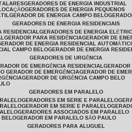
ITALARES
GERADORES DE ENERGIA INDUSTRIAL
 LOCAÇÃO
GERADORES DE ENERGIA PEQUENOS
TIL
GERADOR DE ENERGIA CAMPO BELO
GERADO
GERADORES DE ENERGIA RESIDENCIAIS
A RESIDENCIAL
GERADORES DE ENERGIA ELÉTRI
AL
GERADOR PARA RESIDÊNCIA
GERADOR DE ENE
GERADOR DE ENERGIA RESIDENCIAL AUTOMÁTIC
CIAL CAMPO BELO
GERADOR DE ENERGIA RESIDE
GERADORES DE URGÊNCIA
ERADOR DE EMERGÊNCIA RESIDENCIAL
GERADOR
PO GERADOR DE EMERGÊNCIA
GERADOR DE EMER
RGÊNCIA
GERADOR DE URGÊNCIA CAMPO BELO
AULO
GERADORES EM PARALELO
ARALELO
GERADORES EM SERIE E PARALELO
GE
ARALELO
GERADOR EM SERIE E PARALELO
GERAD
RALELO
GERADORES ASSOCIADOS EM PARALELO
 BELO
GERADOR EM PARALELO SÃO PAULO
GERADORES PARA ALUGUEL