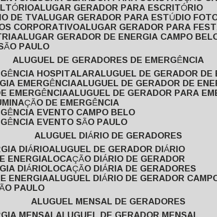
ULTÓRIO
ALUGAR GERADOR PARA ESCRITÓRIO
O DE TV
ALUGAR GERADOR PARA ESTÚDIO FOT
TOS CORPORATIVO
ALUGAR GERADOR PARA FES
TRIA
ALUGAR GERADOR DE ENERGIA CAMPO BEL
 SÃO PAULO
ALUGUEL DE GERADORES DE EMERGÊNCIA
RGÊNCIA HOSPITALAR
ALUGUEL DE GERADOR DE 
RGIA EMERGÊNCIA
ALUGUEL DE GERADOR DE EN
DE EMERGÊNCIA
ALUGUEL DE GERADOR PARA E
LUMINAÇÃO DE EMERGÊNCIA
RGÊNCIA EVENTO CAMPO BELO
RGÊNCIA EVENTO SÃO PAULO
ALUGUEL DIÁRIO DE GERADORES
GIA DIÁRIO
ALUGUEL DE GERADOR DIÁRIO
DE ENERGIA
LOCAÇÃO DIÁRIO DE GERADOR
GIA DIÁRIO
LOCAÇÃO DIÁRIA DE GERADORES
DE ENERGIA
ALUGUEL DIÁRIO DE GERADOR CAMP
SÃO PAULO
ALUGUEL MENSAL DE GERADORES
RGIA MENSAL
ALUGUEL DE GERADOR MENSAL