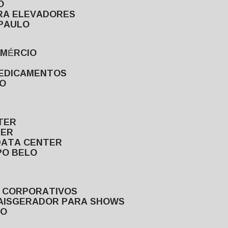
O
ARA ELEVADORES
 PAULO
OMÉRCIO
MEDICAMENTOS
LO
TER
TER
DATA CENTER
PO BELO
S CORPORATIVOS
AIS
GERADOR PARA SHOWS
LO