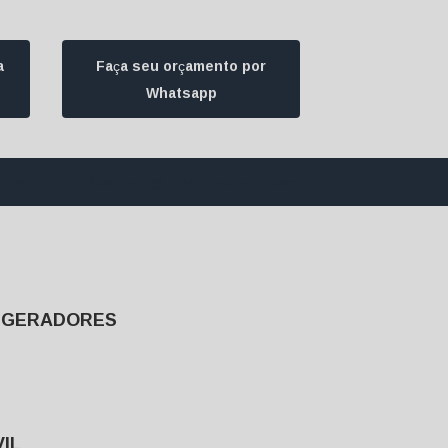
a
Faça seu orçamento por
Whatsapp
1) 94172-1974
contato@ultrageradores.com
E GERADORES
IL