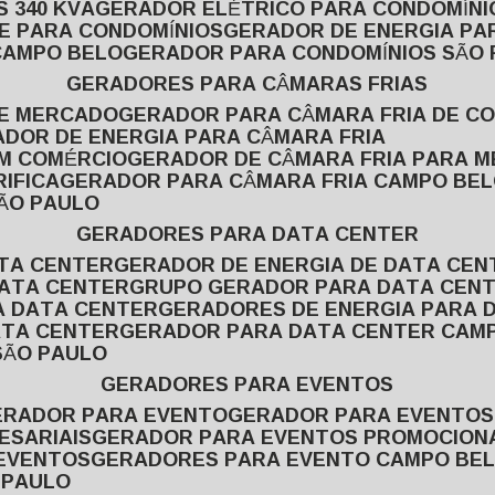
 340 KVA
GERADOR ELÉTRICO PARA CONDOMÍNI
E PARA CONDOMÍNIOS
GERADOR DE ENERGIA P
CAMPO BELO
GERADOR PARA CONDOMÍNIOS SÃO
GERADORES PARA CÂMARAS FRIAS
DE MERCADO
GERADOR PARA CÂMARA FRIA DE C
ADOR DE ENERGIA PARA CÂMARA FRIA
EM COMÉRCIO
GERADOR DE CÂMARA FRIA PARA 
IFICA
GERADOR PARA CÂMARA FRIA CAMPO BE
SÃO PAULO
GERADORES PARA DATA CENTER
ATA CENTER
GERADOR DE ENERGIA DE DATA CEN
DATA CENTER
GRUPO GERADOR PARA DATA CEN
A DATA CENTER
GERADORES DE ENERGIA PARA 
ATA CENTER
GERADOR PARA DATA CENTER CAM
SÃO PAULO
GERADORES PARA EVENTOS
GERADOR PARA EVENTO
GERADOR PARA EVENTO
ESARIAIS
GERADOR PARA EVENTOS PROMOCION
 EVENTOS
GERADORES PARA EVENTO CAMPO BE
 PAULO