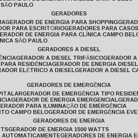
L SÃO PAULO
GERADORES
JA
GERADOR DE ENERGIA PARA SHOPPING
GERA
DOR PARA ESCRITÓRIO
GERADORES PARA CASOS
GERADOR DE ENERGIA PARA CLÍNICA CAMPO BEL
ÍNICA SÃO PAULO
GERADORES A DIESEL
ÊNCIA
GERADOR A DIESEL TRIFÁSICO
GERADOR A
 PARA RESIDÊNCIA
GERADOR DE ENERGIA DIESEL
RADOR ELÉTRICO A DIESEL
GERADOR A DIESEL 
GERADORES DE EMERGÊNCIA
PITALAR
GERADOR DE EMERGÊNCIA TIPO RESIDE
NCIA
GERADOR DE ENERGIA EMERGENCIAL
GERA
GERADOR PARA ILUMINAÇÃO DE EMERGÊNCIA
NTO CAMPO BELO
GERADOR DE EMERGÊNCIA EV
GERADORES DE ENERGIA
TTS
GERADOR DE ENERGIA 1500 WATTS
GA AUTOMATICAMENTE
GERADORES DE ENERGIA 