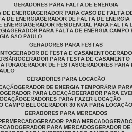
GERADORES PARA FALTA DE ENERGIA
A DE ENERGIA
GERADOR PARA CASO DE FALTA D
TA DE ENERGIA
GERADOR DE FALTA DE ENERGIA
E ENERGIA
GERADOR RESIDENCIAL PARA FALTA 
RGIA
GERADOR PARA FALTA DE ENERGIA CAMPO
GIA SÃO PAULO
GERADORES PARA FESTAS
ENTO
GERADOR DE FESTA E CASAMENTO
GERAD
ERSÁRIO
GERADOR PARA FESTA DE CASAMENTO
MATURA
GERADOR DE FESTAS
GERADORES PARA
PAULO
GERADORES PARA LOCAÇÃO
OCAÇÃO
GERADOR DE ENERGIA TEMPORÁRIA PAR
ÃO
GERADOR PARA LOCAÇÃO
GERADOR PARA EV
LOCAÇÃO
GERADORES PARA FAZER LOCAÇÃO
ÃO CAMPO BELO
GERADOR 30 KVA PARA LOCAÇÃ
GERADORES PARA MERCADOS
UPERMERCADO
GERADOR PARA MERCADO
GERAD
ERCADO
GERADOR PARA MERCADOS
GERADOR DE