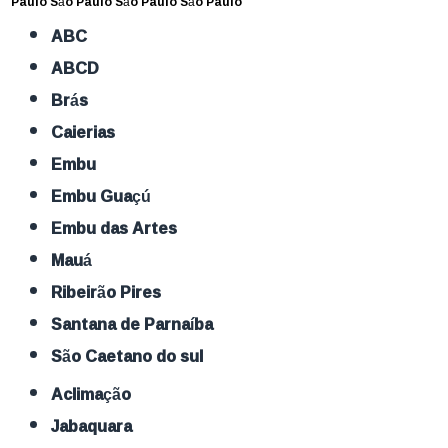
Paulo
São Paulo
São Paulo
São Paulo
ABC
ABCD
Brás
Caierias
Embu
Embu Guaçú
Embu das Artes
Mauá
Ribeirão Pires
Santana de Parnaíba
São Caetano do sul
Aclimação
Jabaquara