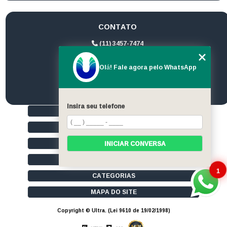
CONTATO
(11) 3457-7474
(11) 94172-1974
Olá! Fale agora pelo WhatsApp
contato@ultrageradores.com
Insira seu telefone
HOME
QUEM SOMOS
SERVIÇOS
INICIAR CONVERSA
CONTATO
1
CATEGORIAS
MAPA DO SITE
Copyright © Ultra. (Lei 9610 de 19/02/1998)