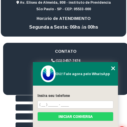
Av. Eliseu de Almeida, 808 - instituto de Previdencia
São Paulo - SP - CEP: 05533-000
Horário de ATENDIMENTO
Segunda a Sexta: 06hs ás 00hs
CONTATO
(11) 3457-7474
(11) 94172-1974
Olá! Fale agora pelo WhatsApp
contato@ultrageradores.com
Insira seu telefone
HOME
QUEM SOMOS
SERVIÇOS
INICIAR CONVERSA
CONTATO