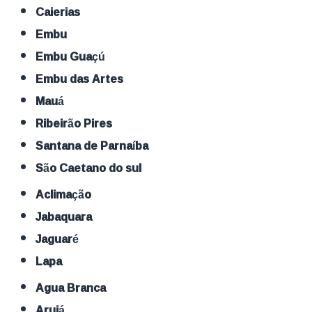
Caierias
Embu
Embu Guaçú
Embu das Artes
Mauá
Ribeirão Pires
Santana de Parnaíba
São Caetano do sul
Aclimação
Jabaquara
Jaguaré
Lapa
Agua Branca
Arujá