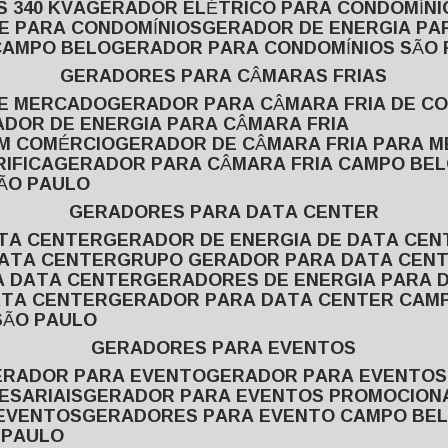
 340 KVA
GERADOR ELÉTRICO PARA CONDOMÍNI
E PARA CONDOMÍNIOS
GERADOR DE ENERGIA P
CAMPO BELO
GERADOR PARA CONDOMÍNIOS SÃO
GERADORES PARA CÂMARAS FRIAS
DE MERCADO
GERADOR PARA CÂMARA FRIA DE C
ADOR DE ENERGIA PARA CÂMARA FRIA
EM COMÉRCIO
GERADOR DE CÂMARA FRIA PARA 
IFICA
GERADOR PARA CÂMARA FRIA CAMPO BE
SÃO PAULO
GERADORES PARA DATA CENTER
ATA CENTER
GERADOR DE ENERGIA DE DATA CEN
DATA CENTER
GRUPO GERADOR PARA DATA CEN
A DATA CENTER
GERADORES DE ENERGIA PARA 
ATA CENTER
GERADOR PARA DATA CENTER CAM
SÃO PAULO
GERADORES PARA EVENTOS
GERADOR PARA EVENTO
GERADOR PARA EVENTO
ESARIAIS
GERADOR PARA EVENTOS PROMOCION
 EVENTOS
GERADORES PARA EVENTO CAMPO BE
 PAULO