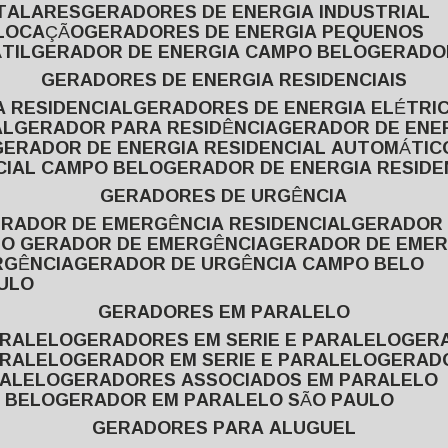
ITALARES
GERADORES DE ENERGIA INDUSTRIAL
 LOCAÇÃO
GERADORES DE ENERGIA PEQUENOS
TIL
GERADOR DE ENERGIA CAMPO BELO
GERADO
GERADORES DE ENERGIA RESIDENCIAIS
A RESIDENCIAL
GERADORES DE ENERGIA ELÉTRI
AL
GERADOR PARA RESIDÊNCIA
GERADOR DE ENE
GERADOR DE ENERGIA RESIDENCIAL AUTOMÁTIC
CIAL CAMPO BELO
GERADOR DE ENERGIA RESIDE
GERADORES DE URGÊNCIA
ERADOR DE EMERGÊNCIA RESIDENCIAL
GERADOR
PO GERADOR DE EMERGÊNCIA
GERADOR DE EMER
RGÊNCIA
GERADOR DE URGÊNCIA CAMPO BELO
AULO
GERADORES EM PARALELO
ARALELO
GERADORES EM SERIE E PARALELO
GE
ARALELO
GERADOR EM SERIE E PARALELO
GERAD
RALELO
GERADORES ASSOCIADOS EM PARALELO
 BELO
GERADOR EM PARALELO SÃO PAULO
GERADORES PARA ALUGUEL