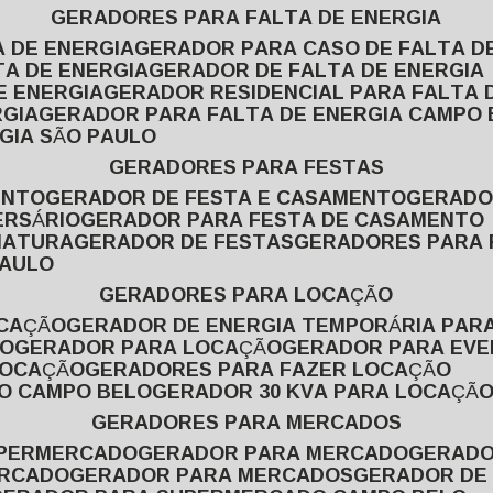
GERADORES PARA FALTA DE ENERGIA
A DE ENERGIA
GERADOR PARA CASO DE FALTA D
TA DE ENERGIA
GERADOR DE FALTA DE ENERGIA
E ENERGIA
GERADOR RESIDENCIAL PARA FALTA 
RGIA
GERADOR PARA FALTA DE ENERGIA CAMPO
GIA SÃO PAULO
GERADORES PARA FESTAS
ENTO
GERADOR DE FESTA E CASAMENTO
GERAD
ERSÁRIO
GERADOR PARA FESTA DE CASAMENTO
MATURA
GERADOR DE FESTAS
GERADORES PARA
PAULO
GERADORES PARA LOCAÇÃO
OCAÇÃO
GERADOR DE ENERGIA TEMPORÁRIA PAR
ÃO
GERADOR PARA LOCAÇÃO
GERADOR PARA EV
LOCAÇÃO
GERADORES PARA FAZER LOCAÇÃO
ÃO CAMPO BELO
GERADOR 30 KVA PARA LOCAÇÃ
GERADORES PARA MERCADOS
UPERMERCADO
GERADOR PARA MERCADO
GERAD
ERCADO
GERADOR PARA MERCADOS
GERADOR DE