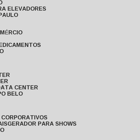
O
ARA ELEVADORES
 PAULO
OMÉRCIO
MEDICAMENTOS
LO
TER
TER
DATA CENTER
PO BELO
S CORPORATIVOS
AIS
GERADOR PARA SHOWS
LO