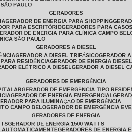
L SÃO PAULO
GERADORES
JA
GERADOR DE ENERGIA PARA SHOPPING
GERA
DOR PARA ESCRITÓRIO
GERADORES PARA CASOS
GERADOR DE ENERGIA PARA CLÍNICA CAMPO BEL
ÍNICA SÃO PAULO
GERADORES A DIESEL
ÊNCIA
GERADOR A DIESEL TRIFÁSICO
GERADOR A
 PARA RESIDÊNCIA
GERADOR DE ENERGIA DIESEL
RADOR ELÉTRICO A DIESEL
GERADOR A DIESEL 
GERADORES DE EMERGÊNCIA
PITALAR
GERADOR DE EMERGÊNCIA TIPO RESIDE
NCIA
GERADOR DE ENERGIA EMERGENCIAL
GERA
GERADOR PARA ILUMINAÇÃO DE EMERGÊNCIA
NTO CAMPO BELO
GERADOR DE EMERGÊNCIA EV
GERADORES DE ENERGIA
TTS
GERADOR DE ENERGIA 1500 WATTS
GA AUTOMATICAMENTE
GERADORES DE ENERGIA 