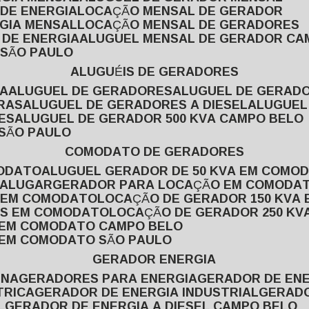
 DE ENERGIA
LOCAÇÃO MENSAL DE GERADOR
RGIA MENSAL
LOCAÇÃO MENSAL DE GERADORES
 DE ENERGIA
ALUGUEL MENSAL DE GERADOR CA
 SÃO PAULO
ALUGUÉIS DE GERADORES
VA
ALUGUEL DE GERADORES
ALUGUEL DE GERAD
RAS
ALUGUEL DE GERADORES A DIESEL
ALUGUE
ES
ALUGUEL DE GERADOR 500 KVA CAMPO BELO
 SÃO PAULO
COMODATO DE GERADORES
MODATO
ALUGUEL GERADOR DE 50 KVA EM COMO
 ALUGAR
GERADOR PARA LOCAÇÃO EM COMODA
A EM COMODATO
LOCAÇÃO DE GERADOR 150 KVA
AS EM COMODATO
LOCAÇÃO DE GERADOR 250 K
A EM COMODATO CAMPO BELO
A EM COMODATO SÃO PAULO
GERADOR ENERGIA
INA
GERADORES PARA ENERGIA
GERADOR DE ENE
TRICA
GERADOR DE ENERGIA INDUSTRIAL
GERAD
L
GERADOR DE ENERGIA A DIESEL CAMPO BELO