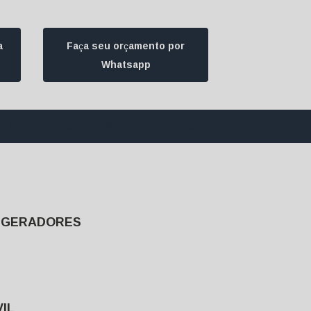
a
Faça seu orçamento por
Whatsapp
1) 94172-1974
contato@ultrageradores.com
E GERADORES
IL