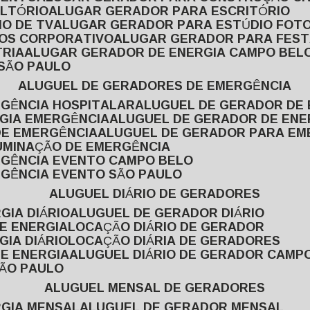
ULTÓRIO
ALUGAR GERADOR PARA ESCRITÓRIO
O DE TV
ALUGAR GERADOR PARA ESTÚDIO FOT
TOS CORPORATIVO
ALUGAR GERADOR PARA FES
TRIA
ALUGAR GERADOR DE ENERGIA CAMPO BEL
 SÃO PAULO
ALUGUEL DE GERADORES DE EMERGÊNCIA
RGÊNCIA HOSPITALAR
ALUGUEL DE GERADOR DE 
RGIA EMERGÊNCIA
ALUGUEL DE GERADOR DE EN
DE EMERGÊNCIA
ALUGUEL DE GERADOR PARA E
LUMINAÇÃO DE EMERGÊNCIA
RGÊNCIA EVENTO CAMPO BELO
RGÊNCIA EVENTO SÃO PAULO
ALUGUEL DIÁRIO DE GERADORES
GIA DIÁRIO
ALUGUEL DE GERADOR DIÁRIO
DE ENERGIA
LOCAÇÃO DIÁRIO DE GERADOR
GIA DIÁRIO
LOCAÇÃO DIÁRIA DE GERADORES
DE ENERGIA
ALUGUEL DIÁRIO DE GERADOR CAMP
SÃO PAULO
ALUGUEL MENSAL DE GERADORES
RGIA MENSAL
ALUGUEL DE GERADOR MENSAL