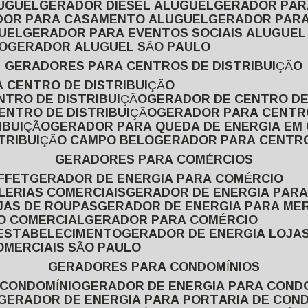
LUGUEL
GERADOR DIESEL ALUGUEL
GERADOR PA
ADOR PARA CASAMENTO ALUGUEL
GERADOR PARA
UEL
GERADOR PARA EVENTOS SOCIAIS ALUGUEL
O
GERADOR ALUGUEL SÃO PAULO
GERADORES PARA CENTROS DE DISTRIBUIÇÃO
A CENTRO DE DISTRIBUIÇÃO
NTRO DE DISTRIBUIÇÃO
GERADOR DE CENTRO DE
ENTRO DE DISTRIBUIÇÃO
GERADOR PARA CENTR
IBUIÇÃO
GERADOR PARA QUEDA DE ENERGIA EM
STRIBUIÇÃO CAMPO BELO
GERADOR PARA CENTRO
GERADORES PARA COMÉRCIOS
FFET
GERADOR DE ENERGIA PARA COMÉRCIO
LERIAS COMERCIAIS
GERADOR DE ENERGIA PARA
JAS DE ROUPAS
GERADOR DE ENERGIA PARA M
SO COMERCIAL
GERADOR PARA COMÉRCIO
 ESTABELECIMENTO
GERADOR DE ENERGIA LOJA
OMERCIAIS SÃO PAULO
GERADORES PARA CONDOMÍNIOS
 CONDOMÍNIO
GERADOR DE ENERGIA PARA COND
GERADOR DE ENERGIA PARA PORTARIA DE CON