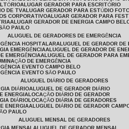
ULTÓRIO
ALUGAR GERADOR PARA ESCRITÓRIO
O DE TV
ALUGAR GERADOR PARA ESTÚDIO FOT
TOS CORPORATIVO
ALUGAR GERADOR PARA FES
TRIA
ALUGAR GERADOR DE ENERGIA CAMPO BEL
 SÃO PAULO
ALUGUEL DE GERADORES DE EMERGÊNCIA
RGÊNCIA HOSPITALAR
ALUGUEL DE GERADOR DE 
RGIA EMERGÊNCIA
ALUGUEL DE GERADOR DE EN
DE EMERGÊNCIA
ALUGUEL DE GERADOR PARA E
LUMINAÇÃO DE EMERGÊNCIA
RGÊNCIA EVENTO CAMPO BELO
RGÊNCIA EVENTO SÃO PAULO
ALUGUEL DIÁRIO DE GERADORES
GIA DIÁRIO
ALUGUEL DE GERADOR DIÁRIO
DE ENERGIA
LOCAÇÃO DIÁRIO DE GERADOR
GIA DIÁRIO
LOCAÇÃO DIÁRIA DE GERADORES
DE ENERGIA
ALUGUEL DIÁRIO DE GERADOR CAMP
SÃO PAULO
ALUGUEL MENSAL DE GERADORES
RGIA MENSAL
ALUGUEL DE GERADOR MENSAL