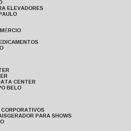
O
ARA ELEVADORES
 PAULO
OMÉRCIO
MEDICAMENTOS
LO
TER
TER
DATA CENTER
PO BELO
S CORPORATIVOS
AIS
GERADOR PARA SHOWS
LO