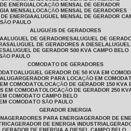
 DE ENERGIA
LOCAÇÃO MENSAL DE GERADOR
RGIA MENSAL
LOCAÇÃO MENSAL DE GERADORES
 DE ENERGIA
ALUGUEL MENSAL DE GERADOR CA
 SÃO PAULO
ALUGUÉIS DE GERADORES
VA
ALUGUEL DE GERADORES
ALUGUEL DE GERAD
RAS
ALUGUEL DE GERADORES A DIESEL
ALUGUE
ES
ALUGUEL DE GERADOR 500 KVA CAMPO BELO
 SÃO PAULO
COMODATO DE GERADORES
MODATO
ALUGUEL GERADOR DE 50 KVA EM COMO
 ALUGAR
GERADOR PARA LOCAÇÃO EM COMODA
A EM COMODATO
LOCAÇÃO DE GERADOR 150 KVA
AS EM COMODATO
LOCAÇÃO DE GERADOR 250 K
A EM COMODATO CAMPO BELO
A EM COMODATO SÃO PAULO
GERADOR ENERGIA
INA
GERADORES PARA ENERGIA
GERADOR DE ENE
TRICA
GERADOR DE ENERGIA INDUSTRIAL
GERAD
L
GERADOR DE ENERGIA A DIESEL CAMPO BELO