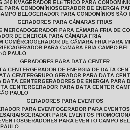
 340 KVA
GERADOR ELÉTRICO PARA CONDOMÍNI
E PARA CONDOMÍNIOS
GERADOR DE ENERGIA P
CAMPO BELO
GERADOR PARA CONDOMÍNIOS SÃO
GERADORES PARA CÂMARAS FRIAS
DE MERCADO
GERADOR PARA CÂMARA FRIA DE C
ADOR DE ENERGIA PARA CÂMARA FRIA
EM COMÉRCIO
GERADOR DE CÂMARA FRIA PARA 
IFICA
GERADOR PARA CÂMARA FRIA CAMPO BE
SÃO PAULO
GERADORES PARA DATA CENTER
ATA CENTER
GERADOR DE ENERGIA DE DATA CEN
DATA CENTER
GRUPO GERADOR PARA DATA CEN
A DATA CENTER
GERADORES DE ENERGIA PARA 
ATA CENTER
GERADOR PARA DATA CENTER CAM
SÃO PAULO
GERADORES PARA EVENTOS
GERADOR PARA EVENTO
GERADOR PARA EVENTO
ESARIAIS
GERADOR PARA EVENTOS PROMOCION
 EVENTOS
GERADORES PARA EVENTO CAMPO BE
 PAULO