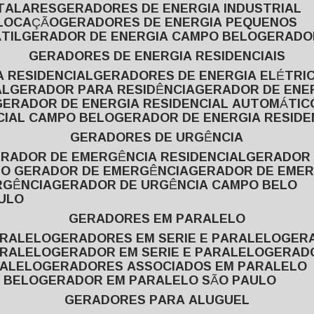
ITALARES
GERADORES DE ENERGIA INDUSTRIAL
 LOCAÇÃO
GERADORES DE ENERGIA PEQUENOS
TIL
GERADOR DE ENERGIA CAMPO BELO
GERADO
GERADORES DE ENERGIA RESIDENCIAIS
A RESIDENCIAL
GERADORES DE ENERGIA ELÉTRI
AL
GERADOR PARA RESIDÊNCIA
GERADOR DE ENE
GERADOR DE ENERGIA RESIDENCIAL AUTOMÁTIC
CIAL CAMPO BELO
GERADOR DE ENERGIA RESIDE
GERADORES DE URGÊNCIA
ERADOR DE EMERGÊNCIA RESIDENCIAL
GERADOR
PO GERADOR DE EMERGÊNCIA
GERADOR DE EMER
RGÊNCIA
GERADOR DE URGÊNCIA CAMPO BELO
AULO
GERADORES EM PARALELO
ARALELO
GERADORES EM SERIE E PARALELO
GE
ARALELO
GERADOR EM SERIE E PARALELO
GERAD
RALELO
GERADORES ASSOCIADOS EM PARALELO
 BELO
GERADOR EM PARALELO SÃO PAULO
GERADORES PARA ALUGUEL