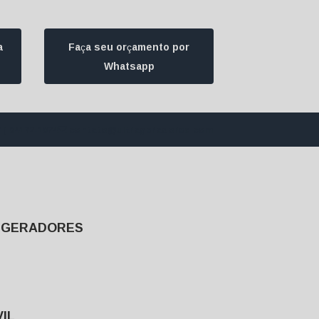
a
Faça seu orçamento por
Whatsapp
1) 94172-1974
contato@ultrageradores.com
E GERADORES
IL