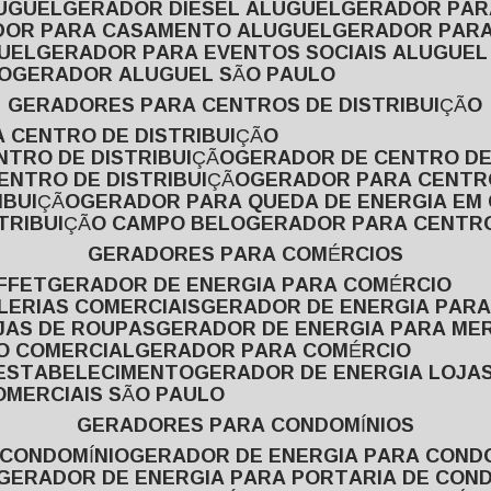
LUGUEL
GERADOR DIESEL ALUGUEL
GERADOR PA
ADOR PARA CASAMENTO ALUGUEL
GERADOR PARA
UEL
GERADOR PARA EVENTOS SOCIAIS ALUGUEL
O
GERADOR ALUGUEL SÃO PAULO
GERADORES PARA CENTROS DE DISTRIBUIÇÃO
A CENTRO DE DISTRIBUIÇÃO
NTRO DE DISTRIBUIÇÃO
GERADOR DE CENTRO DE
ENTRO DE DISTRIBUIÇÃO
GERADOR PARA CENTR
IBUIÇÃO
GERADOR PARA QUEDA DE ENERGIA EM
STRIBUIÇÃO CAMPO BELO
GERADOR PARA CENTRO
GERADORES PARA COMÉRCIOS
FFET
GERADOR DE ENERGIA PARA COMÉRCIO
LERIAS COMERCIAIS
GERADOR DE ENERGIA PARA
JAS DE ROUPAS
GERADOR DE ENERGIA PARA M
SO COMERCIAL
GERADOR PARA COMÉRCIO
 ESTABELECIMENTO
GERADOR DE ENERGIA LOJA
OMERCIAIS SÃO PAULO
GERADORES PARA CONDOMÍNIOS
 CONDOMÍNIO
GERADOR DE ENERGIA PARA COND
GERADOR DE ENERGIA PARA PORTARIA DE CON