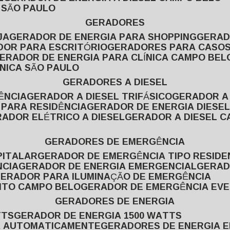
L SÃO PAULO
GERADORES
JA
GERADOR DE ENERGIA PARA SHOPPING
GERA
DOR PARA ESCRITÓRIO
GERADORES PARA CASOS
GERADOR DE ENERGIA PARA CLÍNICA CAMPO BEL
ÍNICA SÃO PAULO
GERADORES A DIESEL
ÊNCIA
GERADOR A DIESEL TRIFÁSICO
GERADOR A
 PARA RESIDÊNCIA
GERADOR DE ENERGIA DIESEL
RADOR ELÉTRICO A DIESEL
GERADOR A DIESEL 
GERADORES DE EMERGÊNCIA
PITALAR
GERADOR DE EMERGÊNCIA TIPO RESIDE
NCIA
GERADOR DE ENERGIA EMERGENCIAL
GERA
GERADOR PARA ILUMINAÇÃO DE EMERGÊNCIA
NTO CAMPO BELO
GERADOR DE EMERGÊNCIA EV
GERADORES DE ENERGIA
TTS
GERADOR DE ENERGIA 1500 WATTS
GA AUTOMATICAMENTE
GERADORES DE ENERGIA 