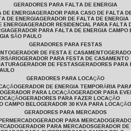
GERADORES PARA FALTA DE ENERGIA
A DE ENERGIA
GERADOR PARA CASO DE FALTA D
TA DE ENERGIA
GERADOR DE FALTA DE ENERGIA
E ENERGIA
GERADOR RESIDENCIAL PARA FALTA 
RGIA
GERADOR PARA FALTA DE ENERGIA CAMPO
GIA SÃO PAULO
GERADORES PARA FESTAS
ENTO
GERADOR DE FESTA E CASAMENTO
GERAD
ERSÁRIO
GERADOR PARA FESTA DE CASAMENTO
MATURA
GERADOR DE FESTAS
GERADORES PARA
PAULO
GERADORES PARA LOCAÇÃO
OCAÇÃO
GERADOR DE ENERGIA TEMPORÁRIA PAR
ÃO
GERADOR PARA LOCAÇÃO
GERADOR PARA EV
LOCAÇÃO
GERADORES PARA FAZER LOCAÇÃO
ÃO CAMPO BELO
GERADOR 30 KVA PARA LOCAÇÃ
GERADORES PARA MERCADOS
UPERMERCADO
GERADOR PARA MERCADO
GERAD
ERCADO
GERADOR PARA MERCADOS
GERADOR DE