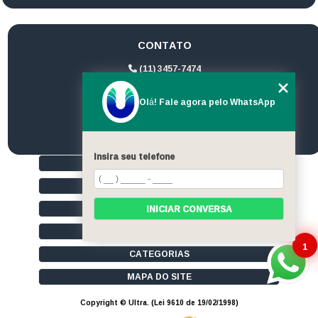
CONTATO
(11) 3457-7474
(11) 94172-1974
Olá! Fale agora pelo WhatsApp
contato@ultrageradores.com
Insira seu telefone
HOME
QUEM SOMOS
SERVIÇOS
INICIAR CONVERSA
CONTATO
1
CATEGORIAS
MAPA DO SITE
Copyright © Ultra. (Lei 9610 de 19/02/1998)