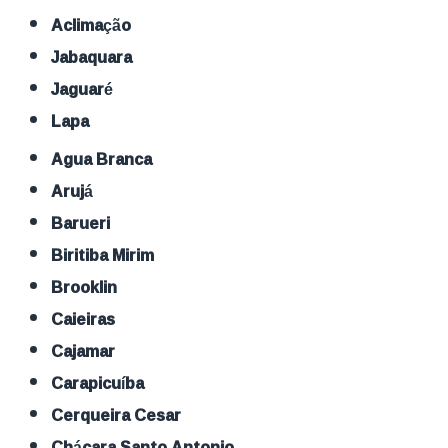
Aclimação
Jabaquara
Jaguaré
Lapa
Agua Branca
Arujá
Barueri
Biritiba Mirim
Brooklin
Caieiras
Cajamar
Carapicuíba
Cerqueira Cesar
Chácara Santo Antonio