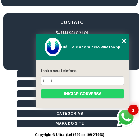
CONTATO
(11) 3457-7474
(11) 94172-1974
Olá! Fale agora pelo WhatsApp
contato@ultrageradores.com
Insira seu telefone
HOME
QUEM SOMOS
SERVIÇOS
INICIAR CONVERSA
CONTATO
1
CATEGORIAS
MAPA DO SITE
Copyright © Ultra. (Lei 9610 de 19/02/1998)