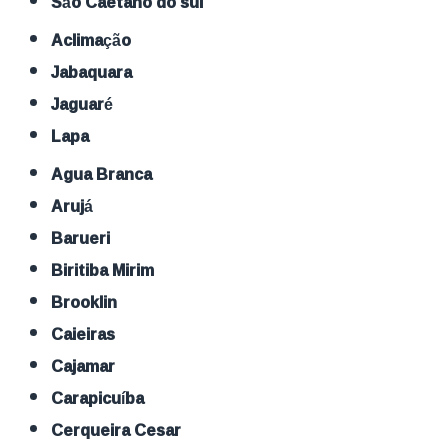
São Caetano do sul
Aclimação
Jabaquara
Jaguaré
Lapa
Agua Branca
Arujá
Barueri
Biritiba Mirim
Brooklin
Caieiras
Cajamar
Carapicuíba
Cerqueira Cesar