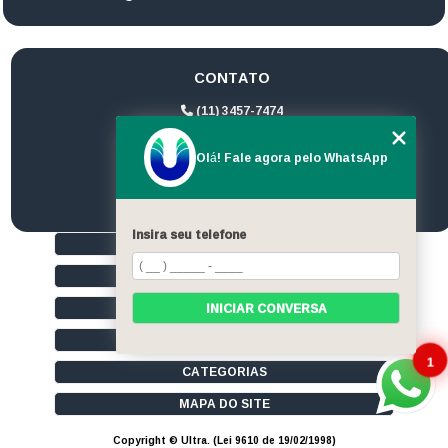
CONTATO
(11) 3457-7474
(11) 94172-1974
Olá! Fale agora pelo WhatsApp
contato@ultrageradores.com
Insira seu telefone
HOME
QUEM SOMOS
SERVIÇOS
INICIAR CONVERSA
CONTATO
1
CATEGORIAS
MAPA DO SITE
Copyright © Ultra. (Lei 9610 de 19/02/1998)