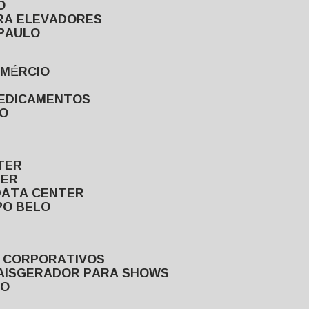
O
ARA ELEVADORES
 PAULO
OMÉRCIO
MEDICAMENTOS
LO
TER
TER
DATA CENTER
PO BELO
S CORPORATIVOS
AIS
GERADOR PARA SHOWS
LO