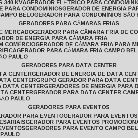
 340 KVA
GERADOR ELÉTRICO PARA CONDOMÍNI
E PARA CONDOMÍNIOS
GERADOR DE ENERGIA P
CAMPO BELO
GERADOR PARA CONDOMÍNIOS SÃO
GERADORES PARA CÂMARAS FRIAS
DE MERCADO
GERADOR PARA CÂMARA FRIA DE C
ADOR DE ENERGIA PARA CÂMARA FRIA
EM COMÉRCIO
GERADOR DE CÂMARA FRIA PARA 
IFICA
GERADOR PARA CÂMARA FRIA CAMPO BE
SÃO PAULO
GERADORES PARA DATA CENTER
ATA CENTER
GERADOR DE ENERGIA DE DATA CEN
DATA CENTER
GRUPO GERADOR PARA DATA CEN
A DATA CENTER
GERADORES DE ENERGIA PARA 
ATA CENTER
GERADOR PARA DATA CENTER CAM
SÃO PAULO
GERADORES PARA EVENTOS
GERADOR PARA EVENTO
GERADOR PARA EVENTO
ESARIAIS
GERADOR PARA EVENTOS PROMOCION
 EVENTOS
GERADORES PARA EVENTO CAMPO BE
 PAULO