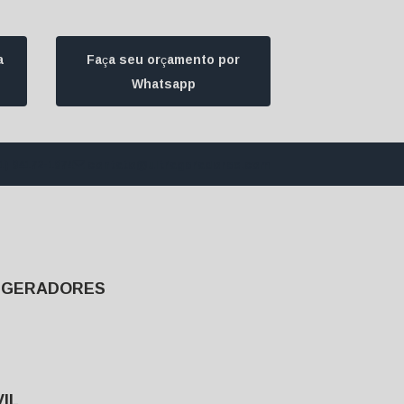
a
Faça seu orçamento por
Whatsapp
1) 94172-1974
contato@ultrageradores.com
E GERADORES
IL