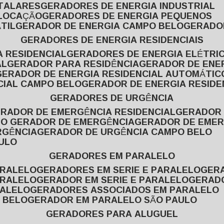
ITALARES
GERADORES DE ENERGIA INDUSTRIAL
 LOCAÇÃO
GERADORES DE ENERGIA PEQUENOS
TIL
GERADOR DE ENERGIA CAMPO BELO
GERADO
GERADORES DE ENERGIA RESIDENCIAIS
A RESIDENCIAL
GERADORES DE ENERGIA ELÉTRI
AL
GERADOR PARA RESIDÊNCIA
GERADOR DE ENE
GERADOR DE ENERGIA RESIDENCIAL AUTOMÁTIC
CIAL CAMPO BELO
GERADOR DE ENERGIA RESIDE
GERADORES DE URGÊNCIA
ERADOR DE EMERGÊNCIA RESIDENCIAL
GERADOR
PO GERADOR DE EMERGÊNCIA
GERADOR DE EMER
RGÊNCIA
GERADOR DE URGÊNCIA CAMPO BELO
AULO
GERADORES EM PARALELO
ARALELO
GERADORES EM SERIE E PARALELO
GE
ARALELO
GERADOR EM SERIE E PARALELO
GERAD
RALELO
GERADORES ASSOCIADOS EM PARALELO
 BELO
GERADOR EM PARALELO SÃO PAULO
GERADORES PARA ALUGUEL