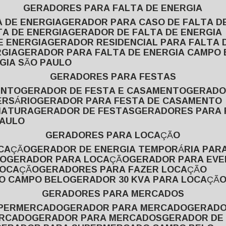
GERADORES PARA FALTA DE ENERGIA
A DE ENERGIA
GERADOR PARA CASO DE FALTA D
TA DE ENERGIA
GERADOR DE FALTA DE ENERGIA
E ENERGIA
GERADOR RESIDENCIAL PARA FALTA 
RGIA
GERADOR PARA FALTA DE ENERGIA CAMPO
GIA SÃO PAULO
GERADORES PARA FESTAS
ENTO
GERADOR DE FESTA E CASAMENTO
GERAD
ERSÁRIO
GERADOR PARA FESTA DE CASAMENTO
MATURA
GERADOR DE FESTAS
GERADORES PARA
PAULO
GERADORES PARA LOCAÇÃO
OCAÇÃO
GERADOR DE ENERGIA TEMPORÁRIA PAR
ÃO
GERADOR PARA LOCAÇÃO
GERADOR PARA EV
LOCAÇÃO
GERADORES PARA FAZER LOCAÇÃO
ÃO CAMPO BELO
GERADOR 30 KVA PARA LOCAÇÃ
GERADORES PARA MERCADOS
UPERMERCADO
GERADOR PARA MERCADO
GERAD
ERCADO
GERADOR PARA MERCADOS
GERADOR DE