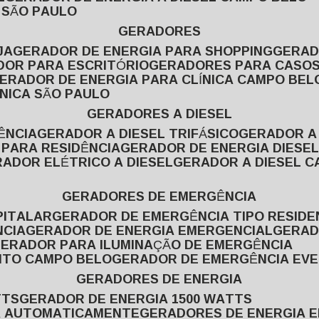
L SÃO PAULO
GERADORES
JA
GERADOR DE ENERGIA PARA SHOPPING
GERA
DOR PARA ESCRITÓRIO
GERADORES PARA CASOS
GERADOR DE ENERGIA PARA CLÍNICA CAMPO BEL
ÍNICA SÃO PAULO
GERADORES A DIESEL
ÊNCIA
GERADOR A DIESEL TRIFÁSICO
GERADOR A
 PARA RESIDÊNCIA
GERADOR DE ENERGIA DIESEL
RADOR ELÉTRICO A DIESEL
GERADOR A DIESEL 
GERADORES DE EMERGÊNCIA
PITALAR
GERADOR DE EMERGÊNCIA TIPO RESIDE
NCIA
GERADOR DE ENERGIA EMERGENCIAL
GERA
GERADOR PARA ILUMINAÇÃO DE EMERGÊNCIA
NTO CAMPO BELO
GERADOR DE EMERGÊNCIA EV
GERADORES DE ENERGIA
TTS
GERADOR DE ENERGIA 1500 WATTS
GA AUTOMATICAMENTE
GERADORES DE ENERGIA 