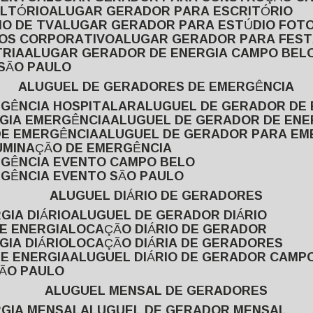
ULTÓRIO
ALUGAR GERADOR PARA ESCRITÓRIO
O DE TV
ALUGAR GERADOR PARA ESTÚDIO FOT
TOS CORPORATIVO
ALUGAR GERADOR PARA FES
TRIA
ALUGAR GERADOR DE ENERGIA CAMPO BEL
 SÃO PAULO
ALUGUEL DE GERADORES DE EMERGÊNCIA
RGÊNCIA HOSPITALAR
ALUGUEL DE GERADOR DE 
RGIA EMERGÊNCIA
ALUGUEL DE GERADOR DE EN
DE EMERGÊNCIA
ALUGUEL DE GERADOR PARA E
LUMINAÇÃO DE EMERGÊNCIA
RGÊNCIA EVENTO CAMPO BELO
RGÊNCIA EVENTO SÃO PAULO
ALUGUEL DIÁRIO DE GERADORES
GIA DIÁRIO
ALUGUEL DE GERADOR DIÁRIO
DE ENERGIA
LOCAÇÃO DIÁRIO DE GERADOR
GIA DIÁRIO
LOCAÇÃO DIÁRIA DE GERADORES
DE ENERGIA
ALUGUEL DIÁRIO DE GERADOR CAMP
SÃO PAULO
ALUGUEL MENSAL DE GERADORES
RGIA MENSAL
ALUGUEL DE GERADOR MENSAL