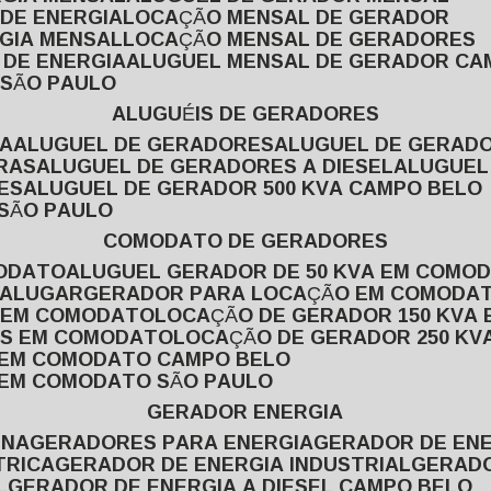
 DE ENERGIA
LOCAÇÃO MENSAL DE GERADOR
RGIA MENSAL
LOCAÇÃO MENSAL DE GERADORES
 DE ENERGIA
ALUGUEL MENSAL DE GERADOR CA
 SÃO PAULO
ALUGUÉIS DE GERADORES
VA
ALUGUEL DE GERADORES
ALUGUEL DE GERAD
RAS
ALUGUEL DE GERADORES A DIESEL
ALUGUE
ES
ALUGUEL DE GERADOR 500 KVA CAMPO BELO
 SÃO PAULO
COMODATO DE GERADORES
MODATO
ALUGUEL GERADOR DE 50 KVA EM COMO
 ALUGAR
GERADOR PARA LOCAÇÃO EM COMODA
A EM COMODATO
LOCAÇÃO DE GERADOR 150 KVA
AS EM COMODATO
LOCAÇÃO DE GERADOR 250 K
A EM COMODATO CAMPO BELO
A EM COMODATO SÃO PAULO
GERADOR ENERGIA
INA
GERADORES PARA ENERGIA
GERADOR DE ENE
TRICA
GERADOR DE ENERGIA INDUSTRIAL
GERAD
L
GERADOR DE ENERGIA A DIESEL CAMPO BELO