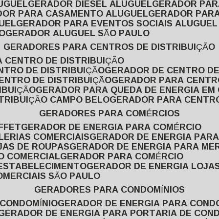
LUGUEL
GERADOR DIESEL ALUGUEL
GERADOR PA
ADOR PARA CASAMENTO ALUGUEL
GERADOR PARA
UEL
GERADOR PARA EVENTOS SOCIAIS ALUGUEL
O
GERADOR ALUGUEL SÃO PAULO
GERADORES PARA CENTROS DE DISTRIBUIÇÃO
A CENTRO DE DISTRIBUIÇÃO
NTRO DE DISTRIBUIÇÃO
GERADOR DE CENTRO DE
ENTRO DE DISTRIBUIÇÃO
GERADOR PARA CENTR
IBUIÇÃO
GERADOR PARA QUEDA DE ENERGIA EM
STRIBUIÇÃO CAMPO BELO
GERADOR PARA CENTRO
GERADORES PARA COMÉRCIOS
FFET
GERADOR DE ENERGIA PARA COMÉRCIO
LERIAS COMERCIAIS
GERADOR DE ENERGIA PARA
JAS DE ROUPAS
GERADOR DE ENERGIA PARA M
SO COMERCIAL
GERADOR PARA COMÉRCIO
 ESTABELECIMENTO
GERADOR DE ENERGIA LOJA
OMERCIAIS SÃO PAULO
GERADORES PARA CONDOMÍNIOS
 CONDOMÍNIO
GERADOR DE ENERGIA PARA COND
GERADOR DE ENERGIA PARA PORTARIA DE CON