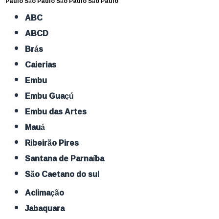
Paulo
São Paulo
São Paulo
São Paulo
ABC
ABCD
Brás
Caierias
Embu
Embu Guaçú
Embu das Artes
Mauá
Ribeirão Pires
Santana de Parnaíba
São Caetano do sul
Aclimação
Jabaquara