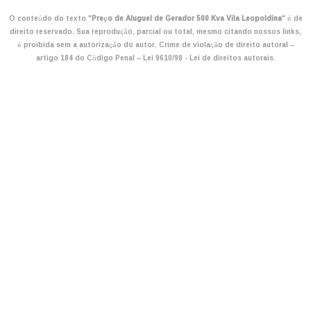
O conteúdo do texto "
Preço de Aluguel de Gerador 500 Kva Vila Leopoldina
" é de
direito reservado. Sua reprodução, parcial ou total, mesmo citando nossos links,
é proibida sem a autorização do autor. Crime de violação de direito autoral –
artigo 184 do Código Penal –
Lei 9610/98 - Lei de direitos autorais
.