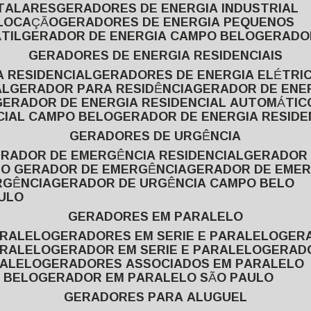
ITALARES
GERADORES DE ENERGIA INDUSTRIAL
 LOCAÇÃO
GERADORES DE ENERGIA PEQUENOS
TIL
GERADOR DE ENERGIA CAMPO BELO
GERADO
GERADORES DE ENERGIA RESIDENCIAIS
A RESIDENCIAL
GERADORES DE ENERGIA ELÉTRI
AL
GERADOR PARA RESIDÊNCIA
GERADOR DE ENE
GERADOR DE ENERGIA RESIDENCIAL AUTOMÁTIC
CIAL CAMPO BELO
GERADOR DE ENERGIA RESIDE
GERADORES DE URGÊNCIA
ERADOR DE EMERGÊNCIA RESIDENCIAL
GERADOR
PO GERADOR DE EMERGÊNCIA
GERADOR DE EMER
RGÊNCIA
GERADOR DE URGÊNCIA CAMPO BELO
AULO
GERADORES EM PARALELO
ARALELO
GERADORES EM SERIE E PARALELO
GE
ARALELO
GERADOR EM SERIE E PARALELO
GERAD
RALELO
GERADORES ASSOCIADOS EM PARALELO
 BELO
GERADOR EM PARALELO SÃO PAULO
GERADORES PARA ALUGUEL