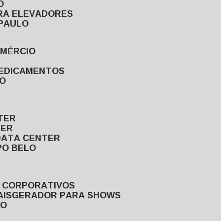
O
ARA ELEVADORES
 PAULO
OMÉRCIO
MEDICAMENTOS
LO
TER
TER
DATA CENTER
PO BELO
S CORPORATIVOS
AIS
GERADOR PARA SHOWS
LO