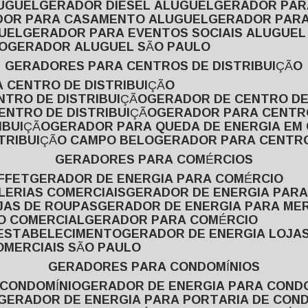
LUGUEL
GERADOR DIESEL ALUGUEL
GERADOR PA
ADOR PARA CASAMENTO ALUGUEL
GERADOR PARA
UEL
GERADOR PARA EVENTOS SOCIAIS ALUGUEL
O
GERADOR ALUGUEL SÃO PAULO
GERADORES PARA CENTROS DE DISTRIBUIÇÃO
A CENTRO DE DISTRIBUIÇÃO
NTRO DE DISTRIBUIÇÃO
GERADOR DE CENTRO DE
ENTRO DE DISTRIBUIÇÃO
GERADOR PARA CENTR
IBUIÇÃO
GERADOR PARA QUEDA DE ENERGIA EM
STRIBUIÇÃO CAMPO BELO
GERADOR PARA CENTRO
GERADORES PARA COMÉRCIOS
FFET
GERADOR DE ENERGIA PARA COMÉRCIO
LERIAS COMERCIAIS
GERADOR DE ENERGIA PARA
JAS DE ROUPAS
GERADOR DE ENERGIA PARA M
SO COMERCIAL
GERADOR PARA COMÉRCIO
 ESTABELECIMENTO
GERADOR DE ENERGIA LOJA
OMERCIAIS SÃO PAULO
GERADORES PARA CONDOMÍNIOS
 CONDOMÍNIO
GERADOR DE ENERGIA PARA COND
GERADOR DE ENERGIA PARA PORTARIA DE CON