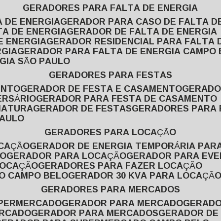
GERADORES PARA FALTA DE ENERGIA
A DE ENERGIA
GERADOR PARA CASO DE FALTA D
TA DE ENERGIA
GERADOR DE FALTA DE ENERGIA
E ENERGIA
GERADOR RESIDENCIAL PARA FALTA 
RGIA
GERADOR PARA FALTA DE ENERGIA CAMPO
GIA SÃO PAULO
GERADORES PARA FESTAS
ENTO
GERADOR DE FESTA E CASAMENTO
GERAD
ERSÁRIO
GERADOR PARA FESTA DE CASAMENTO
MATURA
GERADOR DE FESTAS
GERADORES PARA
PAULO
GERADORES PARA LOCAÇÃO
OCAÇÃO
GERADOR DE ENERGIA TEMPORÁRIA PAR
ÃO
GERADOR PARA LOCAÇÃO
GERADOR PARA EV
LOCAÇÃO
GERADORES PARA FAZER LOCAÇÃO
ÃO CAMPO BELO
GERADOR 30 KVA PARA LOCAÇÃ
GERADORES PARA MERCADOS
UPERMERCADO
GERADOR PARA MERCADO
GERAD
ERCADO
GERADOR PARA MERCADOS
GERADOR DE