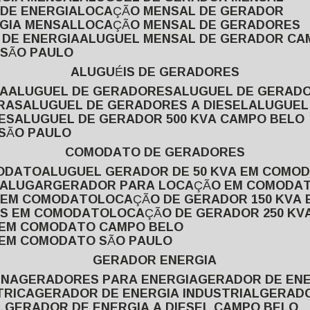
 DE ENERGIA
LOCAÇÃO MENSAL DE GERADOR
RGIA MENSAL
LOCAÇÃO MENSAL DE GERADORES
 DE ENERGIA
ALUGUEL MENSAL DE GERADOR CA
 SÃO PAULO
ALUGUÉIS DE GERADORES
VA
ALUGUEL DE GERADORES
ALUGUEL DE GERAD
RAS
ALUGUEL DE GERADORES A DIESEL
ALUGUE
ES
ALUGUEL DE GERADOR 500 KVA CAMPO BELO
 SÃO PAULO
COMODATO DE GERADORES
MODATO
ALUGUEL GERADOR DE 50 KVA EM COMO
 ALUGAR
GERADOR PARA LOCAÇÃO EM COMODA
A EM COMODATO
LOCAÇÃO DE GERADOR 150 KVA
AS EM COMODATO
LOCAÇÃO DE GERADOR 250 K
A EM COMODATO CAMPO BELO
A EM COMODATO SÃO PAULO
GERADOR ENERGIA
INA
GERADORES PARA ENERGIA
GERADOR DE ENE
TRICA
GERADOR DE ENERGIA INDUSTRIAL
GERAD
L
GERADOR DE ENERGIA A DIESEL CAMPO BELO