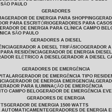
L SÃO PAULO
GERADORES
JA
GERADOR DE ENERGIA PARA SHOPPING
GERA
DOR PARA ESCRITÓRIO
GERADORES PARA CASOS
GERADOR DE ENERGIA PARA CLÍNICA CAMPO BEL
ÍNICA SÃO PAULO
GERADORES A DIESEL
ÊNCIA
GERADOR A DIESEL TRIFÁSICO
GERADOR A
 PARA RESIDÊNCIA
GERADOR DE ENERGIA DIESEL
RADOR ELÉTRICO A DIESEL
GERADOR A DIESEL 
GERADORES DE EMERGÊNCIA
PITALAR
GERADOR DE EMERGÊNCIA TIPO RESIDE
NCIA
GERADOR DE ENERGIA EMERGENCIAL
GERA
GERADOR PARA ILUMINAÇÃO DE EMERGÊNCIA
NTO CAMPO BELO
GERADOR DE EMERGÊNCIA EV
GERADORES DE ENERGIA
TTS
GERADOR DE ENERGIA 1500 WATTS
GA AUTOMATICAMENTE
GERADORES DE ENERGIA 