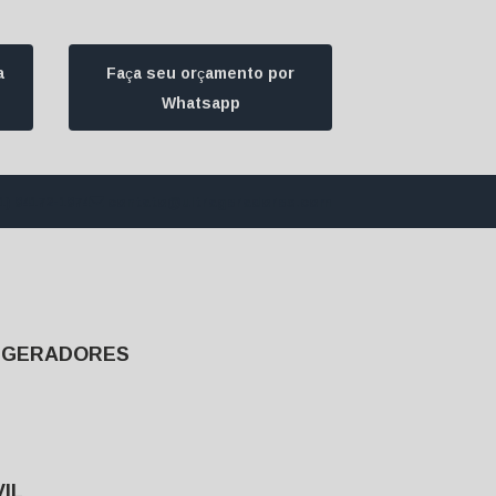
a
Faça seu orçamento por
Whatsapp
1) 94172-1974
contato@ultrageradores.com
E GERADORES
IL