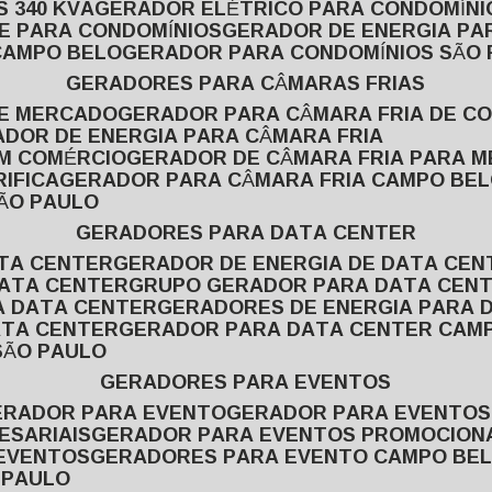
 340 KVA
GERADOR ELÉTRICO PARA CONDOMÍNI
E PARA CONDOMÍNIOS
GERADOR DE ENERGIA P
CAMPO BELO
GERADOR PARA CONDOMÍNIOS SÃO
GERADORES PARA CÂMARAS FRIAS
DE MERCADO
GERADOR PARA CÂMARA FRIA DE C
ADOR DE ENERGIA PARA CÂMARA FRIA
EM COMÉRCIO
GERADOR DE CÂMARA FRIA PARA 
IFICA
GERADOR PARA CÂMARA FRIA CAMPO BE
SÃO PAULO
GERADORES PARA DATA CENTER
ATA CENTER
GERADOR DE ENERGIA DE DATA CEN
DATA CENTER
GRUPO GERADOR PARA DATA CEN
A DATA CENTER
GERADORES DE ENERGIA PARA 
ATA CENTER
GERADOR PARA DATA CENTER CAM
SÃO PAULO
GERADORES PARA EVENTOS
GERADOR PARA EVENTO
GERADOR PARA EVENTO
ESARIAIS
GERADOR PARA EVENTOS PROMOCION
 EVENTOS
GERADORES PARA EVENTO CAMPO BE
 PAULO