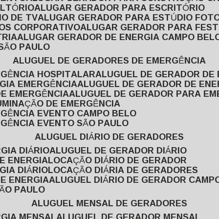
ULTÓRIO
ALUGAR GERADOR PARA ESCRITÓRIO
O DE TV
ALUGAR GERADOR PARA ESTÚDIO FOT
TOS CORPORATIVO
ALUGAR GERADOR PARA FES
TRIA
ALUGAR GERADOR DE ENERGIA CAMPO BEL
 SÃO PAULO
ALUGUEL DE GERADORES DE EMERGÊNCIA
RGÊNCIA HOSPITALAR
ALUGUEL DE GERADOR DE 
RGIA EMERGÊNCIA
ALUGUEL DE GERADOR DE EN
DE EMERGÊNCIA
ALUGUEL DE GERADOR PARA E
LUMINAÇÃO DE EMERGÊNCIA
RGÊNCIA EVENTO CAMPO BELO
RGÊNCIA EVENTO SÃO PAULO
ALUGUEL DIÁRIO DE GERADORES
GIA DIÁRIO
ALUGUEL DE GERADOR DIÁRIO
DE ENERGIA
LOCAÇÃO DIÁRIO DE GERADOR
GIA DIÁRIO
LOCAÇÃO DIÁRIA DE GERADORES
DE ENERGIA
ALUGUEL DIÁRIO DE GERADOR CAMP
SÃO PAULO
ALUGUEL MENSAL DE GERADORES
RGIA MENSAL
ALUGUEL DE GERADOR MENSAL