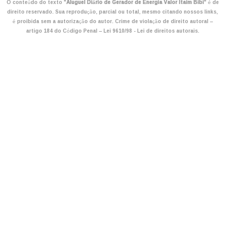
O conteúdo do texto "
Aluguel Diário de Gerador de Energia Valor Itaim Bibi
" é de
direito reservado. Sua reprodução, parcial ou total, mesmo citando nossos links,
é proibida sem a autorização do autor. Crime de violação de direito autoral –
artigo 184 do Código Penal –
Lei 9610/98 - Lei de direitos autorais
.