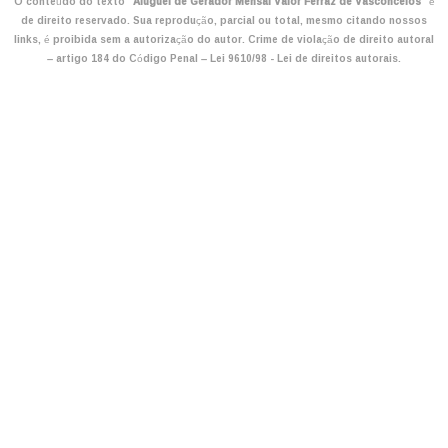
O conteúdo do texto "
Aluguel de Gerador Mensal Valor Ferraz de Vasconcelos
" é
de direito reservado. Sua reprodução, parcial ou total, mesmo citando nossos
links, é proibida sem a autorização do autor. Crime de violação de direito autoral
– artigo 184 do Código Penal –
Lei 9610/98 - Lei de direitos autorais
.