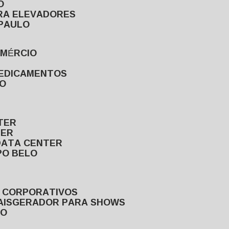
O
ARA ELEVADORES
 PAULO
OMÉRCIO
MEDICAMENTOS
LO
TER
TER
DATA CENTER
PO BELO
S CORPORATIVOS
AIS
GERADOR PARA SHOWS
LO