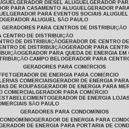
LUGUEL
GERADOR DIESEL ALUGUEL
GERADOR PA
ADOR PARA CASAMENTO ALUGUEL
GERADOR PARA
UEL
GERADOR PARA EVENTOS SOCIAIS ALUGUEL
O
GERADOR ALUGUEL SÃO PAULO
GERADORES PARA CENTROS DE DISTRIBUIÇÃO
A CENTRO DE DISTRIBUIÇÃO
NTRO DE DISTRIBUIÇÃO
GERADOR DE CENTRO DE
ENTRO DE DISTRIBUIÇÃO
GERADOR PARA CENTR
IBUIÇÃO
GERADOR PARA QUEDA DE ENERGIA EM
STRIBUIÇÃO CAMPO BELO
GERADOR PARA CENTRO
GERADORES PARA COMÉRCIOS
FFET
GERADOR DE ENERGIA PARA COMÉRCIO
LERIAS COMERCIAIS
GERADOR DE ENERGIA PARA
JAS DE ROUPAS
GERADOR DE ENERGIA PARA M
SO COMERCIAL
GERADOR PARA COMÉRCIO
 ESTABELECIMENTO
GERADOR DE ENERGIA LOJA
OMERCIAIS SÃO PAULO
GERADORES PARA CONDOMÍNIOS
 CONDOMÍNIO
GERADOR DE ENERGIA PARA COND
GERADOR DE ENERGIA PARA PORTARIA DE CON