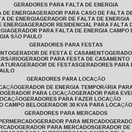
GERADORES PARA FALTA DE ENERGIA
A DE ENERGIA
GERADOR PARA CASO DE FALTA D
TA DE ENERGIA
GERADOR DE FALTA DE ENERGIA
E ENERGIA
GERADOR RESIDENCIAL PARA FALTA 
RGIA
GERADOR PARA FALTA DE ENERGIA CAMPO
GIA SÃO PAULO
GERADORES PARA FESTAS
ENTO
GERADOR DE FESTA E CASAMENTO
GERAD
ERSÁRIO
GERADOR PARA FESTA DE CASAMENTO
MATURA
GERADOR DE FESTAS
GERADORES PARA
PAULO
GERADORES PARA LOCAÇÃO
OCAÇÃO
GERADOR DE ENERGIA TEMPORÁRIA PAR
ÃO
GERADOR PARA LOCAÇÃO
GERADOR PARA EV
LOCAÇÃO
GERADORES PARA FAZER LOCAÇÃO
ÃO CAMPO BELO
GERADOR 30 KVA PARA LOCAÇÃ
GERADORES PARA MERCADOS
UPERMERCADO
GERADOR PARA MERCADO
GERAD
ERCADO
GERADOR PARA MERCADOS
GERADOR DE