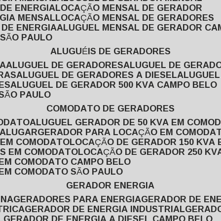
 DE ENERGIA
LOCAÇÃO MENSAL DE GERADOR
RGIA MENSAL
LOCAÇÃO MENSAL DE GERADORES
 DE ENERGIA
ALUGUEL MENSAL DE GERADOR CA
 SÃO PAULO
ALUGUÉIS DE GERADORES
VA
ALUGUEL DE GERADORES
ALUGUEL DE GERAD
RAS
ALUGUEL DE GERADORES A DIESEL
ALUGUE
ES
ALUGUEL DE GERADOR 500 KVA CAMPO BELO
 SÃO PAULO
COMODATO DE GERADORES
MODATO
ALUGUEL GERADOR DE 50 KVA EM COMO
 ALUGAR
GERADOR PARA LOCAÇÃO EM COMODA
A EM COMODATO
LOCAÇÃO DE GERADOR 150 KVA
AS EM COMODATO
LOCAÇÃO DE GERADOR 250 K
A EM COMODATO CAMPO BELO
A EM COMODATO SÃO PAULO
GERADOR ENERGIA
INA
GERADORES PARA ENERGIA
GERADOR DE ENE
TRICA
GERADOR DE ENERGIA INDUSTRIAL
GERAD
L
GERADOR DE ENERGIA A DIESEL CAMPO BELO