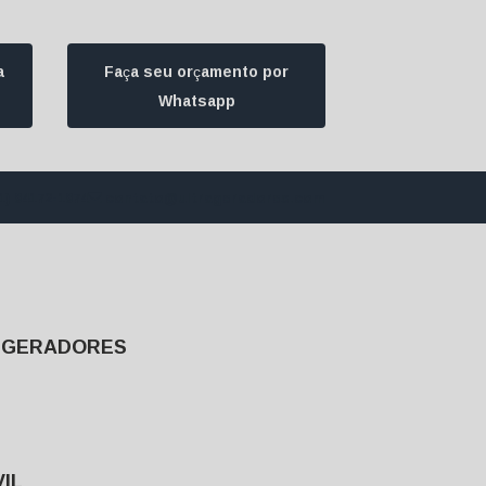
a
Faça seu orçamento por
Whatsapp
1) 94172-1974
contato@ultrageradores.com
E GERADORES
IL