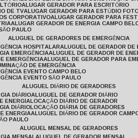
ULTÓRIO
ALUGAR GERADOR PARA ESCRITÓRIO
O DE TV
ALUGAR GERADOR PARA ESTÚDIO FOT
TOS CORPORATIVO
ALUGAR GERADOR PARA FES
TRIA
ALUGAR GERADOR DE ENERGIA CAMPO BEL
 SÃO PAULO
ALUGUEL DE GERADORES DE EMERGÊNCIA
RGÊNCIA HOSPITALAR
ALUGUEL DE GERADOR DE 
RGIA EMERGÊNCIA
ALUGUEL DE GERADOR DE EN
DE EMERGÊNCIA
ALUGUEL DE GERADOR PARA E
LUMINAÇÃO DE EMERGÊNCIA
RGÊNCIA EVENTO CAMPO BELO
RGÊNCIA EVENTO SÃO PAULO
ALUGUEL DIÁRIO DE GERADORES
GIA DIÁRIO
ALUGUEL DE GERADOR DIÁRIO
DE ENERGIA
LOCAÇÃO DIÁRIO DE GERADOR
GIA DIÁRIO
LOCAÇÃO DIÁRIA DE GERADORES
DE ENERGIA
ALUGUEL DIÁRIO DE GERADOR CAMP
SÃO PAULO
ALUGUEL MENSAL DE GERADORES
RGIA MENSAL
ALUGUEL DE GERADOR MENSAL