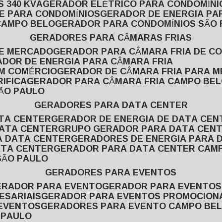
 340 KVA
GERADOR ELÉTRICO PARA CONDOMÍNI
E PARA CONDOMÍNIOS
GERADOR DE ENERGIA P
CAMPO BELO
GERADOR PARA CONDOMÍNIOS SÃO
GERADORES PARA CÂMARAS FRIAS
DE MERCADO
GERADOR PARA CÂMARA FRIA DE C
ADOR DE ENERGIA PARA CÂMARA FRIA
EM COMÉRCIO
GERADOR DE CÂMARA FRIA PARA 
IFICA
GERADOR PARA CÂMARA FRIA CAMPO BE
SÃO PAULO
GERADORES PARA DATA CENTER
ATA CENTER
GERADOR DE ENERGIA DE DATA CEN
DATA CENTER
GRUPO GERADOR PARA DATA CEN
A DATA CENTER
GERADORES DE ENERGIA PARA 
ATA CENTER
GERADOR PARA DATA CENTER CAM
SÃO PAULO
GERADORES PARA EVENTOS
GERADOR PARA EVENTO
GERADOR PARA EVENTO
ESARIAIS
GERADOR PARA EVENTOS PROMOCION
 EVENTOS
GERADORES PARA EVENTO CAMPO BE
 PAULO