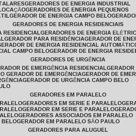
ITALARES
GERADORES DE ENERGIA INDUSTRIAL
 LOCAÇÃO
GERADORES DE ENERGIA PEQUENOS
TIL
GERADOR DE ENERGIA CAMPO BELO
GERADO
GERADORES DE ENERGIA RESIDENCIAIS
A RESIDENCIAL
GERADORES DE ENERGIA ELÉTRI
AL
GERADOR PARA RESIDÊNCIA
GERADOR DE ENE
GERADOR DE ENERGIA RESIDENCIAL AUTOMÁTIC
CIAL CAMPO BELO
GERADOR DE ENERGIA RESIDE
GERADORES DE URGÊNCIA
ERADOR DE EMERGÊNCIA RESIDENCIAL
GERADOR
PO GERADOR DE EMERGÊNCIA
GERADOR DE EMER
RGÊNCIA
GERADOR DE URGÊNCIA CAMPO BELO
AULO
GERADORES EM PARALELO
ARALELO
GERADORES EM SERIE E PARALELO
GE
ARALELO
GERADOR EM SERIE E PARALELO
GERAD
RALELO
GERADORES ASSOCIADOS EM PARALELO
 BELO
GERADOR EM PARALELO SÃO PAULO
GERADORES PARA ALUGUEL