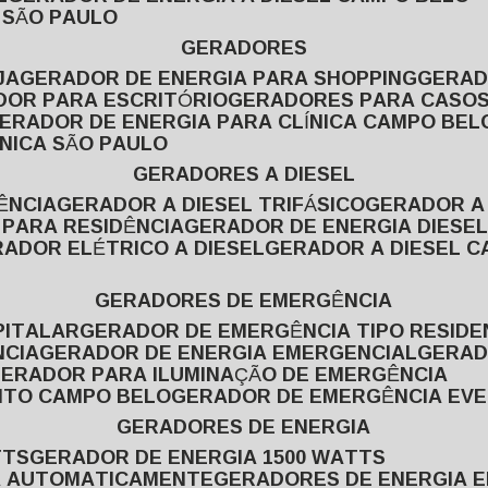
L SÃO PAULO
GERADORES
JA
GERADOR DE ENERGIA PARA SHOPPING
GERA
DOR PARA ESCRITÓRIO
GERADORES PARA CASOS
GERADOR DE ENERGIA PARA CLÍNICA CAMPO BEL
ÍNICA SÃO PAULO
GERADORES A DIESEL
ÊNCIA
GERADOR A DIESEL TRIFÁSICO
GERADOR A
 PARA RESIDÊNCIA
GERADOR DE ENERGIA DIESEL
RADOR ELÉTRICO A DIESEL
GERADOR A DIESEL 
GERADORES DE EMERGÊNCIA
PITALAR
GERADOR DE EMERGÊNCIA TIPO RESIDE
NCIA
GERADOR DE ENERGIA EMERGENCIAL
GERA
GERADOR PARA ILUMINAÇÃO DE EMERGÊNCIA
NTO CAMPO BELO
GERADOR DE EMERGÊNCIA EV
GERADORES DE ENERGIA
TTS
GERADOR DE ENERGIA 1500 WATTS
GA AUTOMATICAMENTE
GERADORES DE ENERGIA 