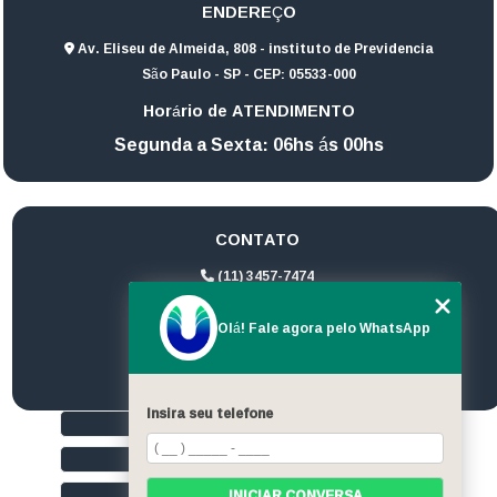
ENDEREÇO
Av. Eliseu de Almeida, 808 - instituto de Previdencia
São Paulo - SP - CEP: 05533-000
Horário de ATENDIMENTO
Segunda a Sexta: 06hs ás 00hs
CONTATO
(11) 3457-7474
(11) 94172-1974
Olá! Fale agora pelo WhatsApp
contato@ultrageradores.com
Insira seu telefone
HOME
QUEM SOMOS
SERVIÇOS
INICIAR CONVERSA