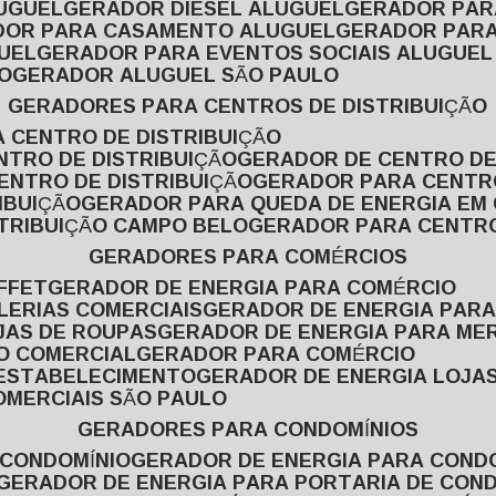
LUGUEL
GERADOR DIESEL ALUGUEL
GERADOR PA
ADOR PARA CASAMENTO ALUGUEL
GERADOR PARA
UEL
GERADOR PARA EVENTOS SOCIAIS ALUGUEL
O
GERADOR ALUGUEL SÃO PAULO
GERADORES PARA CENTROS DE DISTRIBUIÇÃO
A CENTRO DE DISTRIBUIÇÃO
NTRO DE DISTRIBUIÇÃO
GERADOR DE CENTRO DE
ENTRO DE DISTRIBUIÇÃO
GERADOR PARA CENTR
IBUIÇÃO
GERADOR PARA QUEDA DE ENERGIA EM
STRIBUIÇÃO CAMPO BELO
GERADOR PARA CENTRO
GERADORES PARA COMÉRCIOS
FFET
GERADOR DE ENERGIA PARA COMÉRCIO
LERIAS COMERCIAIS
GERADOR DE ENERGIA PARA
JAS DE ROUPAS
GERADOR DE ENERGIA PARA M
SO COMERCIAL
GERADOR PARA COMÉRCIO
 ESTABELECIMENTO
GERADOR DE ENERGIA LOJA
OMERCIAIS SÃO PAULO
GERADORES PARA CONDOMÍNIOS
 CONDOMÍNIO
GERADOR DE ENERGIA PARA COND
GERADOR DE ENERGIA PARA PORTARIA DE CON