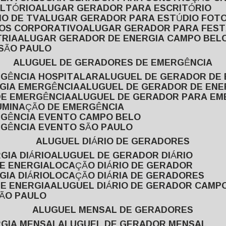
ULTÓRIO
ALUGAR GERADOR PARA ESCRITÓRIO
O DE TV
ALUGAR GERADOR PARA ESTÚDIO FOT
TOS CORPORATIVO
ALUGAR GERADOR PARA FES
TRIA
ALUGAR GERADOR DE ENERGIA CAMPO BEL
 SÃO PAULO
ALUGUEL DE GERADORES DE EMERGÊNCIA
RGÊNCIA HOSPITALAR
ALUGUEL DE GERADOR DE 
RGIA EMERGÊNCIA
ALUGUEL DE GERADOR DE EN
DE EMERGÊNCIA
ALUGUEL DE GERADOR PARA E
LUMINAÇÃO DE EMERGÊNCIA
RGÊNCIA EVENTO CAMPO BELO
RGÊNCIA EVENTO SÃO PAULO
ALUGUEL DIÁRIO DE GERADORES
GIA DIÁRIO
ALUGUEL DE GERADOR DIÁRIO
DE ENERGIA
LOCAÇÃO DIÁRIO DE GERADOR
GIA DIÁRIO
LOCAÇÃO DIÁRIA DE GERADORES
DE ENERGIA
ALUGUEL DIÁRIO DE GERADOR CAMP
SÃO PAULO
ALUGUEL MENSAL DE GERADORES
RGIA MENSAL
ALUGUEL DE GERADOR MENSAL