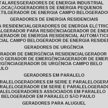
ITALARES
GERADORES DE ENERGIA INDUSTRIAL
 LOCAÇÃO
GERADORES DE ENERGIA PEQUENOS
TIL
GERADOR DE ENERGIA CAMPO BELO
GERADO
GERADORES DE ENERGIA RESIDENCIAIS
A RESIDENCIAL
GERADORES DE ENERGIA ELÉTRI
AL
GERADOR PARA RESIDÊNCIA
GERADOR DE ENE
GERADOR DE ENERGIA RESIDENCIAL AUTOMÁTIC
CIAL CAMPO BELO
GERADOR DE ENERGIA RESIDE
GERADORES DE URGÊNCIA
ERADOR DE EMERGÊNCIA RESIDENCIAL
GERADOR
PO GERADOR DE EMERGÊNCIA
GERADOR DE EMER
RGÊNCIA
GERADOR DE URGÊNCIA CAMPO BELO
AULO
GERADORES EM PARALELO
ARALELO
GERADORES EM SERIE E PARALELO
GE
ARALELO
GERADOR EM SERIE E PARALELO
GERAD
RALELO
GERADORES ASSOCIADOS EM PARALELO
 BELO
GERADOR EM PARALELO SÃO PAULO
GERADORES PARA ALUGUEL