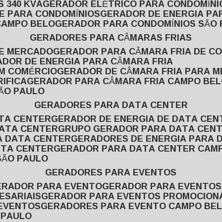
 340 KVA
GERADOR ELÉTRICO PARA CONDOMÍNI
E PARA CONDOMÍNIOS
GERADOR DE ENERGIA P
CAMPO BELO
GERADOR PARA CONDOMÍNIOS SÃO
GERADORES PARA CÂMARAS FRIAS
DE MERCADO
GERADOR PARA CÂMARA FRIA DE C
ADOR DE ENERGIA PARA CÂMARA FRIA
EM COMÉRCIO
GERADOR DE CÂMARA FRIA PARA 
IFICA
GERADOR PARA CÂMARA FRIA CAMPO BE
SÃO PAULO
GERADORES PARA DATA CENTER
ATA CENTER
GERADOR DE ENERGIA DE DATA CEN
DATA CENTER
GRUPO GERADOR PARA DATA CEN
A DATA CENTER
GERADORES DE ENERGIA PARA 
ATA CENTER
GERADOR PARA DATA CENTER CAM
SÃO PAULO
GERADORES PARA EVENTOS
GERADOR PARA EVENTO
GERADOR PARA EVENTO
ESARIAIS
GERADOR PARA EVENTOS PROMOCION
 EVENTOS
GERADORES PARA EVENTO CAMPO BE
 PAULO