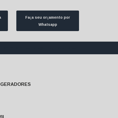
a
Faça seu orçamento por
Whatsapp
1) 94172-1974
contato@ultrageradores.com
E GERADORES
IL