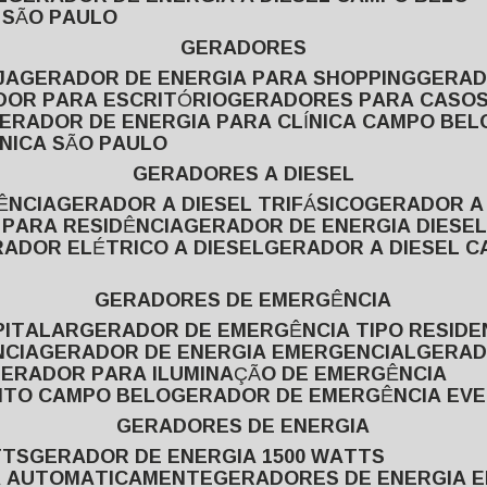
L SÃO PAULO
GERADORES
JA
GERADOR DE ENERGIA PARA SHOPPING
GERA
DOR PARA ESCRITÓRIO
GERADORES PARA CASOS
GERADOR DE ENERGIA PARA CLÍNICA CAMPO BEL
ÍNICA SÃO PAULO
GERADORES A DIESEL
ÊNCIA
GERADOR A DIESEL TRIFÁSICO
GERADOR A
 PARA RESIDÊNCIA
GERADOR DE ENERGIA DIESEL
RADOR ELÉTRICO A DIESEL
GERADOR A DIESEL 
GERADORES DE EMERGÊNCIA
PITALAR
GERADOR DE EMERGÊNCIA TIPO RESIDE
NCIA
GERADOR DE ENERGIA EMERGENCIAL
GERA
GERADOR PARA ILUMINAÇÃO DE EMERGÊNCIA
NTO CAMPO BELO
GERADOR DE EMERGÊNCIA EV
GERADORES DE ENERGIA
TTS
GERADOR DE ENERGIA 1500 WATTS
GA AUTOMATICAMENTE
GERADORES DE ENERGIA 