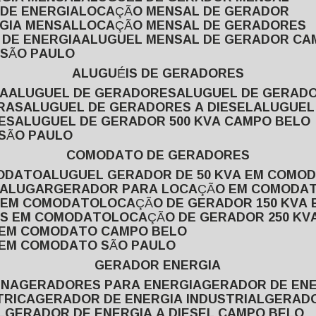
 DE ENERGIA
LOCAÇÃO MENSAL DE GERADOR
RGIA MENSAL
LOCAÇÃO MENSAL DE GERADORES
 DE ENERGIA
ALUGUEL MENSAL DE GERADOR CA
 SÃO PAULO
ALUGUÉIS DE GERADORES
VA
ALUGUEL DE GERADORES
ALUGUEL DE GERAD
RAS
ALUGUEL DE GERADORES A DIESEL
ALUGUE
ES
ALUGUEL DE GERADOR 500 KVA CAMPO BELO
 SÃO PAULO
COMODATO DE GERADORES
MODATO
ALUGUEL GERADOR DE 50 KVA EM COMO
 ALUGAR
GERADOR PARA LOCAÇÃO EM COMODA
A EM COMODATO
LOCAÇÃO DE GERADOR 150 KVA
AS EM COMODATO
LOCAÇÃO DE GERADOR 250 K
A EM COMODATO CAMPO BELO
A EM COMODATO SÃO PAULO
GERADOR ENERGIA
INA
GERADORES PARA ENERGIA
GERADOR DE ENE
TRICA
GERADOR DE ENERGIA INDUSTRIAL
GERAD
L
GERADOR DE ENERGIA A DIESEL CAMPO BELO