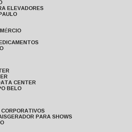
O
ARA ELEVADORES
 PAULO
OMÉRCIO
MEDICAMENTOS
LO
TER
TER
DATA CENTER
PO BELO
S CORPORATIVOS
AIS
GERADOR PARA SHOWS
LO