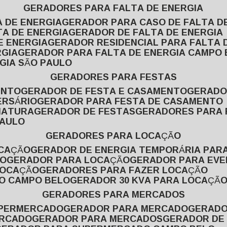
GERADORES PARA FALTA DE ENERGIA
A DE ENERGIA
GERADOR PARA CASO DE FALTA D
TA DE ENERGIA
GERADOR DE FALTA DE ENERGIA
E ENERGIA
GERADOR RESIDENCIAL PARA FALTA 
RGIA
GERADOR PARA FALTA DE ENERGIA CAMPO
GIA SÃO PAULO
GERADORES PARA FESTAS
ENTO
GERADOR DE FESTA E CASAMENTO
GERAD
ERSÁRIO
GERADOR PARA FESTA DE CASAMENTO
MATURA
GERADOR DE FESTAS
GERADORES PARA
PAULO
GERADORES PARA LOCAÇÃO
OCAÇÃO
GERADOR DE ENERGIA TEMPORÁRIA PAR
ÃO
GERADOR PARA LOCAÇÃO
GERADOR PARA EV
LOCAÇÃO
GERADORES PARA FAZER LOCAÇÃO
ÃO CAMPO BELO
GERADOR 30 KVA PARA LOCAÇÃ
GERADORES PARA MERCADOS
UPERMERCADO
GERADOR PARA MERCADO
GERAD
ERCADO
GERADOR PARA MERCADOS
GERADOR DE